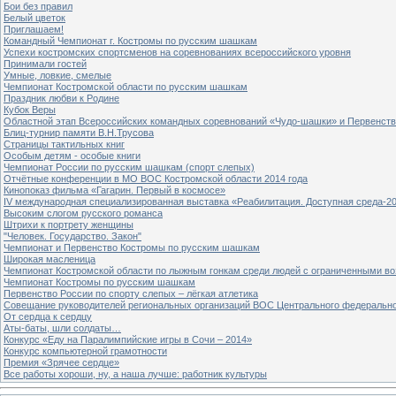
Бои без правил
Белый цветок
Приглашаем!
Командный Чемпионат г. Костромы по русским шашкам
Успехи костромских спортсменов на соревнованиях всероссийского уровня
Принимали гостей
Умные, ловкие, смелые
Чемпионат Костромской области по русским шашкам
Праздник любви к Родине
Кубок Веры
Областной этап Всероссийских командных соревнований «Чудо-шашки» и Первенст
Блиц-турнир памяти В.Н.Трусова
Страницы тактильных книг
Особым детям - особые книги
Чемпионат России по русским шашкам (спорт слепых)
Отчётные конференции в МО ВОС Костромской области 2014 года
Кинопоказ фильма «Гагарин. Первый в космосе»
IV международная специализированная выставка «Реабилитация. Доступная среда-2
Высоким слогом русского романса
Штрихи к портрету женщины
"Человек. Государство. Закон"
Чемпионат и Первенство Костромы по русским шашкам
Широкая масленица
Чемпионат Костромской области по лыжным гонкам среди людей с ограниченными в
Чемпионат Костромы по русским шашкам
Первенство России по спорту слепых – лёгкая атлетика
Совещание руководителей региональных организаций ВОС Центрального федерально
От сердца к сердцу
Аты-баты, шли солдаты…
Конкурс «Еду на Паралимпийские игры в Сочи – 2014»
Конкурс компьютерной грамотности
Премия «Зрячее сердце»
Все работы хороши, ну, а наша лучше: работник культуры