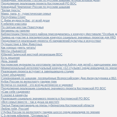
Продолжение реализации проекта Костромской РО ВОС
Командный Чемпионат России по русским шашкам
"Белая трость"
Мама, папа, я - туристическая семья
Республика Спорт
С Днём мудрости Вас, от всей души
К юбилею классика
По святым местам Поветлужья
Витамины на тарелке
Библиотекари Нерехтского района присоединились к конкурсу-фестивалю "Особым дет
Заявка на участие в президентском конкурсе социально значимых проектов для НКО
Продолжается реализация проекта «5 направлений культуры и искусства»
Путешествие в Мир Животных
Как хорошо уметь читать!
Мечты сбываются!
Юбилей Галичской местной организации ВОС
Есть решение
День знаний
Костромские журналисты изготовили тактильную Азбуку для детей с нарушением зре
Межрегиональный интеллектуальный конкурс «12 стульев» среди инвалидов по зрен
Реализация проекта вступает в завершающую стадию
Спорт объединяет
Соревнования по шашкам, посвящённые Всероссийскому Дню физкультурника и 862-
Кубок России по велоспорту-тандем-трек
Встреча со сказкой - это всегда интересно и здорово!
Продолжение реализации социально значимого проекта Костромской РО ВОС
«Сам себе садовник»
К сказке в каникулы
Реализация социально значимого проекта в Костромской РО ВОС
«Вся семья вместе - так и душа на месте!»
Третья Параспартакиада на призы губернатора Костромской области
Люблю тебя, Россия!
2 Кубка России по велоспорту-тандем-шоссе среди инвалидов по зрению
С 5-летним юбилеем, "Оптимисты"!