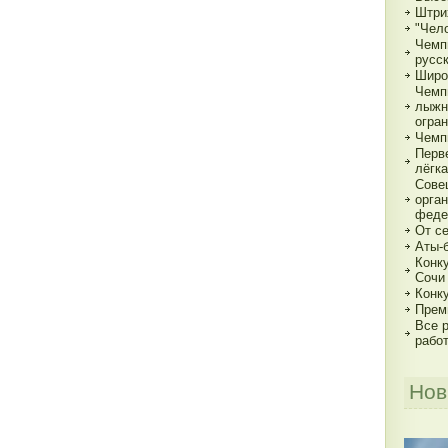
Штри
"Чело
Чемп
русс
Широ
Чемп
лыжн
огра
Чемп
Перв
лёгка
Сове
орга
феде
От с
Аты-
Конк
Сочи
Конк
Прем
Все р
рабо
Нов