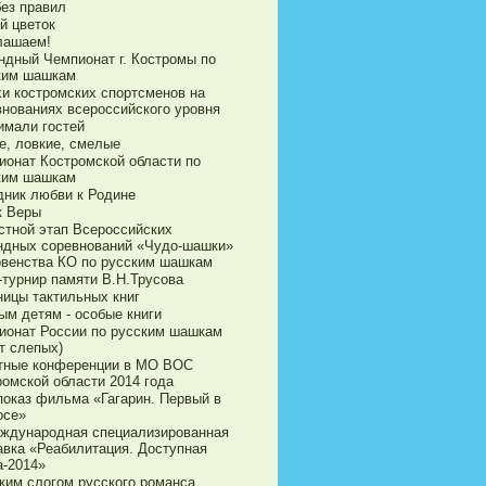
без правил
й цветок
лашаем!
ндный Чемпионат г. Костромы по
ким шашкам
хи костромских спортсменов на
внованиях всероссийского уровня
имали гостей
е, ловкие, смелые
ионат Костромской области по
ким шашкам
дник любви к Родине
к Веры
стной этап Всероссийских
ндных соревнований «Чудо-шашки»
рвенства КО по русским шашкам
-турнир памяти В.Н.Трусова
ницы тактильных книг
ым детям - особые книги
ионат России по русским шашкам
т слепых)
тные конференции в МО ВОС
ромской области 2014 года
показ фильма «Гагарин. Первый в
осе»
еждународная специализированная
авка «Реабилитация. Доступная
а-2014»
ким слогом русского романса