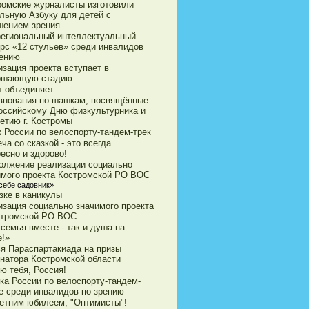
ромские журналисты изготовили
ильную Азбуку для детей с
шением зрения
егиональный интеллектуальный
урс «12 стульев» среди инвалидов
рению
зация проекта вступает в
ршающую стадию
т объединяет
внования по шашкам, посвящённые
оссийскому Дню физкультурника и
етию г. Костромы
к России по велоспорту-тандем-трек
ча со сказкой - это всегда
есно и здорово!
олжение реализации социально
имого проекта Костромской РО ВОС
себе садовник»
зке в каникулы
изация социально значимого проекта
стромской РО ВОС
семья вместе - так и душа на
е!»
ья Параспартакиада на призы
рнатора Костромской области
ю тебя, Россия!
ка России по велоспорту-тандем-
е среди инвалидов по зрению
летним юбилеем, "Оптимисты"!