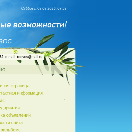
Суббота, 08.08.2026, 07:58
 ВОС
62
, e-mail: roovos@mail.ru
ню
вная страница
нтактная информация
ас
едприятия
ка объявлений
ости сайта
тоальбомы