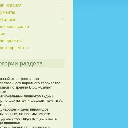
ши издания
кументы
мволика
лезные ссылки
хив
ши проекты
ше творчество
егории раздела
льный этап фестиваля
деятельного народного творчества
лидов по зрению ВОС «Салют
ды»
егиональный лично-командный
ир по шахматам и шашкам памяти А.
ижова
ународный день инвалидов
мы разные, но все мы вместе
а душа умеет видеть – услышать
це поспешит
ндный турнир по шахматам и