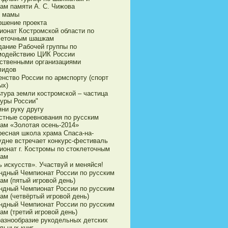
ам памяти А. С. Чижова
 мамы
ршение проекта
ионат Костромской области по
леточным шашкам
дание Рабочей группы по
модействию ЦИК России
ственными организациями
лидов
енство России по армспорту (спорт
ых)
ьтура земли костромской – частица
туры России"
яни руку другу
стные соревнования по русским
ам «Золотая осень-2014»
ресная школа храма Спаса-на-
удне встречает конкурс-фестиваль
ионат г. Костромы по стоклеточным
ам
 искусств». Участвуй и меняйся!
ндный Чемпионат России по русским
ам (пятый игровой день)
ндный Чемпионат России по русским
ам (четвёртый игровой день)
ндный Чемпионат России по русским
ам (третий игровой день)
разнообразие рукодельных детских
льных книг