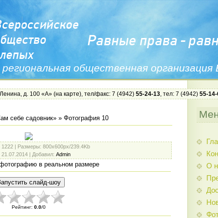
 региональная общественная организация
 Ленина, д. 100 «А» (
на карте
), тел/факс: 7 (4942)
55-24-13
, тел: 7 (4942)
55-14-
Ме
ам себе садовник»
» Фотография 10
Гла
: 1222 |
Размеры
: 800x600px/239.4Kb
Ко
: 21.07.2014 |
Добавил
:
Admin
фотографию в реальном размере
О н
Пр
Дос
Нов
Рейтинг
:
0.0
/
0
Фо