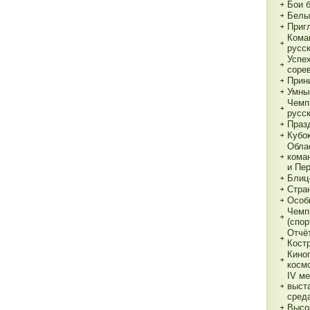
Бои 
Белы
Приг
Кома
русс
Успе
соре
Прин
Умны
Чемп
русс
Праз
Кубо
Обла
кома
и Пе
Блиц
Стра
Особ
Чемп
(спор
Отчё
Кост
Кино
косм
IV м
выст
сред
Высо