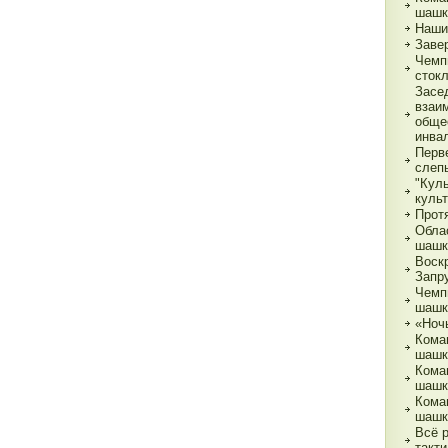
шашк
Наши
Заве
Чемп
сток
Засе
взаи
обще
инва
Перв
слеп
"Кул
куль
Прот
Обла
шашк
Воск
Запр
Чемп
шашк
«Ночь
Кома
шашк
Кома
шашк
Кома
шашк
Всё 
такти