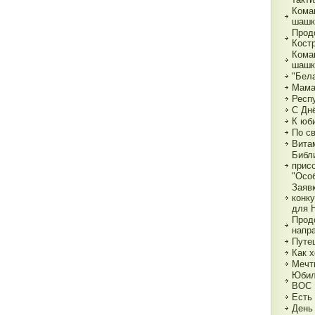
Кома
шашк
Прод
Кост
Кома
шашк
"Бела
Мама,
Респ
С Дн
К юб
По с
Вита
Библ
прис
"Особ
Заяв
конк
для 
Прод
напр
Путе
Как х
Мечт
Юбил
ВОС
Есть
День