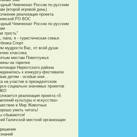
ндный Чемпионат России по русским
ам (второй игровой день)
олжение реализации проекта
ромской РО ВОС
ндный Чемпионат России по русским
ам
я трость"
 папа, я - туристическая семья
ублика Спорт
ём мудрости Вас, от всей души
илею классика
вятым местам Поветлужья
мины на тарелке
иотекари Нерехтского района
оединились к конкурсу-фестивалю
ым детям - особые книг...
ка на участие в президентском
урсе социально значимых проектов
НКО
олжается реализация проекта «5
авлений культуры и искусства»
шествие в Мир Животных
орошо уметь читать!
ы сбываются!
ей Галичской местной организации
 решение
 знаний