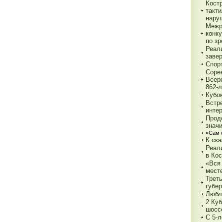
Кост
такт
нару
Межр
конк
по з
Реали
заве
Спор
Соре
Всер
862-л
Кубо
Встре
интер
Прод
знач
«Сам 
К ска
Реал
в Ко
«Вся 
мест
Трет
губе
Любл
2 Куб
шосс
С 5-