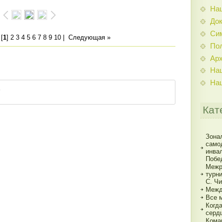
На
До
Си
[
1
]
2
3
4
5
6
7
8
9
10
|
Следующая »
По
Ар
На
На
Кат
Зона
само
инва
Побе
Межр
турн
С. Ч
Межд
Все 
Когд
серд
Кома