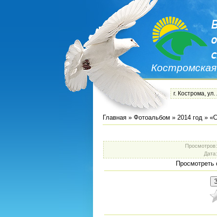
Костромская
г. Кострома, ул.
Главная
»
Фотоальбом
»
2014 год
»
«С
Просмотров
Дата
Просмотреть 