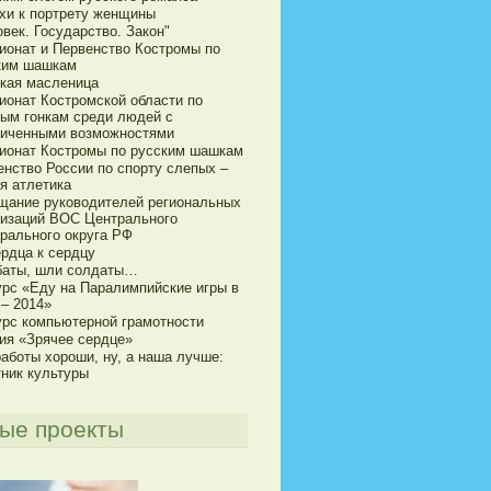
хи к портрету женщины
век. Государство. Закон"
ионат и Первенство Костромы по
ким шашкам
кая масленица
ионат Костромской области по
ым гонкам среди людей с
ниченными возможностями
ионат Костромы по русским шашкам
енство России по спорту слепых –
я атлетика
щание руководителей региональных
низаций ВОС Центрального
рального округа РФ
ердца к сердцу
баты, шли солдаты…
урс «Еду на Паралимпийские игры в
 – 2014»
урс компьютерной грамотности
ия «Зрячее сердце»
аботы хороши, ну, а наша лучше:
тник культуры
ые проекты