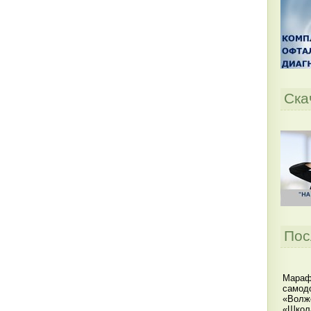
Ска
Пос
Мараф
самодо
«Волжс
«Школ