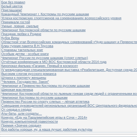
Бои без правил
Белый цветок
Приглашаем!
Командный Чемпионат г. Костромы по русским шашкам
Успехи костромских спортсменов на соревнованиях всероссийского уровня
Принимали гостей
Умные, ловкие, смелые
Чемпионат Костромской области по русским шашкам
Праздник любви к Родине
Кубок Веры
Областной этап Всероссийских командных соревнований «Чудо-шашки» и Первенст
Блиц-турнир памяти В.Н.Трусова
Страницы тактильных книг
Особым детям - особые книги
Чемпионат России по русским шашкам (спорт слепых)
Отчётные конференции в МО ВОС Костромской области 2014 года
Кинопоказ фильма «Гагарин. Первый в космосе»
IV международная специализированная выставка «Реабилитация. Доступная среда-2
Высоким слогом русского романса
Штрихи к портрету женщины
"Человек. Государство. Закон"
Чемпионат и Первенство Костромы по русским шашкам
Широкая масленица
Чемпионат Костромской области по лыжным гонкам среди людей с ограниченными в
Чемпионат Костромы по русским шашкам
Первенство России по спорту слепых – лёгкая атлетика
Совещание руководителей региональных организаций ВОС Центрального федерально
От сердца к сердцу
Аты-баты, шли солдаты…
Конкурс «Еду на Паралимпийские игры в Сочи – 2014»
Конкурс компьютерной грамотности
Премия «Зрячее сердце»
Все работы хороши, ну, а наша лучше: работник культуры