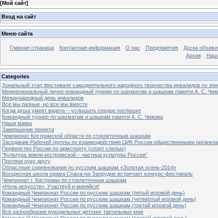
[
Мой сайт
]
Вход на сайт
Меню сайта
Главная страница
Контактная информация
О нас
Предприятия
Доска объявл
Архив
Наш
Categories
Зональный этап фестиваля самодеятельного народного творчества инвалидов по з
Межрегиональный лично-командный турнир по шахматам и шашкам памяти А. С. Чиж
Международный день инвалидов
Все мы разные, но все мы вместе
Когда душа умеет видеть – услышать сердце поспешит
Командный турнир по шахматам и шашкам памяти А. С. Чижова
Наши мамы
Завершение проекта
Чемпионат Костромской области по стоклеточным шашкам
Заседание Рабочей группы по взаимодействию ЦИК России общественными организ
Первенство России по армспорту (спорт слепых)
"Культура земли костромской – частица культуры России"
Протяни руку другу
Областные соревнования по русским шашкам «Золотая осень-2014»
Воскресная школа храма Спаса-на-Запрудне встречает конкурс-фестиваль
Чемпионат г. Костромы по стоклеточным шашкам
«Ночь искусств». Участвуй и меняйся!
Командный Чемпионат России по русским шашкам (пятый игровой день)
Командный Чемпионат России по русским шашкам (четвёртый игровой день)
Командный Чемпионат России по русским шашкам (третий игровой день)
Всё разнообразие рукодельных детских тактильных книг
Командный Чемпионат России по русским шашкам (второй игровой день)