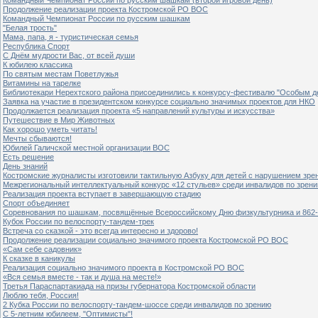
Продолжение реализации проекта Костромской РО ВОС
Командный Чемпионат России по русским шашкам
"Белая трость"
Мама, папа, я - туристическая семья
Республика Спорт
С Днём мудрости Вас, от всей души
К юбилею классика
По святым местам Поветлужья
Витамины на тарелке
Библиотекари Нерехтского района присоединились к конкурсу-фестивалю "Особым дет
Заявка на участие в президентском конкурсе социально значимых проектов для НКО
Продолжается реализация проекта «5 направлений культуры и искусства»
Путешествие в Мир Животных
Как хорошо уметь читать!
Мечты сбываются!
Юбилей Галичской местной организации ВОС
Есть решение
День знаний
Костромские журналисты изготовили тактильную Азбуку для детей с нарушением зре
Межрегиональный интеллектуальный конкурс «12 стульев» среди инвалидов по зрен
Реализация проекта вступает в завершающую стадию
Спорт объединяет
Соревнования по шашкам, посвящённые Всероссийскому Дню физкультурника и 862-
Кубок России по велоспорту-тандем-трек
Встреча со сказкой - это всегда интересно и здорово!
Продолжение реализации социально значимого проекта Костромской РО ВОС
«Сам себе садовник»
К сказке в каникулы
Реализация социально значимого проекта в Костромской РО ВОС
«Вся семья вместе - так и душа на месте!»
Третья Параспартакиада на призы губернатора Костромской области
Люблю тебя, Россия!
2 Кубка России по велоспорту-тандем-шоссе среди инвалидов по зрению
С 5-летним юбилеем, "Оптимисты"!