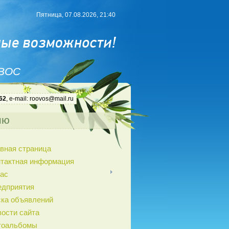
Пятница, 07.08.2026, 21:40
 ВОС
62
, e-mail: roovos@mail.ru
ню
вная страница
нтактная информация
ас
едприятия
ка объявлений
ости сайта
тоальбомы