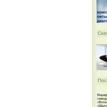
Ска
Пос
Мараф
самодо
«Волжс
«Школ