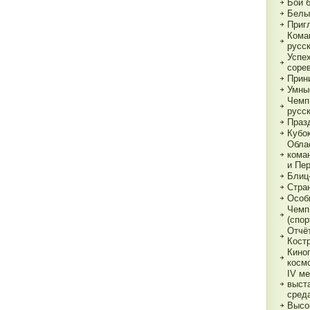
Бои 
Белы
Приг
Кома
русс
Успе
соре
Прин
Умны
Чемп
русс
Праз
Кубо
Обла
кома
и Пе
Блиц
Стра
Особ
Чемп
(спор
Отчё
Кост
Кино
косм
IV м
выст
сред
Высо