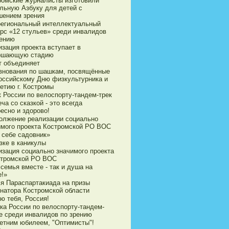
ромские журналисты изготовили
ильную Азбуку для детей с
шением зрения
егиональный интеллектуальный
урс «12 стульев» среди инвалидов
рению
зация проекта вступает в
ршающую стадию
т объединяет
внования по шашкам, посвящённые
оссийскому Дню физкультурника и
етию г. Костромы
к России по велоспорту-тандем-трек
ча со сказкой - это всегда
есно и здорово!
олжение реализации социально
имого проекта Костромской РО ВОС
 себе садовник»
зке в каникулы
изация социально значимого проекта
стромской РО ВОС
семья вместе - так и душа на
е!»
ья Параспартакиада на призы
рнатора Костромской области
ю тебя, Россия!
ка России по велоспорту-тандем-
е среди инвалидов по зрению
летним юбилеем, "Оптимисты"!