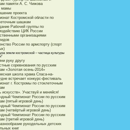
ам памяти А. С. Чижова
 мамы
ршение проекта
ионат Костромской области по
леточным шашкам
дание Рабочей группы по
модействию ЦИК России
ственными организациями
лидов
енство России по армспорту (спорт
ых)
тура земли костромской – частица культуры
и"
яни руку другу
стные соревнования по русским
ам «Золотая осень-2014»
ресная школа храма Спаса-на-
удне встречает конкурс-фестиваль
ионат г. Костромы по стоклеточным
ам
 искусств». Участвуй и меняйся!
ндный Чемпионат России по русским
ам (пятый игровой день)
ндный Чемпионат России по русским
ам (четвёртый игровой день)
ндный Чемпионат России по русским
ам (третий игровой день)
разнообразие рукодельных детских
льных книг