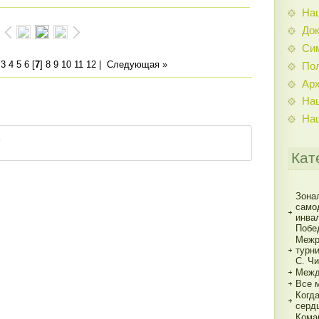
На
До
Си
3
4
5
6
[
7
]
8
9
10
11
12
|
Следующая »
По
Ар
На
На
Кат
Зона
само
инва
Побе
Межр
турн
С. Ч
Межд
Все 
Когд
серд
Кома