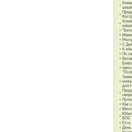
Кома
шашк
Прод
Кост
Кома
шашк
"Бела
Мама,
Респ
С Дн
К юб
По с
Вита
Библ
прис
"Особ
Заяв
конк
для 
Прод
напр
Путе
Как х
Мечт
Юбил
ВОС
Есть
День