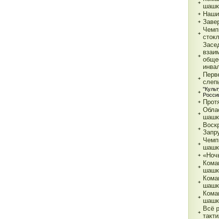
шашк
Наши
Заве
Чемп
сток
Засе
взаи
обще
инва
Перв
слеп
"Куль
Росси
Прот
Обла
шашк
Воск
Запр
Чемп
шашк
«Ночь
Кома
шашк
Кома
шашк
Кома
шашк
Всё 
такти