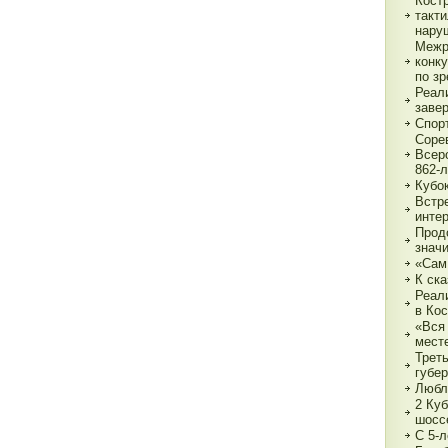
Кост
такт
нару
Межр
конк
по з
Реали
заве
Спор
Соре
Всер
862-л
Кубо
Встре
интер
Прод
знач
«Сам
К ска
Реал
в Ко
«Вся 
мест
Трет
губе
Любл
2 Куб
шосс
С 5-