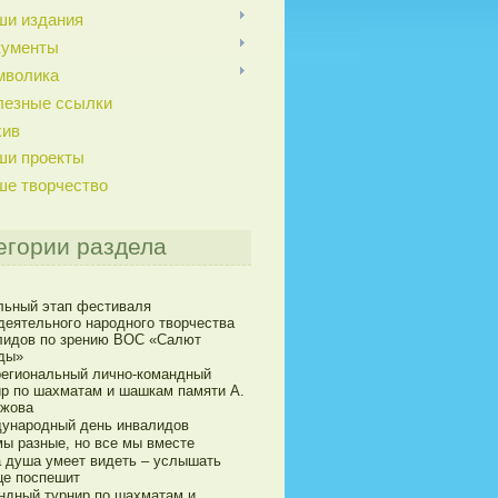
ши издания
кументы
мволика
лезные ссылки
хив
ши проекты
ше творчество
егории раздела
льный этап фестиваля
деятельного народного творчества
лидов по зрению ВОС «Салют
ды»
егиональный лично-командный
ир по шахматам и шашкам памяти А.
ижова
ународный день инвалидов
мы разные, но все мы вместе
а душа умеет видеть – услышать
це поспешит
ндный турнир по шахматам и