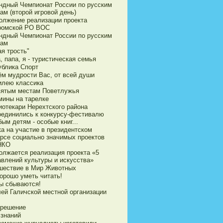
ндный Чемпионат России по русским
ам (второй игровой день)
олжение реализации проекта
ромской РО ВОС
ндный Чемпионат России по русским
ам
я трость"
 папа, я - туристическая семья
ублика Спорт
ём мудрости Вас, от всей души
илею классика
вятым местам Поветлужья
мины на тарелке
иотекари Нерехтского района
оединились к конкурсу-фестивалю
ым детям - особые книг...
ка на участие в президентском
урсе социально значимых проектов
НКО
олжается реализация проекта «5
авлений культуры и искусства»
шествие в Мир Животных
орошо уметь читать!
ы сбываются!
ей Галичской местной организации
 решение
 знаний