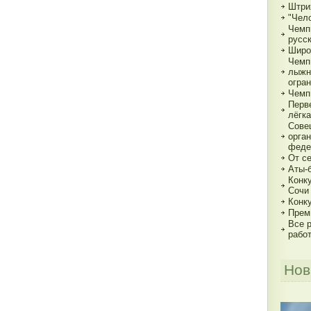
Штри
"Чело
Чемп
русс
Широ
Чемп
лыжн
огра
Чемп
Перв
лёгка
Сове
орга
феде
От с
Аты-
Конк
Сочи
Конк
Прем
Все р
рабо
Нов