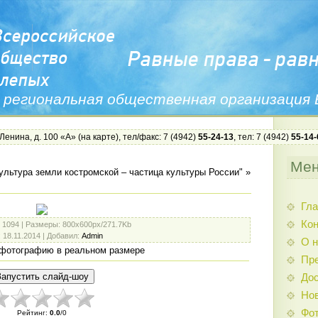
 региональная общественная организация
 Ленина, д. 100 «А» (
на карте
), тел/факс: 7 (4942)
55-24-13
, тел: 7 (4942)
55-14-
Ме
ультура земли костромской – частица культуры России"
»
Гла
Ко
: 1094 |
Размеры
: 800x600px/271.7Kb
: 18.11.2014 |
Добавил
:
Admin
О н
фотографию в реальном размере
Пр
Дос
Нов
Фо
Рейтинг
:
0.0
/
0