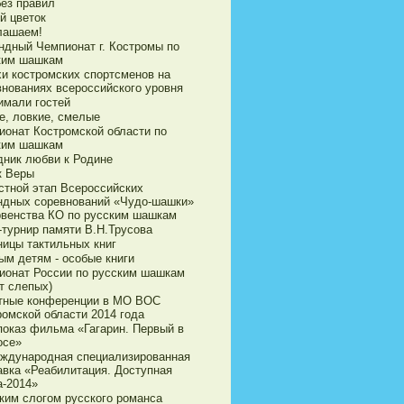
без правил
й цветок
лашаем!
ндный Чемпионат г. Костромы по
ким шашкам
хи костромских спортсменов на
внованиях всероссийского уровня
имали гостей
е, ловкие, смелые
ионат Костромской области по
ким шашкам
дник любви к Родине
к Веры
стной этап Всероссийских
ндных соревнований «Чудо-шашки»
рвенства КО по русским шашкам
-турнир памяти В.Н.Трусова
ницы тактильных книг
ым детям - особые книги
ионат России по русским шашкам
т слепых)
тные конференции в МО ВОС
ромской области 2014 года
показ фильма «Гагарин. Первый в
осе»
еждународная специализированная
авка «Реабилитация. Доступная
а-2014»
ким слогом русского романса