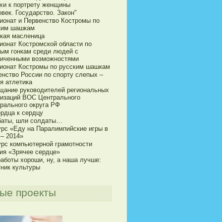
хи к портрету женщины
век. Государство. Закон"
ионат и Первенство Костромы по
ким шашкам
кая масленица
ионат Костромской области по
ым гонкам среди людей с
ниченными возможностями
ионат Костромы по русским шашкам
енство России по спорту слепых –
я атлетика
щание руководителей региональных
низаций ВОС Центрального
рального округа РФ
ердца к сердцу
баты, шли солдаты…
урс «Еду на Паралимпийские игры в
 – 2014»
урс компьютерной грамотности
ия «Зрячее сердце»
аботы хороши, ну, а наша лучше:
тник культуры
ые проекты