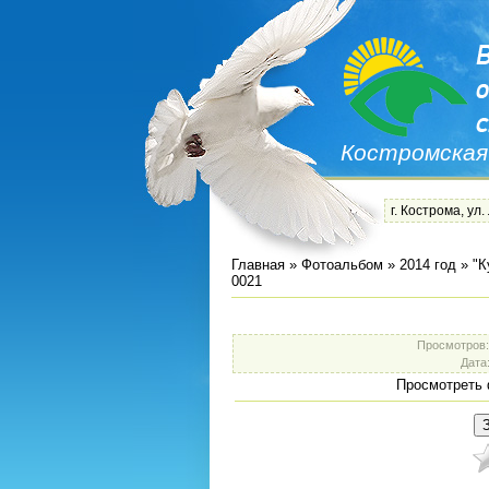
Костромская
г. Кострома, ул.
Главная
»
Фотоальбом
»
2014 год
»
"К
0021
Просмотров
Дата
Просмотреть 