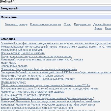
[
Мой сайт
]
Вход на сайт
Меню сайта
Главная страница
Контактная информация
О нас
Предприятия
Доска объявл
Архив
Наш
Categories
Зональный этап фестиваля самодеятельного народного творчества инвалидов по з
Межрегиональный лично-командный турнир по шахматам и шашкам памяти А. С. Чиж
Международный день инвалидов
Все мы разные, но все мы вместе
Когда душа умеет видеть – услышать сердце поспешит
Командный турнир по шахматам и шашкам памяти А. С. Чижова
Наши мамы
Завершение проекта
Чемпионат Костромской области по стоклеточным шашкам
Заседание Рабочей группы по взаимодействию ЦИК России общественными организ
Первенство России по армспорту (спорт слепых)
"Культура земли костромской – частица культуры России"
Протяни руку другу
Областные соревнования по русским шашкам «Золотая осень-2014»
Воскресная школа храма Спаса-на-Запрудне встречает конкурс-фестиваль
Чемпионат г. Костромы по стоклеточным шашкам
«Ночь искусств». Участвуй и меняйся!
Командный Чемпионат России по русским шашкам (пятый игровой день)
Командный Чемпионат России по русским шашкам (четвёртый игровой день)
Командный Чемпионат России по русским шашкам (третий игровой день)
Всё разнообразие рукодельных детских тактильных книг
Командный Чемпионат России по русским шашкам (второй игровой день)