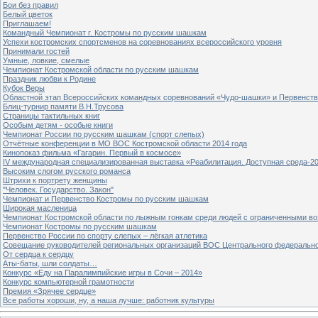
Бои без правил
Белый цветок
Приглашаем!
Командный Чемпионат г. Костромы по русским шашкам
Успехи костромских спортсменов на соревнованиях всероссийского уровня
Принимали гостей
Умные, ловкие, смелые
Чемпионат Костромской области по русским шашкам
Праздник любви к Родине
Кубок Веры
Областной этап Всероссийских командных соревнований «Чудо-шашки» и Первенст
Блиц-турнир памяти В.Н.Трусова
Страницы тактильных книг
Особым детям - особые книги
Чемпионат России по русским шашкам (спорт слепых)
Отчётные конференции в МО ВОС Костромской области 2014 года
Кинопоказ фильма «Гагарин. Первый в космосе»
IV международная специализированная выставка «Реабилитация. Доступная среда-2
Высоким слогом русского романса
Штрихи к портрету женщины
"Человек. Государство. Закон"
Чемпионат и Первенство Костромы по русским шашкам
Широкая масленица
Чемпионат Костромской области по лыжным гонкам среди людей с ограниченными в
Чемпионат Костромы по русским шашкам
Первенство России по спорту слепых – лёгкая атлетика
Совещание руководителей региональных организаций ВОС Центрального федерально
От сердца к сердцу
Аты-баты, шли солдаты…
Конкурс «Еду на Паралимпийские игры в Сочи – 2014»
Конкурс компьютерной грамотности
Премия «Зрячее сердце»
Все работы хороши, ну, а наша лучше: работник культуры