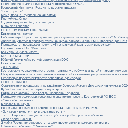
Продолжение реализации проекта Костромской РО ВОС
Командный Чемпионат России по русским шашкам
"Белая трость"
Мама, папа, я - туристическая семья
Республика Спорт
С Днём мудрости Вас, от всей души
К юбилею классика
По святым местам Поветлужья
Витамины на тарелке
Библиотекари Нерехтского района присоединились к конкурсу-фестивалю "Особым дет
Заявка на участие в президентском конкурсе социально значимых проектов для НКО
Продолжается реализация проекта «5 направлений культуры и искусства»
Путешествие в Мир Животных
Как хорошо уметь читать!
Мечты сбываются!
Юбилей Галичской местной организации ВОС
Есть решение
День знаний
Костромские журналисты изготовили тактильную Азбуку для детей с нарушением зре
Межрегиональный интеллектуальный конкурс «12 стульев» среди инвалидов по зрен
Реализация проекта вступает в завершающую стадию
Спорт объединяет
Соревнования по шашкам, посвящённые Всероссийскому Дню физкультурника и 862-
Кубок России по велоспорту-тандем-трек
Встреча со сказкой - это всегда интересно и здорово!
Продолжение реализации социально значимого проекта Костромской РО ВОС
«Сам себе садовник»
К сказке в каникулы
Реализация социально значимого проекта в Костромской РО ВОС
«Вся семья вместе - так и душа на месте!»
Третья Параспартакиада на призы губернатора Костромской области
Люблю тебя, Россия!
2 Кубка России по велоспорту-тандем-шоссе среди инвалидов по зрению
С 5-летним юбилеем, "Оптимисты"!