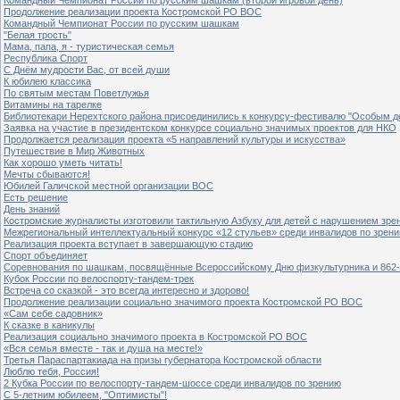
Продолжение реализации проекта Костромской РО ВОС
Командный Чемпионат России по русским шашкам
"Белая трость"
Мама, папа, я - туристическая семья
Республика Спорт
С Днём мудрости Вас, от всей души
К юбилею классика
По святым местам Поветлужья
Витамины на тарелке
Библиотекари Нерехтского района присоединились к конкурсу-фестивалю "Особым дет
Заявка на участие в президентском конкурсе социально значимых проектов для НКО
Продолжается реализация проекта «5 направлений культуры и искусства»
Путешествие в Мир Животных
Как хорошо уметь читать!
Мечты сбываются!
Юбилей Галичской местной организации ВОС
Есть решение
День знаний
Костромские журналисты изготовили тактильную Азбуку для детей с нарушением зре
Межрегиональный интеллектуальный конкурс «12 стульев» среди инвалидов по зрен
Реализация проекта вступает в завершающую стадию
Спорт объединяет
Соревнования по шашкам, посвящённые Всероссийскому Дню физкультурника и 862-
Кубок России по велоспорту-тандем-трек
Встреча со сказкой - это всегда интересно и здорово!
Продолжение реализации социально значимого проекта Костромской РО ВОС
«Сам себе садовник»
К сказке в каникулы
Реализация социально значимого проекта в Костромской РО ВОС
«Вся семья вместе - так и душа на месте!»
Третья Параспартакиада на призы губернатора Костромской области
Люблю тебя, Россия!
2 Кубка России по велоспорту-тандем-шоссе среди инвалидов по зрению
С 5-летним юбилеем, "Оптимисты"!