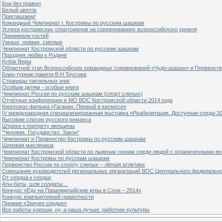
Бои без правил
Белый цветок
Приглашаем!
Командный Чемпионат г. Костромы по русским шашкам
Успехи костромских спортсменов на соревнованиях всероссийского уровня
Принимали гостей
Умные, ловкие, смелые
Чемпионат Костромской области по русским шашкам
Праздник любви к Родине
Кубок Веры
Областной этап Всероссийских командных соревнований «Чудо-шашки» и Первенст
Блиц-турнир памяти В.Н.Трусова
Страницы тактильных книг
Особым детям - особые книги
Чемпионат России по русским шашкам (спорт слепых)
Отчётные конференции в МО ВОС Костромской области 2014 года
Кинопоказ фильма «Гагарин. Первый в космосе»
IV международная специализированная выставка «Реабилитация. Доступная среда-2
Высоким слогом русского романса
Штрихи к портрету женщины
"Человек. Государство. Закон"
Чемпионат и Первенство Костромы по русским шашкам
Широкая масленица
Чемпионат Костромской области по лыжным гонкам среди людей с ограниченными в
Чемпионат Костромы по русским шашкам
Первенство России по спорту слепых – лёгкая атлетика
Совещание руководителей региональных организаций ВОС Центрального федерально
От сердца к сердцу
Аты-баты, шли солдаты…
Конкурс «Еду на Паралимпийские игры в Сочи – 2014»
Конкурс компьютерной грамотности
Премия «Зрячее сердце»
Все работы хороши, ну, а наша лучше: работник культуры