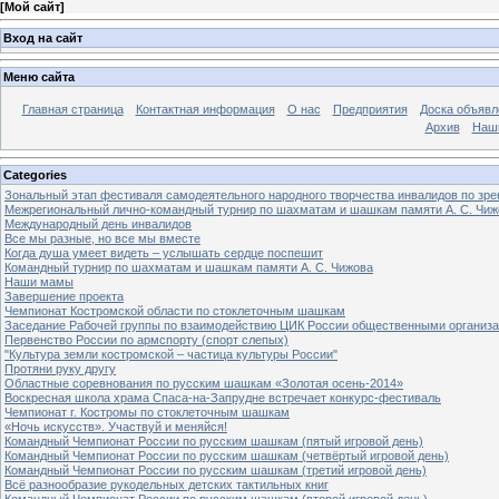
[
Мой сайт
]
Вход на сайт
Меню сайта
Главная страница
Контактная информация
О нас
Предприятия
Доска объявл
Архив
Наш
Categories
Зональный этап фестиваля самодеятельного народного творчества инвалидов по з
Межрегиональный лично-командный турнир по шахматам и шашкам памяти А. С. Чиж
Международный день инвалидов
Все мы разные, но все мы вместе
Когда душа умеет видеть – услышать сердце поспешит
Командный турнир по шахматам и шашкам памяти А. С. Чижова
Наши мамы
Завершение проекта
Чемпионат Костромской области по стоклеточным шашкам
Заседание Рабочей группы по взаимодействию ЦИК России общественными организ
Первенство России по армспорту (спорт слепых)
"Культура земли костромской – частица культуры России"
Протяни руку другу
Областные соревнования по русским шашкам «Золотая осень-2014»
Воскресная школа храма Спаса-на-Запрудне встречает конкурс-фестиваль
Чемпионат г. Костромы по стоклеточным шашкам
«Ночь искусств». Участвуй и меняйся!
Командный Чемпионат России по русским шашкам (пятый игровой день)
Командный Чемпионат России по русским шашкам (четвёртый игровой день)
Командный Чемпионат России по русским шашкам (третий игровой день)
Всё разнообразие рукодельных детских тактильных книг
Командный Чемпионат России по русским шашкам (второй игровой день)