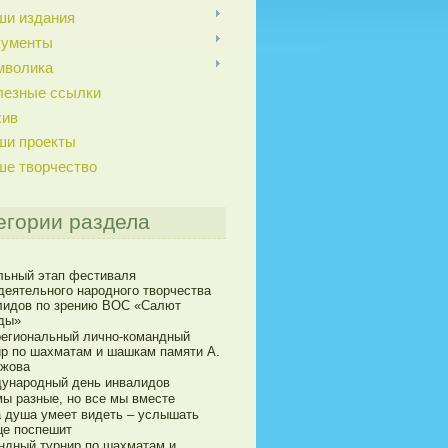
ши издания
кументы
мволика
лезные ссылки
хив
ши проекты
ше творчество
егории раздела
льный этап фестиваля
деятельного народного творчества
лидов по зрению ВОС «Салют
ды»
егиональный лично-командный
ир по шахматам и шашкам памяти А.
ижова
ународный день инвалидов
мы разные, но все мы вместе
а душа умеет видеть – услышать
це поспешит
ндный турнир по шахматам и