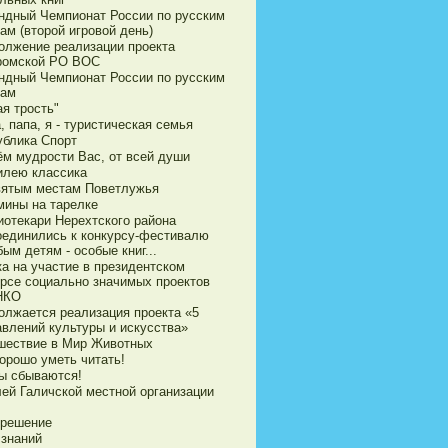
ндный Чемпионат России по русским
ам (второй игровой день)
олжение реализации проекта
ромской РО ВОС
ндный Чемпионат России по русским
ам
я трость"
 папа, я - туристическая семья
ублика Спорт
ём мудрости Вас, от всей души
илею классика
вятым местам Поветлужья
мины на тарелке
иотекари Нерехтского района
оединились к конкурсу-фестивалю
ым детям - особые книг...
ка на участие в президентском
урсе социально значимых проектов
НКО
олжается реализация проекта «5
авлений культуры и искусства»
шествие в Мир Животных
орошо уметь читать!
ы сбываются!
ей Галичской местной организации
 решение
 знаний