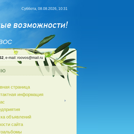
Суббота, 08.08.2026, 10:31
 ВОС
62
, e-mail: roovos@mail.ru
ню
вная страница
нтактная информация
ас
едприятия
ка объявлений
ости сайта
тоальбомы