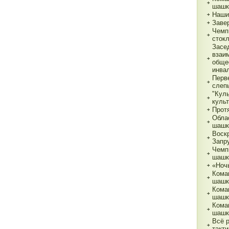
шашк
Наши
Заве
Чемп
сток
Засе
взаи
обще
инва
Перв
слеп
"Кул
куль
Прот
Обла
шашк
Воск
Запр
Чемп
шашк
«Ночь
Кома
шашк
Кома
шашк
Кома
шашк
Всё 
такти