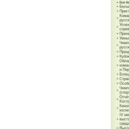
Бои б
Белы
Приг
Кома
русс
Успе
соре
Прин
Умны
Чемп
русс
Праз
Кубо
Обла
кома
и Пе
Блиц
Стра
Особ
Чемп
(спор
Отчё
Кост
Кино
косм
IV м
выст
сред
Высо