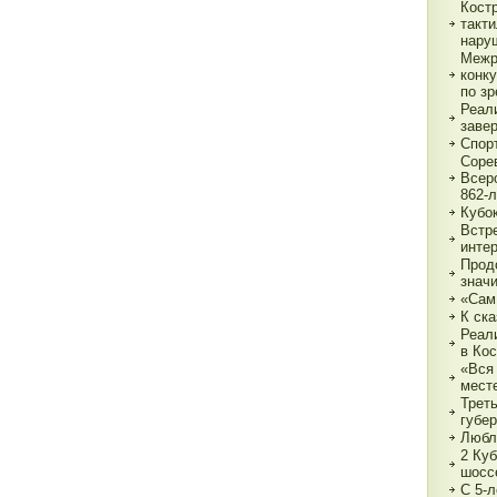
Кост
такт
нару
Межр
конк
по з
Реали
заве
Спор
Соре
Всер
862-л
Кубо
Встре
интер
Прод
знач
«Сам
К ска
Реал
в Ко
«Вся 
мест
Трет
губе
Любл
2 Куб
шосс
С 5-