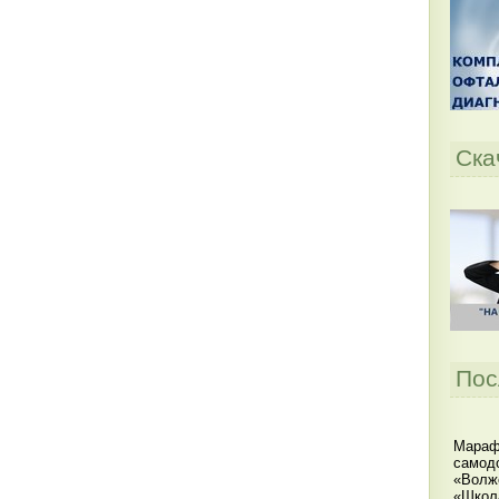
Ска
Пос
Мараф
самодо
«Волжс
«Школ