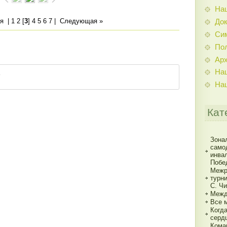
На
я
|
1
2
[
3
]
4
5
6
7
|
Следующая »
До
Си
По
Ар
На
На
Кат
Зона
само
инва
Побе
Межр
турн
С. Ч
Межд
Все 
Когд
серд
Кома