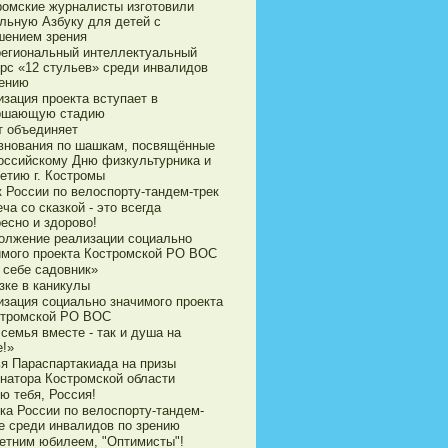
ромские журналисты изготовили
ильную Азбуку для детей с
шением зрения
егиональный интеллектуальный
урс «12 стульев» среди инвалидов
рению
зация проекта вступает в
ршающую стадию
т объединяет
внования по шашкам, посвящённые
оссийскому Дню физкультурника и
етию г. Костромы
к России по велоспорту-тандем-трек
ча со сказкой - это всегда
есно и здорово!
олжение реализации социально
имого проекта Костромской РО ВОС
 себе садовник»
зке в каникулы
изация социально значимого проекта
стромской РО ВОС
семья вместе - так и душа на
е!»
ья Параспартакиада на призы
рнатора Костромской области
ю тебя, Россия!
ка России по велоспорту-тандем-
е среди инвалидов по зрению
летним юбилеем, "Оптимисты"!