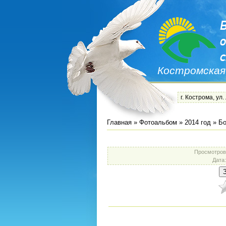
Костромская
г. Кострома, ул.
Главная
»
Фотоальбом
»
2014 год
»
Бо
Просмотров
Дата