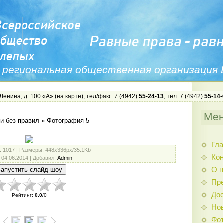
 региональная общественная организация
 Ленина, д. 100 «А» (
на карте
), тел/факс: 7 (4942)
55-24-13
, тел: 7 (4942)
55-14-
Ме
и без правил
» Фотография 5
Гла
: 1017 |
Размеры
: 448x336px/35.1Kb
Ко
: 04.06.2014 |
Добавил
:
Admin
О н
Пр
Дос
Рейтинг
:
0.0
/
0
Нов
Фо