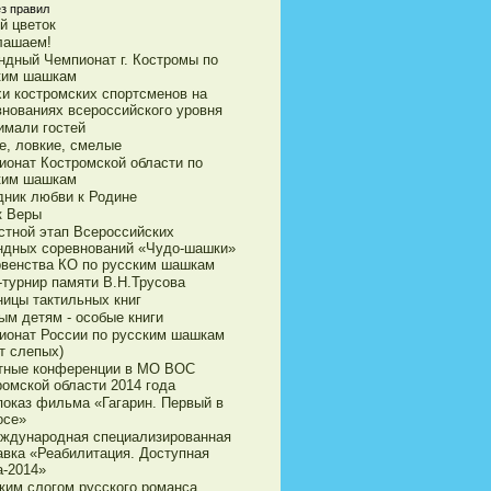
ез правил
й цветок
лашаем!
ндный Чемпионат г. Костромы по
ким шашкам
хи костромских спортсменов на
внованиях всероссийского уровня
имали гостей
е, ловкие, смелые
ионат Костромской области по
ким шашкам
дник любви к Родине
к Веры
стной этап Всероссийских
ндных соревнований «Чудо-шашки»
рвенства КО по русским шашкам
-турнир памяти В.Н.Трусова
ницы тактильных книг
ым детям - особые книги
ионат России по русским шашкам
т слепых)
тные конференции в МО ВОС
ромской области 2014 года
показ фильма «Гагарин. Первый в
осе»
еждународная специализированная
авка «Реабилитация. Доступная
а-2014»
ким слогом русского романса