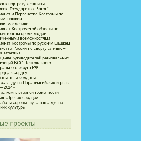
хи к портрету женщины
век. Государство. Закон"
ионат и Первенство Костромы по
ким шашкам
кая масленица
ионат Костромской области по
ым гонкам среди людей с
ниченными возможностями
ионат Костромы по русским шашкам
енство России по спорту слепых –
я атлетика
щание руководителей региональных
низаций ВОС Центрального
рального округа РФ
ердца к сердцу
баты, шли солдаты…
урс «Еду на Паралимпийские игры в
 – 2014»
урс компьютерной грамотности
ия «Зрячее сердце»
аботы хороши, ну, а наша лучше:
тник культуры
ые проекты