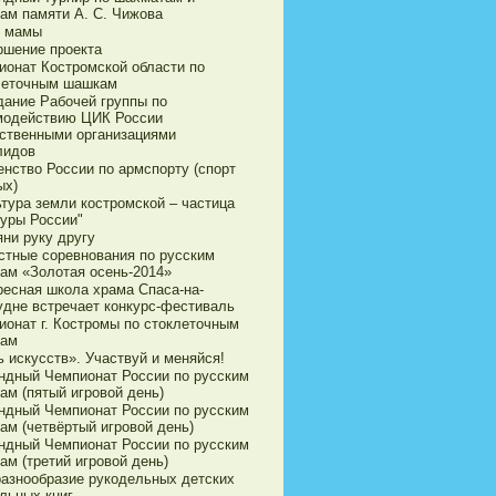
ам памяти А. С. Чижова
 мамы
ршение проекта
ионат Костромской области по
леточным шашкам
дание Рабочей группы по
модействию ЦИК России
ственными организациями
лидов
енство России по армспорту (спорт
ых)
ьтура земли костромской – частица
туры России"
яни руку другу
стные соревнования по русским
ам «Золотая осень-2014»
ресная школа храма Спаса-на-
удне встречает конкурс-фестиваль
ионат г. Костромы по стоклеточным
ам
 искусств». Участвуй и меняйся!
ндный Чемпионат России по русским
ам (пятый игровой день)
ндный Чемпионат России по русским
ам (четвёртый игровой день)
ндный Чемпионат России по русским
ам (третий игровой день)
разнообразие рукодельных детских
льных книг