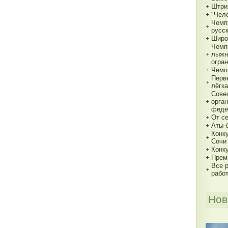
Штри
"Чело
Чемп
русс
Широ
Чемп
лыжн
огра
Чемп
Перв
лёгка
Сове
орга
феде
От с
Аты-
Конк
Сочи
Конк
Прем
Все р
рабо
Нов