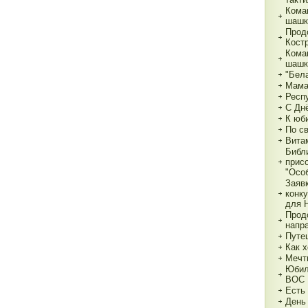
Кома
шашк
Прод
Кост
Кома
шашк
"Бела
Мама,
Респ
С Дн
К юб
По с
Вита
Библ
прис
"Особ
Заяв
конк
для 
Прод
напр
Путе
Как х
Мечт
Юбил
ВОС
Есть
День