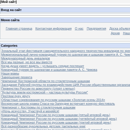
[
Мой сайт
]
Вход на сайт
Меню сайта
Главная страница
Контактная информация
О нас
Предприятия
Доска объявл
Архив
Наш
Categories
Зональный этап фестиваля самодеятельного народного творчества инвалидов по з
Межрегиональный лично-командный турнир по шахматам и шашкам памяти А. С. Чиж
Международный день инвалидов
Все мы разные, но все мы вместе
Когда душа умеет видеть – услышать сердце поспешит
Командный турнир по шахматам и шашкам памяти А. С. Чижова
Наши мамы
Завершение проекта
Чемпионат Костромской области по стоклеточным шашкам
Заседание Рабочей группы по взаимодействию ЦИК России общественными организ
Первенство России по армспорту (спорт слепых)
"Культура земли костромской – частица культуры России"
Протяни руку другу
Областные соревнования по русским шашкам «Золотая осень-2014»
Воскресная школа храма Спаса-на-Запрудне встречает конкурс-фестиваль
Чемпионат г. Костромы по стоклеточным шашкам
«Ночь искусств». Участвуй и меняйся!
Командный Чемпионат России по русским шашкам (пятый игровой день)
Командный Чемпионат России по русским шашкам (четвёртый игровой день)
Командный Чемпионат России по русским шашкам (третий игровой день)
Всё разнообразие рукодельных детских тактильных книг
Командный Чемпионат России по русским шашкам (второй игровой день)