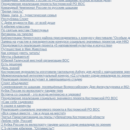
Продолжение реализации проекта Костромской РО ВОС
Командный Чемпионат России по русским шашкам
"Белая трость"
Мама, папа, я - туристическая семья
Республика Спорт
С Днём мудрости Вас, от всей души
К юбилею классика
По святым местам Поветлужья
Витамины на тарелке
Библиотекари Нерехтского района присоединились к конкурсу-фестивалю "Особым дет
Заявка на участие в президентском конкурсе социально значимых проектов для НКО
Продолжается реализация проекта «5 направлений культуры и искусства»
Путешествие в Мир Животных
Как хорошо уметь читать!
Мечты сбываются!
Юбилей Галичской местной организации ВОС
Есть решение
День знаний
Костромские журналисты изготовили тактильную Азбуку для детей с нарушением зре
Межрегиональный интеллектуальный конкурс «12 стульев» среди инвалидов по зрен
Реализация проекта вступает в завершающую стадию
Спорт объединяет
Соревнования по шашкам, посвящённые Всероссийскому Дню физкультурника и 862-
Кубок России по велоспорту-тандем-трек
Встреча со сказкой - это всегда интересно и здорово!
Продолжение реализации социально значимого проекта Костромской РО ВОС
«Сам себе садовник»
К сказке в каникулы
Реализация социально значимого проекта в Костромской РО ВОС
«Вся семья вместе - так и душа на месте!»
Третья Параспартакиада на призы губернатора Костромской области
Люблю тебя, Россия!
2 Кубка России по велоспорту-тандем-шоссе среди инвалидов по зрению
С 5-летним юбилеем, "Оптимисты"!