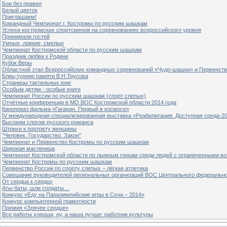
Бои без правил
Белый цветок
Приглашаем!
Командный Чемпионат г. Костромы по русским шашкам
Успехи костромских спортсменов на соревнованиях всероссийского уровня
Принимали гостей
Умные, ловкие, смелые
Чемпионат Костромской области по русским шашкам
Праздник любви к Родине
Кубок Веры
Областной этап Всероссийских командных соревнований «Чудо-шашки» и Первенст
Блиц-турнир памяти В.Н.Трусова
Страницы тактильных книг
Особым детям - особые книги
Чемпионат России по русским шашкам (спорт слепых)
Отчётные конференции в МО ВОС Костромской области 2014 года
Кинопоказ фильма «Гагарин. Первый в космосе»
IV международная специализированная выставка «Реабилитация. Доступная среда-2
Высоким слогом русского романса
Штрихи к портрету женщины
"Человек. Государство. Закон"
Чемпионат и Первенство Костромы по русским шашкам
Широкая масленица
Чемпионат Костромской области по лыжным гонкам среди людей с ограниченными в
Чемпионат Костромы по русским шашкам
Первенство России по спорту слепых – лёгкая атлетика
Совещание руководителей региональных организаций ВОС Центрального федерально
От сердца к сердцу
Аты-баты, шли солдаты…
Конкурс «Еду на Паралимпийские игры в Сочи – 2014»
Конкурс компьютерной грамотности
Премия «Зрячее сердце»
Все работы хороши, ну, а наша лучше: работник культуры