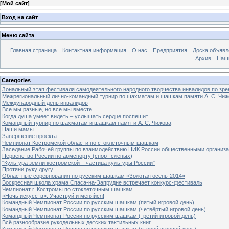
[
Мой сайт
]
Вход на сайт
Меню сайта
Главная страница
Контактная информация
О нас
Предприятия
Доска объявл
Архив
Наш
Categories
Зональный этап фестиваля самодеятельного народного творчества инвалидов по з
Межрегиональный лично-командный турнир по шахматам и шашкам памяти А. С. Чиж
Международный день инвалидов
Все мы разные, но все мы вместе
Когда душа умеет видеть – услышать сердце поспешит
Командный турнир по шахматам и шашкам памяти А. С. Чижова
Наши мамы
Завершение проекта
Чемпионат Костромской области по стоклеточным шашкам
Заседание Рабочей группы по взаимодействию ЦИК России общественными организ
Первенство России по армспорту (спорт слепых)
"Культура земли костромской – частица культуры России"
Протяни руку другу
Областные соревнования по русским шашкам «Золотая осень-2014»
Воскресная школа храма Спаса-на-Запрудне встречает конкурс-фестиваль
Чемпионат г. Костромы по стоклеточным шашкам
«Ночь искусств». Участвуй и меняйся!
Командный Чемпионат России по русским шашкам (пятый игровой день)
Командный Чемпионат России по русским шашкам (четвёртый игровой день)
Командный Чемпионат России по русским шашкам (третий игровой день)
Всё разнообразие рукодельных детских тактильных книг
Командный Чемпионат России по русским шашкам (второй игровой день)