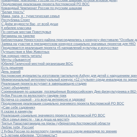
Продолжение реализации проекта Костромской РО ВОС
Командный Чемпионат России по русским шашкам
"Белая трость"
Мама, папа, я - туристическая семья
Республика Спорт
С Днём мудрости Вас, от всей души
К юбилею классика
По святым местам Поветлужья
Витамины на тарелке
Библиотекари Нерехтского района присоединились к конкурсу-фестивалю "Особым дет
Заявка на участие в президентском конкурсе социально значимых проектов для НКО
Продолжается реализация проекта «5 направлений культуры и искусства»
Путешествие в Мир Животных
Как хорошо уметь читать!
Мечты сбываются!
Юбилей Галичской местной организации ВОС
Есть решение
День знаний
Костромские журналисты изготовили тактильную Азбуку для детей с нарушением зре
Межрегиональный интеллектуальный конкурс «12 стульев» среди инвалидов по зрен
Реализация проекта вступает в завершающую стадию
Спорт объединяет
Соревнования по шашкам, посвящённые Всероссийскому Дню физкультурника и 862-
Кубок России по велоспорту-тандем-трек
Встреча со сказкой - это всегда интересно и здорово!
Продолжение реализации социально значимого проекта Костромской РО ВОС
«Сам себе садовник»
К сказке в каникулы
Реализация социально значимого проекта в Костромской РО ВОС
«Вся семья вместе - так и душа на месте!»
Третья Параспартакиада на призы губернатора Костромской области
Люблю тебя, Россия!
2 Кубка России по велоспорту-тандем-шоссе среди инвалидов по зрению
С 5-летним юбилеем, "Оптимисты"!