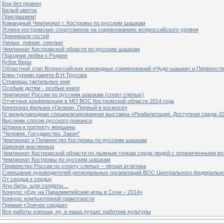
Бои без правил
Белый цветок
Приглашаем!
Командный Чемпионат г. Костромы по русским шашкам
Успехи костромских спортсменов на соревнованиях всероссийского уровня
Принимали гостей
Умные, ловкие, смелые
Чемпионат Костромской области по русским шашкам
Праздник любви к Родине
Кубок Веры
Областной этап Всероссийских командных соревнований «Чудо-шашки» и Первенст
Блиц-турнир памяти В.Н.Трусова
Страницы тактильных книг
Особым детям - особые книги
Чемпионат России по русским шашкам (спорт слепых)
Отчётные конференции в МО ВОС Костромской области 2014 года
Кинопоказ фильма «Гагарин. Первый в космосе»
IV международная специализированная выставка «Реабилитация. Доступная среда-2
Высоким слогом русского романса
Штрихи к портрету женщины
"Человек. Государство. Закон"
Чемпионат и Первенство Костромы по русским шашкам
Широкая масленица
Чемпионат Костромской области по лыжным гонкам среди людей с ограниченными в
Чемпионат Костромы по русским шашкам
Первенство России по спорту слепых – лёгкая атлетика
Совещание руководителей региональных организаций ВОС Центрального федерально
От сердца к сердцу
Аты-баты, шли солдаты…
Конкурс «Еду на Паралимпийские игры в Сочи – 2014»
Конкурс компьютерной грамотности
Премия «Зрячее сердце»
Все работы хороши, ну, а наша лучше: работник культуры