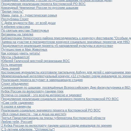
Продолжение реализации проекта Костромской РО ВОС
Командный Чемпионат России по русским шашкам
"Белая трость"
Мама, папа, я - туристическая семья
Республика Спорт
С Днём мудрости Вас, от всей души
К юбилею классика
По святым местам Поветлужья
Витамины на тарелке
Библиотекари Нерехтского района присоединились к конкурсу-фестивалю "Особым дет
Заявка на участие в президентском конкурсе социально значимых проектов для НКО
Продолжается реализация проекта «5 направлений культуры и искусства»
Путешествие в Мир Животных
Как хорошо уметь читать!
Мечты сбываются!
Юбилей Галичской местной организации ВОС
Есть решение
День знаний
Костромские журналисты изготовили тактильную Азбуку для детей с нарушением зре
Межрегиональный интеллектуальный конкурс «12 стульев» среди инвалидов по зрен
Реализация проекта вступает в завершающую стадию
Спорт объединяет
Соревнования по шашкам, посвящённые Всероссийскому Дню физкультурника и 862-
Кубок России по велоспорту-тандем-трек
Встреча со сказкой - это всегда интересно и здорово!
Продолжение реализации социально значимого проекта Костромской РО ВОС
«Сам себе садовник»
К сказке в каникулы
Реализация социально значимого проекта в Костромской РО ВОС
«Вся семья вместе - так и душа на месте!»
Третья Параспартакиада на призы губернатора Костромской области
Люблю тебя, Россия!
2 Кубка России по велоспорту-тандем-шоссе среди инвалидов по зрению
С 5-летним юбилеем, "Оптимисты"!