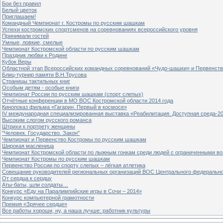
Бои без правил
Белый цветок
Приглашаем!
Командный Чемпионат г. Костромы по русским шашкам
Успехи костромских спортсменов на соревнованиях всероссийского уровня
Принимали гостей
Умные, ловкие, смелые
Чемпионат Костромской области по русским шашкам
Праздник любви к Родине
Кубок Веры
Областной этап Всероссийских командных соревнований «Чудо-шашки» и Первенст
Блиц-турнир памяти В.Н.Трусова
Страницы тактильных книг
Особым детям - особые книги
Чемпионат России по русским шашкам (спорт слепых)
Отчётные конференции в МО ВОС Костромской области 2014 года
Кинопоказ фильма «Гагарин. Первый в космосе»
IV международная специализированная выставка «Реабилитация. Доступная среда-2
Высоким слогом русского романса
Штрихи к портрету женщины
"Человек. Государство. Закон"
Чемпионат и Первенство Костромы по русским шашкам
Широкая масленица
Чемпионат Костромской области по лыжным гонкам среди людей с ограниченными в
Чемпионат Костромы по русским шашкам
Первенство России по спорту слепых – лёгкая атлетика
Совещание руководителей региональных организаций ВОС Центрального федерально
От сердца к сердцу
Аты-баты, шли солдаты…
Конкурс «Еду на Паралимпийские игры в Сочи – 2014»
Конкурс компьютерной грамотности
Премия «Зрячее сердце»
Все работы хороши, ну, а наша лучше: работник культуры