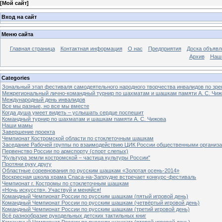
[
Мой сайт
]
Вход на сайт
Меню сайта
Главная страница
Контактная информация
О нас
Предприятия
Доска объявл
Архив
Наш
Categories
Зональный этап фестиваля самодеятельного народного творчества инвалидов по з
Межрегиональный лично-командный турнир по шахматам и шашкам памяти А. С. Чиж
Международный день инвалидов
Все мы разные, но все мы вместе
Когда душа умеет видеть – услышать сердце поспешит
Командный турнир по шахматам и шашкам памяти А. С. Чижова
Наши мамы
Завершение проекта
Чемпионат Костромской области по стоклеточным шашкам
Заседание Рабочей группы по взаимодействию ЦИК России общественными организ
Первенство России по армспорту (спорт слепых)
"Культура земли костромской – частица культуры России"
Протяни руку другу
Областные соревнования по русским шашкам «Золотая осень-2014»
Воскресная школа храма Спаса-на-Запрудне встречает конкурс-фестиваль
Чемпионат г. Костромы по стоклеточным шашкам
«Ночь искусств». Участвуй и меняйся!
Командный Чемпионат России по русским шашкам (пятый игровой день)
Командный Чемпионат России по русским шашкам (четвёртый игровой день)
Командный Чемпионат России по русским шашкам (третий игровой день)
Всё разнообразие рукодельных детских тактильных книг
Командный Чемпионат России по русским шашкам (второй игровой день)