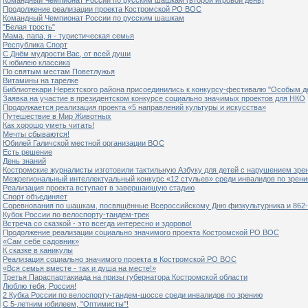
Продолжение реализации проекта Костромской РО ВОС
Командный Чемпионат России по русским шашкам
"Белая трость"
Мама, папа, я - туристическая семья
Республика Спорт
С Днём мудрости Вас, от всей души
К юбилею классика
По святым местам Поветлужья
Витамины на тарелке
Библиотекари Нерехтского района присоединились к конкурсу-фестивалю "Особым дет
Заявка на участие в президентском конкурсе социально значимых проектов для НКО
Продолжается реализация проекта «5 направлений культуры и искусства»
Путешествие в Мир Животных
Как хорошо уметь читать!
Мечты сбываются!
Юбилей Галичской местной организации ВОС
Есть решение
День знаний
Костромские журналисты изготовили тактильную Азбуку для детей с нарушением зре
Межрегиональный интеллектуальный конкурс «12 стульев» среди инвалидов по зрен
Реализация проекта вступает в завершающую стадию
Спорт объединяет
Соревнования по шашкам, посвящённые Всероссийскому Дню физкультурника и 862-
Кубок России по велоспорту-тандем-трек
Встреча со сказкой - это всегда интересно и здорово!
Продолжение реализации социально значимого проекта Костромской РО ВОС
«Сам себе садовник»
К сказке в каникулы
Реализация социально значимого проекта в Костромской РО ВОС
«Вся семья вместе - так и душа на месте!»
Третья Параспартакиада на призы губернатора Костромской области
Люблю тебя, Россия!
2 Кубка России по велоспорту-тандем-шоссе среди инвалидов по зрению
С 5-летним юбилеем, "Оптимисты"!