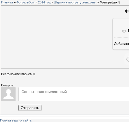
Главная
»
Фотоальбом
»
2014 год
»
Штрихи к портрету женщины
» Фотография 5
Ф
Добавле
8
Всего комментариев
:
0
Войдите:
Отправить
Полная версия сайта