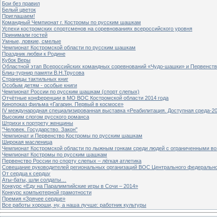
Бои без правил
Белый цветок
Приглашаем!
Командный Чемпионат г. Костромы по русским шашкам
Успехи костромских спортсменов на соревнованиях всероссийского уровня
Принимали гостей
Умные, ловкие, смелые
Чемпионат Костромской области по русским шашкам
Праздник любви к Родине
Кубок Веры
Областной этап Всероссийских командных соревнований «Чудо-шашки» и Первенст
Блиц-турнир памяти В.Н.Трусова
Страницы тактильных книг
Особым детям - особые книги
Чемпионат России по русским шашкам (спорт слепых)
Отчётные конференции в МО ВОС Костромской области 2014 года
Кинопоказ фильма «Гагарин. Первый в космосе»
IV международная специализированная выставка «Реабилитация. Доступная среда-2
Высоким слогом русского романса
Штрихи к портрету женщины
"Человек. Государство. Закон"
Чемпионат и Первенство Костромы по русским шашкам
Широкая масленица
Чемпионат Костромской области по лыжным гонкам среди людей с ограниченными в
Чемпионат Костромы по русским шашкам
Первенство России по спорту слепых – лёгкая атлетика
Совещание руководителей региональных организаций ВОС Центрального федерально
От сердца к сердцу
Аты-баты, шли солдаты…
Конкурс «Еду на Паралимпийские игры в Сочи – 2014»
Конкурс компьютерной грамотности
Премия «Зрячее сердце»
Все работы хороши, ну, а наша лучше: работник культуры