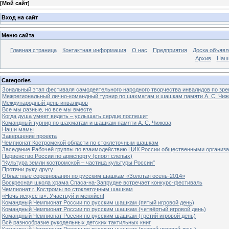
[
Мой сайт
]
Вход на сайт
Меню сайта
Главная страница
Контактная информация
О нас
Предприятия
Доска объявл
Архив
Наш
Categories
Зональный этап фестиваля самодеятельного народного творчества инвалидов по з
Межрегиональный лично-командный турнир по шахматам и шашкам памяти А. С. Чиж
Международный день инвалидов
Все мы разные, но все мы вместе
Когда душа умеет видеть – услышать сердце поспешит
Командный турнир по шахматам и шашкам памяти А. С. Чижова
Наши мамы
Завершение проекта
Чемпионат Костромской области по стоклеточным шашкам
Заседание Рабочей группы по взаимодействию ЦИК России общественными организ
Первенство России по армспорту (спорт слепых)
"Культура земли костромской – частица культуры России"
Протяни руку другу
Областные соревнования по русским шашкам «Золотая осень-2014»
Воскресная школа храма Спаса-на-Запрудне встречает конкурс-фестиваль
Чемпионат г. Костромы по стоклеточным шашкам
«Ночь искусств». Участвуй и меняйся!
Командный Чемпионат России по русским шашкам (пятый игровой день)
Командный Чемпионат России по русским шашкам (четвёртый игровой день)
Командный Чемпионат России по русским шашкам (третий игровой день)
Всё разнообразие рукодельных детских тактильных книг
Командный Чемпионат России по русским шашкам (второй игровой день)