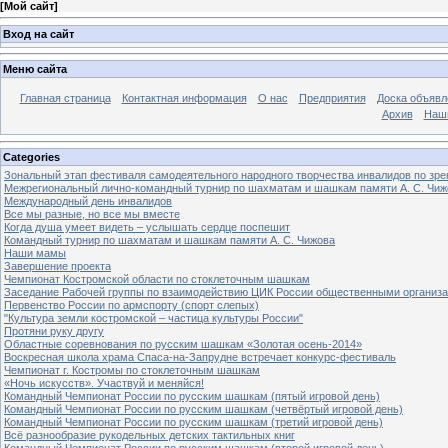
[
Мой сайт
]
Вход на сайт
Меню сайта
Главная страница
Контактная информация
О нас
Предприятия
Доска объявл
Архив
Наш
Categories
Зональный этап фестиваля самодеятельного народного творчества инвалидов по з
Межрегиональный лично-командный турнир по шахматам и шашкам памяти А. С. Чиж
Международный день инвалидов
Все мы разные, но все мы вместе
Когда душа умеет видеть – услышать сердце поспешит
Командный турнир по шахматам и шашкам памяти А. С. Чижова
Наши мамы
Завершение проекта
Чемпионат Костромской области по стоклеточным шашкам
Заседание Рабочей группы по взаимодействию ЦИК России общественными организ
Первенство России по армспорту (спорт слепых)
"Культура земли костромской – частица культуры России"
Протяни руку другу
Областные соревнования по русским шашкам «Золотая осень-2014»
Воскресная школа храма Спаса-на-Запрудне встречает конкурс-фестиваль
Чемпионат г. Костромы по стоклеточным шашкам
«Ночь искусств». Участвуй и меняйся!
Командный Чемпионат России по русским шашкам (пятый игровой день)
Командный Чемпионат России по русским шашкам (четвёртый игровой день)
Командный Чемпионат России по русским шашкам (третий игровой день)
Всё разнообразие рукодельных детских тактильных книг
Командный Чемпионат России по русским шашкам (второй игровой день)