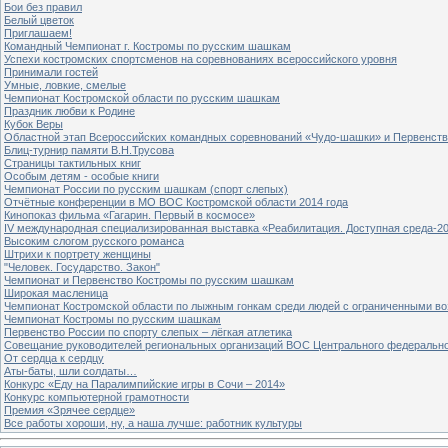
Бои без правил
Белый цветок
Приглашаем!
Командный Чемпионат г. Костромы по русским шашкам
Успехи костромских спортсменов на соревнованиях всероссийского уровня
Принимали гостей
Умные, ловкие, смелые
Чемпионат Костромской области по русским шашкам
Праздник любви к Родине
Кубок Веры
Областной этап Всероссийских командных соревнований «Чудо-шашки» и Первенст
Блиц-турнир памяти В.Н.Трусова
Страницы тактильных книг
Особым детям - особые книги
Чемпионат России по русским шашкам (спорт слепых)
Отчётные конференции в МО ВОС Костромской области 2014 года
Кинопоказ фильма «Гагарин. Первый в космосе»
IV международная специализированная выставка «Реабилитация. Доступная среда-2
Высоким слогом русского романса
Штрихи к портрету женщины
"Человек. Государство. Закон"
Чемпионат и Первенство Костромы по русским шашкам
Широкая масленица
Чемпионат Костромской области по лыжным гонкам среди людей с ограниченными в
Чемпионат Костромы по русским шашкам
Первенство России по спорту слепых – лёгкая атлетика
Совещание руководителей региональных организаций ВОС Центрального федерально
От сердца к сердцу
Аты-баты, шли солдаты…
Конкурс «Еду на Паралимпийские игры в Сочи – 2014»
Конкурс компьютерной грамотности
Премия «Зрячее сердце»
Все работы хороши, ну, а наша лучше: работник культуры