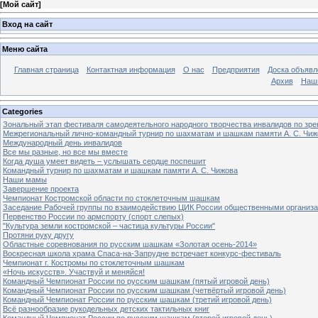
[
Мой сайт
]
Вход на сайт
Меню сайта
Главная страница
Контактная информация
О нас
Предприятия
Доска объявл
Архив
Наш
Categories
Зональный этап фестиваля самодеятельного народного творчества инвалидов по з
Межрегиональный лично-командный турнир по шахматам и шашкам памяти А. С. Чиж
Международный день инвалидов
Все мы разные, но все мы вместе
Когда душа умеет видеть – услышать сердце поспешит
Командный турнир по шахматам и шашкам памяти А. С. Чижова
Наши мамы
Завершение проекта
Чемпионат Костромской области по стоклеточным шашкам
Заседание Рабочей группы по взаимодействию ЦИК России общественными организ
Первенство России по армспорту (спорт слепых)
"Культура земли костромской – частица культуры России"
Протяни руку другу
Областные соревнования по русским шашкам «Золотая осень-2014»
Воскресная школа храма Спаса-на-Запрудне встречает конкурс-фестиваль
Чемпионат г. Костромы по стоклеточным шашкам
«Ночь искусств». Участвуй и меняйся!
Командный Чемпионат России по русским шашкам (пятый игровой день)
Командный Чемпионат России по русским шашкам (четвёртый игровой день)
Командный Чемпионат России по русским шашкам (третий игровой день)
Всё разнообразие рукодельных детских тактильных книг
Командный Чемпионат России по русским шашкам (второй игровой день)