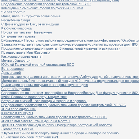
Продолжение реализации проекта Костромской РО ВОС
Командный Чемпионат России по русским шашкам
"Белая трость"
Мама, папа, я - туристическая семья
Республика Спорт
С Днём мудрости Вас, от всей души
К юбилею классика
По святым местам Поветлужья
Витамины на тарелке
Библиотекари Нерехтского района присоединились к конкурсу-фестивалю "Особым дет
Заявка на участие в президентском конкурсе социально значимых проектов для НКО
Продолжается реализация проекта «5 направлений культуры и искусства»
Путешествие в Мир Животных
Как хорошо уметь читать!
Мечты сбываются!
Юбилей Галичской местной организации ВОС
Есть решение
День знаний
Костромские журналисты изготовили тактильную Азбуку для детей с нарушением зре
Межрегиональный интеллектуальный конкурс «12 стульев» среди инвалидов по зрен
Реализация проекта вступает в завершающую стадию
Спорт объединяет
Соревнования по шашкам, посвящённые Всероссийскому Дню физкультурника и 862-
Кубок России по велоспорту-тандем-трек
Встреча со сказкой - это всегда интересно и здорово!
Продолжение реализации социально значимого проекта Костромской РО ВОС
«Сам себе садовник»
К сказке в каникулы
Реализация социально значимого проекта в Костромской РО ВОС
«Вся семья вместе - так и душа на месте!»
Третья Параспартакиада на призы губернатора Костромской области
Люблю тебя, Россия!
2 Кубка России по велоспорту-тандем-шоссе среди инвалидов по зрению
С 5-летним юбилеем, "Оптимисты"!