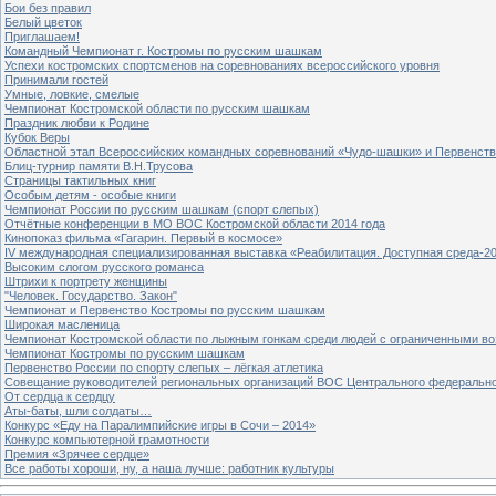
Бои без правил
Белый цветок
Приглашаем!
Командный Чемпионат г. Костромы по русским шашкам
Успехи костромских спортсменов на соревнованиях всероссийского уровня
Принимали гостей
Умные, ловкие, смелые
Чемпионат Костромской области по русским шашкам
Праздник любви к Родине
Кубок Веры
Областной этап Всероссийских командных соревнований «Чудо-шашки» и Первенст
Блиц-турнир памяти В.Н.Трусова
Страницы тактильных книг
Особым детям - особые книги
Чемпионат России по русским шашкам (спорт слепых)
Отчётные конференции в МО ВОС Костромской области 2014 года
Кинопоказ фильма «Гагарин. Первый в космосе»
IV международная специализированная выставка «Реабилитация. Доступная среда-2
Высоким слогом русского романса
Штрихи к портрету женщины
"Человек. Государство. Закон"
Чемпионат и Первенство Костромы по русским шашкам
Широкая масленица
Чемпионат Костромской области по лыжным гонкам среди людей с ограниченными в
Чемпионат Костромы по русским шашкам
Первенство России по спорту слепых – лёгкая атлетика
Совещание руководителей региональных организаций ВОС Центрального федерально
От сердца к сердцу
Аты-баты, шли солдаты…
Конкурс «Еду на Паралимпийские игры в Сочи – 2014»
Конкурс компьютерной грамотности
Премия «Зрячее сердце»
Все работы хороши, ну, а наша лучше: работник культуры