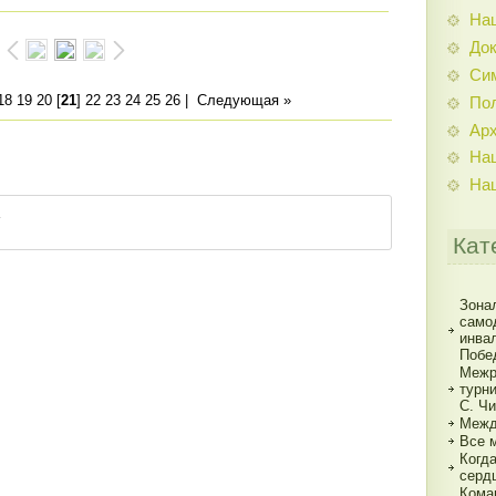
На
До
Си
18
19
20
[
21
]
22
23
24
25
26
|
Следующая »
По
Ар
На
На
Кат
Зона
само
инва
Побе
Межр
турн
С. Ч
Межд
Все 
Когд
серд
Кома