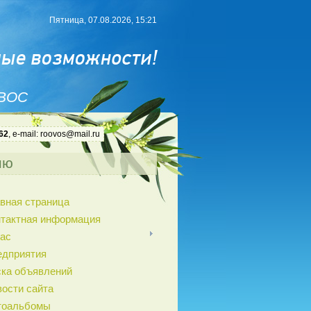
Пятница, 07.08.2026, 15:21
 ВОС
62
, e-mail: roovos@mail.ru
ню
вная страница
нтактная информация
ас
едприятия
ка объявлений
ости сайта
тоальбомы