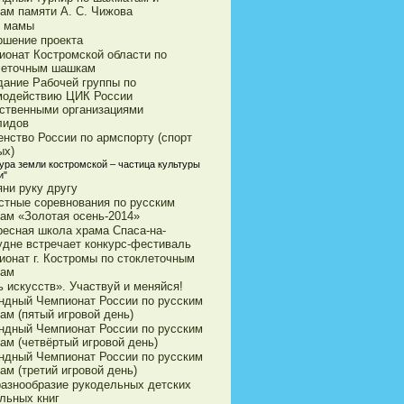
ам памяти А. С. Чижова
 мамы
ршение проекта
ионат Костромской области по
леточным шашкам
дание Рабочей группы по
модействию ЦИК России
ственными организациями
лидов
енство России по армспорту (спорт
ых)
тура земли костромской – частица культуры
и"
яни руку другу
стные соревнования по русским
ам «Золотая осень-2014»
ресная школа храма Спаса-на-
удне встречает конкурс-фестиваль
ионат г. Костромы по стоклеточным
ам
 искусств». Участвуй и меняйся!
ндный Чемпионат России по русским
ам (пятый игровой день)
ндный Чемпионат России по русским
ам (четвёртый игровой день)
ндный Чемпионат России по русским
ам (третий игровой день)
разнообразие рукодельных детских
льных книг