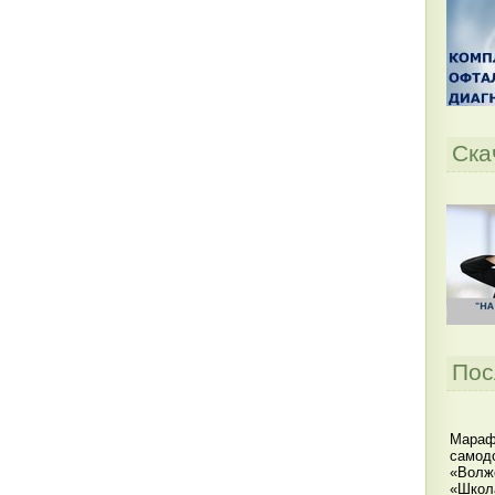
Ска
Пос
Мараф
самодо
«Волжс
«Школ