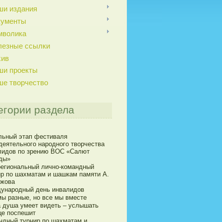
ши издания
кументы
мволика
лезные ссылки
хив
ши проекты
ше творчество
егории раздела
льный этап фестиваля
деятельного народного творчества
лидов по зрению ВОС «Салют
ды»
егиональный лично-командный
ир по шахматам и шашкам памяти А.
ижова
ународный день инвалидов
мы разные, но все мы вместе
а душа умеет видеть – услышать
це поспешит
ндный турнир по шахматам и