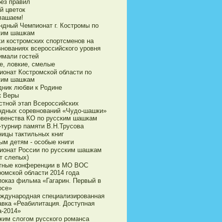
без правил
й цветок
лашаем!
ндный Чемпионат г. Костромы по
ким шашкам
хи костромских спортсменов на
внованиях всероссийского уровня
имали гостей
е, ловкие, смелые
ионат Костромской области по
ким шашкам
дник любви к Родине
к Веры
стной этап Всероссийских
ндных соревнований «Чудо-шашки»
рвенства КО по русским шашкам
-турнир памяти В.Н.Трусова
ницы тактильных книг
ым детям - особые книги
ионат России по русским шашкам
т слепых)
тные конференции в МО ВОС
ромской области 2014 года
показ фильма «Гагарин. Первый в
осе»
еждународная специализированная
авка «Реабилитация. Доступная
а-2014»
ким слогом русского романса