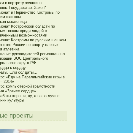
хи к портрету женщины
век. Государство. Закон"
ионат и Первенство Костромы по
ким шашкам
кая масленица
ионат Костромской области по
ым гонкам среди людей с
ниченными возможностями
ионат Костромы по русским шашкам
енство России по спорту слепых –
я атлетика
щание руководителей региональных
низаций ВОС Центрального
рального округа РФ
ердца к сердцу
баты, шли солдаты…
урс «Еду на Паралимпийские игры в
 – 2014»
урс компьютерной грамотности
ия «Зрячее сердце»
аботы хороши, ну, а наша лучше:
тник культуры
ые проекты