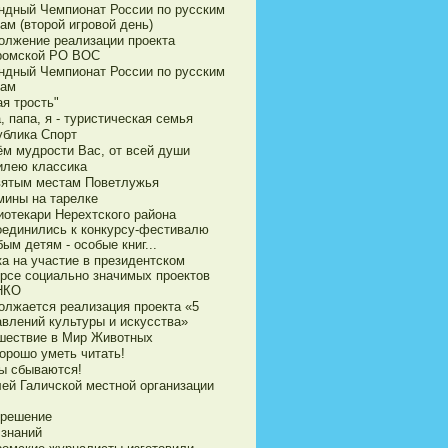
ндный Чемпионат России по русским
ам (второй игровой день)
олжение реализации проекта
ромской РО ВОС
ндный Чемпионат России по русским
ам
я трость"
 папа, я - туристическая семья
ублика Спорт
ём мудрости Вас, от всей души
илею классика
вятым местам Поветлужья
мины на тарелке
иотекари Нерехтского района
оединились к конкурсу-фестивалю
ым детям - особые книг...
ка на участие в президентском
урсе социально значимых проектов
НКО
олжается реализация проекта «5
авлений культуры и искусства»
шествие в Мир Животных
орошо уметь читать!
ы сбываются!
ей Галичской местной организации
 решение
 знаний