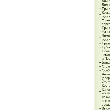
Бои 
Белы
Приг
Кома
русс
Успе
соре
Прин
Умны
Чемп
русс
Праз
Кубо
Обла
кома
и Пе
Блиц
Стра
Особ
Чемп
(спор
Отчё
Кост
Кино
косм
IV м
выст
сред
Высо