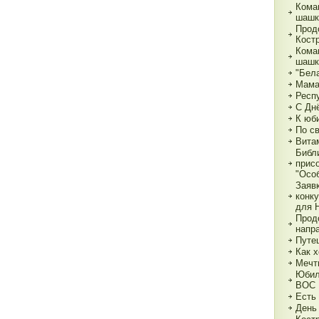
Кома
шашк
Прод
Кост
Кома
шашк
"Бела
Мама,
Респ
С Дн
К юб
По с
Вита
Библ
прис
"Особ
Заяв
конк
для 
Прод
напр
Путе
Как х
Мечт
Юбил
ВОС
Есть
День