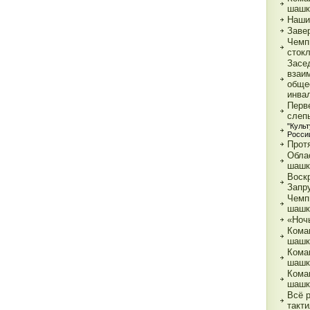
шашк
Наши
Заве
Чемп
сток
Засе
взаи
обще
инва
Перв
слеп
"Куль
Росси
Прот
Обла
шашк
Воск
Запр
Чемп
шашк
«Ночь
Кома
шашк
Кома
шашк
Кома
шашк
Всё 
такти