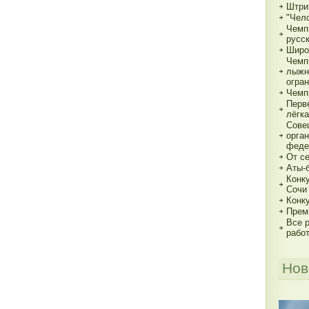
Штри
"Чело
Чемп
русс
Широ
Чемп
лыжн
огра
Чемп
Перв
лёгка
Сове
орга
феде
От с
Аты-
Конк
Сочи
Конк
Прем
Все р
рабо
Нов