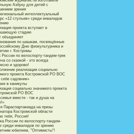
ромские журналисты изготовили
ильную Азбуку для детей с
шением зрения
егиональный интеллектуальный
урс «12 стульев» среди инвалидов
рению
зация проекта вступает в
ршающую стадию
т объединяет
внования по шашкам, посвящённые
оссийскому Дню физкультурника и
етию г. Костромы
к России по велоспорту-тандем-трек
ча со сказкой - это всегда
есно и здорово!
олжение реализации социально
имого проекта Костромской РО ВОС
 себе садовник»
зке в каникулы
изация социально значимого проекта
стромской РО ВОС
семья вместе - так и душа на
е!»
ья Параспартакиада на призы
рнатора Костромской области
ю тебя, Россия!
ка России по велоспорту-тандем-
е среди инвалидов по зрению
летним юбилеем, "Оптимисты"!