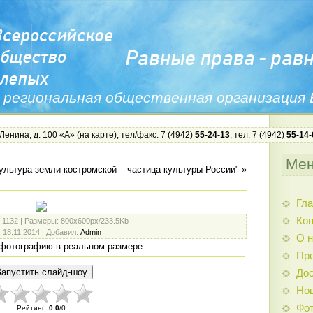
 региональная общественная организация
 Ленина, д. 100 «А» (
на карте
), тел/факс: 7 (4942)
55-24-13
, тел: 7 (4942)
55-14-
Ме
ультура земли костромской – частица культуры России"
»
Гла
Ко
: 1132 |
Размеры
: 800x600px/233.5Kb
: 18.11.2014 |
Добавил
:
Admin
О н
фотографию в реальном размере
Пр
Дос
Нов
Фо
Рейтинг
:
0.0
/
0