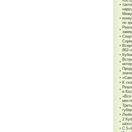
Кост
такт
нару
Межр
конк
по з
Реали
заве
Спор
Соре
Всер
862-л
Кубо
Встре
интер
Прод
знач
«Сам
К ска
Реал
в Ко
«Вся 
мест
Трет
губе
Любл
2 Куб
шосс
С 5-