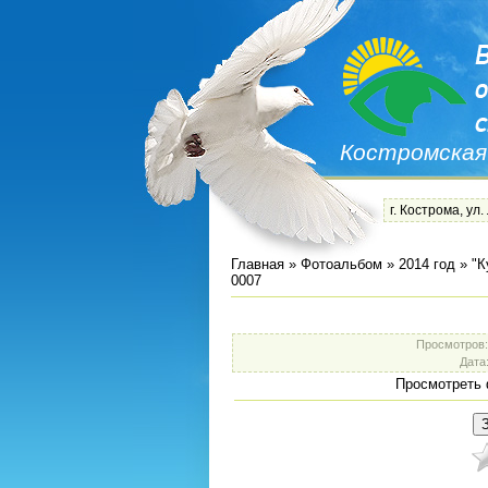
Костромская
г. Кострома, ул.
Главная
»
Фотоальбом
»
2014 год
»
"К
0007
Просмотров
Дата
Просмотреть 