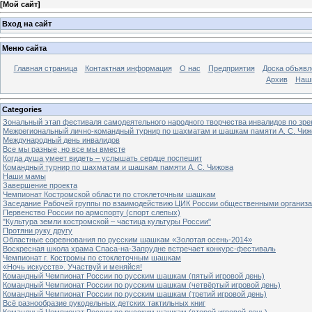
[
Мой сайт
]
Вход на сайт
Меню сайта
Главная страница
Контактная информация
О нас
Предприятия
Доска объявл
Архив
Наш
Categories
Зональный этап фестиваля самодеятельного народного творчества инвалидов по з
Межрегиональный лично-командный турнир по шахматам и шашкам памяти А. С. Чиж
Международный день инвалидов
Все мы разные, но все мы вместе
Когда душа умеет видеть – услышать сердце поспешит
Командный турнир по шахматам и шашкам памяти А. С. Чижова
Наши мамы
Завершение проекта
Чемпионат Костромской области по стоклеточным шашкам
Заседание Рабочей группы по взаимодействию ЦИК России общественными организ
Первенство России по армспорту (спорт слепых)
"Культура земли костромской – частица культуры России"
Протяни руку другу
Областные соревнования по русским шашкам «Золотая осень-2014»
Воскресная школа храма Спаса-на-Запрудне встречает конкурс-фестиваль
Чемпионат г. Костромы по стоклеточным шашкам
«Ночь искусств». Участвуй и меняйся!
Командный Чемпионат России по русским шашкам (пятый игровой день)
Командный Чемпионат России по русским шашкам (четвёртый игровой день)
Командный Чемпионат России по русским шашкам (третий игровой день)
Всё разнообразие рукодельных детских тактильных книг
Командный Чемпионат России по русским шашкам (второй игровой день)