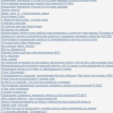
Продолжение реализации проекта Костромской РО ВОС
Командный Чемпионат России по русским шашкам
"Белая трость"
Мама, папа, я - туристическая семья
Республика Спорт
С Днём мудрости Вас, от всей души
К юбилею классика
По святым местам Поветлужья
Витамины на тарелке
Библиотекари Нерехтского района присоединились к конкурсу-фестивалю "Особым дет
Заявка на участие в президентском конкурсе социально значимых проектов для НКО
Продолжается реализация проекта «5 направлений культуры и искусства»
Путешествие в Мир Животных
Как хорошо уметь читать!
Мечты сбываются!
Юбилей Галичской местной организации ВОС
Есть решение
День знаний
Костромские журналисты изготовили тактильную Азбуку для детей с нарушением зре
Межрегиональный интеллектуальный конкурс «12 стульев» среди инвалидов по зрен
Реализация проекта вступает в завершающую стадию
Спорт объединяет
Соревнования по шашкам, посвящённые Всероссийскому Дню физкультурника и 862-
Кубок России по велоспорту-тандем-трек
Встреча со сказкой - это всегда интересно и здорово!
Продолжение реализации социально значимого проекта Костромской РО ВОС
«Сам себе садовник»
К сказке в каникулы
Реализация социально значимого проекта в Костромской РО ВОС
«Вся семья вместе - так и душа на месте!»
Третья Параспартакиада на призы губернатора Костромской области
Люблю тебя, Россия!
2 Кубка России по велоспорту-тандем-шоссе среди инвалидов по зрению
С 5-летним юбилеем, "Оптимисты"!