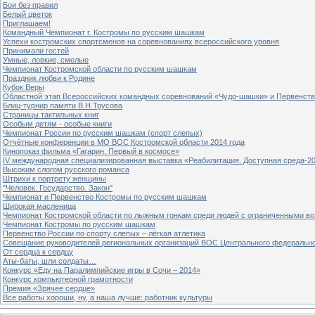
Бои без правил
Белый цветок
Приглашаем!
Командный Чемпионат г. Костромы по русским шашкам
Успехи костромских спортсменов на соревнованиях всероссийского уровня
Принимали гостей
Умные, ловкие, смелые
Чемпионат Костромской области по русским шашкам
Праздник любви к Родине
Кубок Веры
Областной этап Всероссийских командных соревнований «Чудо-шашки» и Первенст
Блиц-турнир памяти В.Н.Трусова
Страницы тактильных книг
Особым детям - особые книги
Чемпионат России по русским шашкам (спорт слепых)
Отчётные конференции в МО ВОС Костромской области 2014 года
Кинопоказ фильма «Гагарин. Первый в космосе»
IV международная специализированная выставка «Реабилитация. Доступная среда-2
Высоким слогом русского романса
Штрихи к портрету женщины
"Человек. Государство. Закон"
Чемпионат и Первенство Костромы по русским шашкам
Широкая масленица
Чемпионат Костромской области по лыжным гонкам среди людей с ограниченными в
Чемпионат Костромы по русским шашкам
Первенство России по спорту слепых – лёгкая атлетика
Совещание руководителей региональных организаций ВОС Центрального федерально
От сердца к сердцу
Аты-баты, шли солдаты…
Конкурс «Еду на Паралимпийские игры в Сочи – 2014»
Конкурс компьютерной грамотности
Премия «Зрячее сердце»
Все работы хороши, ну, а наша лучше: работник культуры