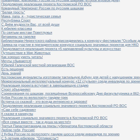
Продолжение реализации проекта Костромской РО ВОС
Командный Чемпионат России по русским шашкам
"Белая трость"
Мама, папа, я - туристическая семья
Республика Спорт
С Днём мудрости Вас, от всей души
К юбилею классика
По святым местам Поветлужья
Витамины на тарелке
Библиотекари Нерехтского района присоединились к конкурсу-фестивалю "Особым дет
Заявка на участие в президентском конкурсе социально значимых проектов для НКО
Продолжается реализация проекта «5 направлений культуры и искусства»
Путешествие в Мир Животных
Как хорошо уметь читать!
Мечты сбываются!
Юбилей Галичской местной организации ВОС
Есть решение
День знаний
Костромские журналисты изготовили тактильную Азбуку для детей с нарушением зре
Межрегиональный интеллектуальный конкурс «12 стульев» среди инвалидов по зрен
Реализация проекта вступает в завершающую стадию
Спорт объединяет
Соревнования по шашкам, посвящённые Всероссийскому Дню физкультурника и 862-
Кубок России по велоспорту-тандем-трек
Встреча со сказкой - это всегда интересно и здорово!
Продолжение реализации социально значимого проекта Костромской РО ВОС
«Сам себе садовник»
К сказке в каникулы
Реализация социально значимого проекта в Костромской РО ВОС
«Вся семья вместе - так и душа на месте!»
Третья Параспартакиада на призы губернатора Костромской области
Люблю тебя, Россия!
2 Кубка России по велоспорту-тандем-шоссе среди инвалидов по зрению
С 5-летним юбилеем, "Оптимисты"!