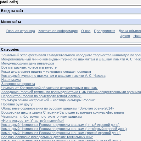
[
Мой сайт
]
Вход на сайт
Меню сайта
Главная страница
Контактная информация
О нас
Предприятия
Доска объявл
Архив
Наш
Categories
Зональный этап фестиваля самодеятельного народного творчества инвалидов по з
Межрегиональный лично-командный турнир по шахматам и шашкам памяти А. С. Чиж
Международный день инвалидов
Все мы разные, но все мы вместе
Когда душа умеет видеть – услышать сердце поспешит
Командный турнир по шахматам и шашкам памяти А. С. Чижова
Наши мамы
Завершение проекта
Чемпионат Костромской области по стоклеточным шашкам
Заседание Рабочей группы по взаимодействию ЦИК России общественными организ
Первенство России по армспорту (спорт слепых)
"Культура земли костромской – частица культуры России"
Протяни руку другу
Областные соревнования по русским шашкам «Золотая осень-2014»
Воскресная школа храма Спаса-на-Запрудне встречает конкурс-фестиваль
Чемпионат г. Костромы по стоклеточным шашкам
«Ночь искусств». Участвуй и меняйся!
Командный Чемпионат России по русским шашкам (пятый игровой день)
Командный Чемпионат России по русским шашкам (четвёртый игровой день)
Командный Чемпионат России по русским шашкам (третий игровой день)
Всё разнообразие рукодельных детских тактильных книг
Командный Чемпионат России по русским шашкам (второй игровой день)