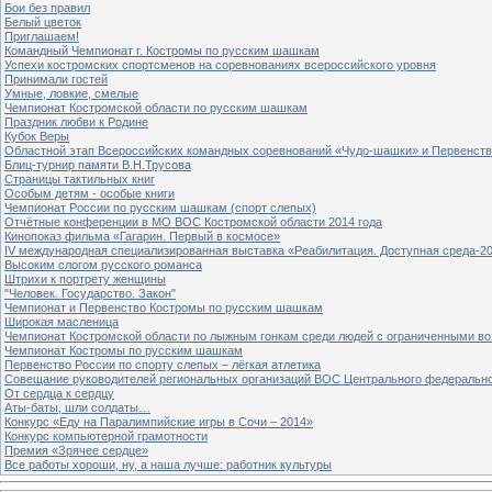
Бои без правил
Белый цветок
Приглашаем!
Командный Чемпионат г. Костромы по русским шашкам
Успехи костромских спортсменов на соревнованиях всероссийского уровня
Принимали гостей
Умные, ловкие, смелые
Чемпионат Костромской области по русским шашкам
Праздник любви к Родине
Кубок Веры
Областной этап Всероссийских командных соревнований «Чудо-шашки» и Первенст
Блиц-турнир памяти В.Н.Трусова
Страницы тактильных книг
Особым детям - особые книги
Чемпионат России по русским шашкам (спорт слепых)
Отчётные конференции в МО ВОС Костромской области 2014 года
Кинопоказ фильма «Гагарин. Первый в космосе»
IV международная специализированная выставка «Реабилитация. Доступная среда-2
Высоким слогом русского романса
Штрихи к портрету женщины
"Человек. Государство. Закон"
Чемпионат и Первенство Костромы по русским шашкам
Широкая масленица
Чемпионат Костромской области по лыжным гонкам среди людей с ограниченными в
Чемпионат Костромы по русским шашкам
Первенство России по спорту слепых – лёгкая атлетика
Совещание руководителей региональных организаций ВОС Центрального федерально
От сердца к сердцу
Аты-баты, шли солдаты…
Конкурс «Еду на Паралимпийские игры в Сочи – 2014»
Конкурс компьютерной грамотности
Премия «Зрячее сердце»
Все работы хороши, ну, а наша лучше: работник культуры