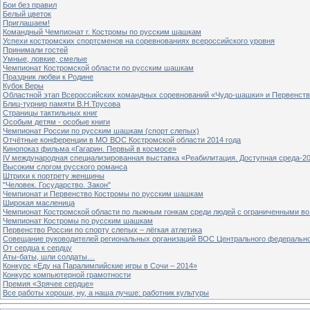
Бои без правил
Белый цветок
Приглашаем!
Командный Чемпионат г. Костромы по русским шашкам
Успехи костромских спортсменов на соревнованиях всероссийского уровня
Принимали гостей
Умные, ловкие, смелые
Чемпионат Костромской области по русским шашкам
Праздник любви к Родине
Кубок Веры
Областной этап Всероссийских командных соревнований «Чудо-шашки» и Первенст
Блиц-турнир памяти В.Н.Трусова
Страницы тактильных книг
Особым детям - особые книги
Чемпионат России по русским шашкам (спорт слепых)
Отчётные конференции в МО ВОС Костромской области 2014 года
Кинопоказ фильма «Гагарин. Первый в космосе»
IV международная специализированная выставка «Реабилитация. Доступная среда-2
Высоким слогом русского романса
Штрихи к портрету женщины
"Человек. Государство. Закон"
Чемпионат и Первенство Костромы по русским шашкам
Широкая масленица
Чемпионат Костромской области по лыжным гонкам среди людей с ограниченными в
Чемпионат Костромы по русским шашкам
Первенство России по спорту слепых – лёгкая атлетика
Совещание руководителей региональных организаций ВОС Центрального федерально
От сердца к сердцу
Аты-баты, шли солдаты…
Конкурс «Еду на Паралимпийские игры в Сочи – 2014»
Конкурс компьютерной грамотности
Премия «Зрячее сердце»
Все работы хороши, ну, а наша лучше: работник культуры