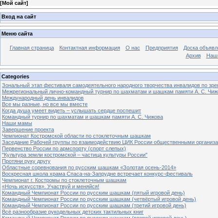
[
Мой сайт
]
Вход на сайт
Меню сайта
Главная страница
Контактная информация
О нас
Предприятия
Доска объявл
Архив
Наш
Categories
Зональный этап фестиваля самодеятельного народного творчества инвалидов по з
Межрегиональный лично-командный турнир по шахматам и шашкам памяти А. С. Чиж
Международный день инвалидов
Все мы разные, но все мы вместе
Когда душа умеет видеть – услышать сердце поспешит
Командный турнир по шахматам и шашкам памяти А. С. Чижова
Наши мамы
Завершение проекта
Чемпионат Костромской области по стоклеточным шашкам
Заседание Рабочей группы по взаимодействию ЦИК России общественными организ
Первенство России по армспорту (спорт слепых)
"Культура земли костромской – частица культуры России"
Протяни руку другу
Областные соревнования по русским шашкам «Золотая осень-2014»
Воскресная школа храма Спаса-на-Запрудне встречает конкурс-фестиваль
Чемпионат г. Костромы по стоклеточным шашкам
«Ночь искусств». Участвуй и меняйся!
Командный Чемпионат России по русским шашкам (пятый игровой день)
Командный Чемпионат России по русским шашкам (четвёртый игровой день)
Командный Чемпионат России по русским шашкам (третий игровой день)
Всё разнообразие рукодельных детских тактильных книг
Командный Чемпионат России по русским шашкам (второй игровой день)