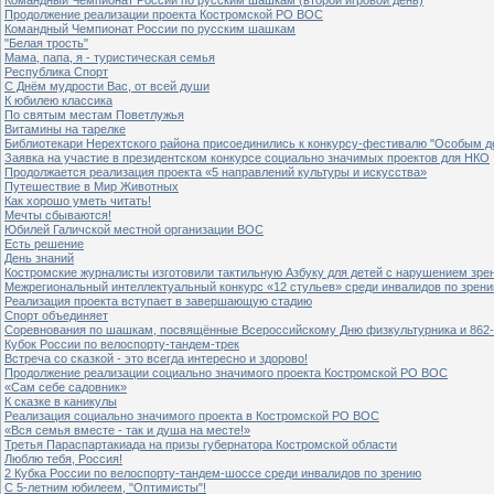
Продолжение реализации проекта Костромской РО ВОС
Командный Чемпионат России по русским шашкам
"Белая трость"
Мама, папа, я - туристическая семья
Республика Спорт
С Днём мудрости Вас, от всей души
К юбилею классика
По святым местам Поветлужья
Витамины на тарелке
Библиотекари Нерехтского района присоединились к конкурсу-фестивалю "Особым дет
Заявка на участие в президентском конкурсе социально значимых проектов для НКО
Продолжается реализация проекта «5 направлений культуры и искусства»
Путешествие в Мир Животных
Как хорошо уметь читать!
Мечты сбываются!
Юбилей Галичской местной организации ВОС
Есть решение
День знаний
Костромские журналисты изготовили тактильную Азбуку для детей с нарушением зре
Межрегиональный интеллектуальный конкурс «12 стульев» среди инвалидов по зрен
Реализация проекта вступает в завершающую стадию
Спорт объединяет
Соревнования по шашкам, посвящённые Всероссийскому Дню физкультурника и 862-
Кубок России по велоспорту-тандем-трек
Встреча со сказкой - это всегда интересно и здорово!
Продолжение реализации социально значимого проекта Костромской РО ВОС
«Сам себе садовник»
К сказке в каникулы
Реализация социально значимого проекта в Костромской РО ВОС
«Вся семья вместе - так и душа на месте!»
Третья Параспартакиада на призы губернатора Костромской области
Люблю тебя, Россия!
2 Кубка России по велоспорту-тандем-шоссе среди инвалидов по зрению
С 5-летним юбилеем, "Оптимисты"!