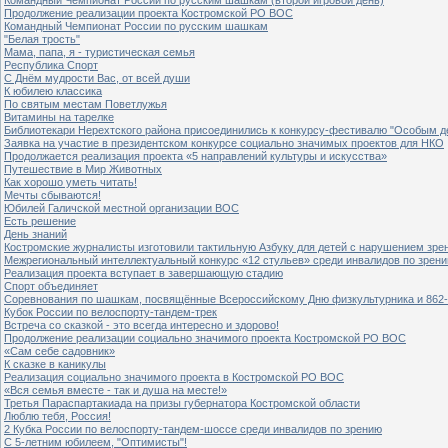
Продолжение реализации проекта Костромской РО ВОС
Командный Чемпионат России по русским шашкам
"Белая трость"
Мама, папа, я - туристическая семья
Республика Спорт
С Днём мудрости Вас, от всей души
К юбилею классика
По святым местам Поветлужья
Витамины на тарелке
Библиотекари Нерехтского района присоединились к конкурсу-фестивалю "Особым дет
Заявка на участие в президентском конкурсе социально значимых проектов для НКО
Продолжается реализация проекта «5 направлений культуры и искусства»
Путешествие в Мир Животных
Как хорошо уметь читать!
Мечты сбываются!
Юбилей Галичской местной организации ВОС
Есть решение
День знаний
Костромские журналисты изготовили тактильную Азбуку для детей с нарушением зре
Межрегиональный интеллектуальный конкурс «12 стульев» среди инвалидов по зрен
Реализация проекта вступает в завершающую стадию
Спорт объединяет
Соревнования по шашкам, посвящённые Всероссийскому Дню физкультурника и 862-
Кубок России по велоспорту-тандем-трек
Встреча со сказкой - это всегда интересно и здорово!
Продолжение реализации социально значимого проекта Костромской РО ВОС
«Сам себе садовник»
К сказке в каникулы
Реализация социально значимого проекта в Костромской РО ВОС
«Вся семья вместе - так и душа на месте!»
Третья Параспартакиада на призы губернатора Костромской области
Люблю тебя, Россия!
2 Кубка России по велоспорту-тандем-шоссе среди инвалидов по зрению
С 5-летним юбилеем, "Оптимисты"!