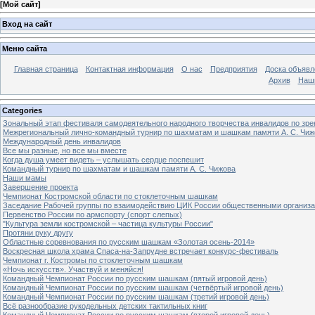
[
Мой сайт
]
Вход на сайт
Меню сайта
Главная страница
Контактная информация
О нас
Предприятия
Доска объявл
Архив
Наш
Categories
Зональный этап фестиваля самодеятельного народного творчества инвалидов по з
Межрегиональный лично-командный турнир по шахматам и шашкам памяти А. С. Чиж
Международный день инвалидов
Все мы разные, но все мы вместе
Когда душа умеет видеть – услышать сердце поспешит
Командный турнир по шахматам и шашкам памяти А. С. Чижова
Наши мамы
Завершение проекта
Чемпионат Костромской области по стоклеточным шашкам
Заседание Рабочей группы по взаимодействию ЦИК России общественными организ
Первенство России по армспорту (спорт слепых)
"Культура земли костромской – частица культуры России"
Протяни руку другу
Областные соревнования по русским шашкам «Золотая осень-2014»
Воскресная школа храма Спаса-на-Запрудне встречает конкурс-фестиваль
Чемпионат г. Костромы по стоклеточным шашкам
«Ночь искусств». Участвуй и меняйся!
Командный Чемпионат России по русским шашкам (пятый игровой день)
Командный Чемпионат России по русским шашкам (четвёртый игровой день)
Командный Чемпионат России по русским шашкам (третий игровой день)
Всё разнообразие рукодельных детских тактильных книг
Командный Чемпионат России по русским шашкам (второй игровой день)