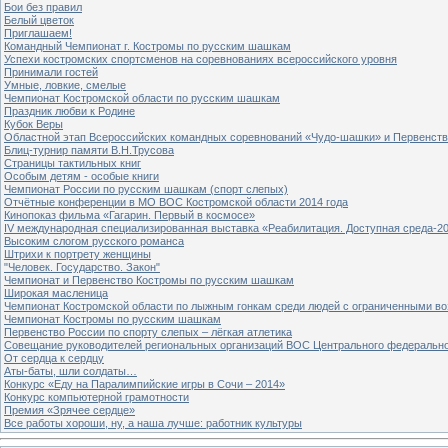
Бои без правил
Белый цветок
Приглашаем!
Командный Чемпионат г. Костромы по русским шашкам
Успехи костромских спортсменов на соревнованиях всероссийского уровня
Принимали гостей
Умные, ловкие, смелые
Чемпионат Костромской области по русским шашкам
Праздник любви к Родине
Кубок Веры
Областной этап Всероссийских командных соревнований «Чудо-шашки» и Первенст
Блиц-турнир памяти В.Н.Трусова
Страницы тактильных книг
Особым детям - особые книги
Чемпионат России по русским шашкам (спорт слепых)
Отчётные конференции в МО ВОС Костромской области 2014 года
Кинопоказ фильма «Гагарин. Первый в космосе»
IV международная специализированная выставка «Реабилитация. Доступная среда-2
Высоким слогом русского романса
Штрихи к портрету женщины
"Человек. Государство. Закон"
Чемпионат и Первенство Костромы по русским шашкам
Широкая масленица
Чемпионат Костромской области по лыжным гонкам среди людей с ограниченными в
Чемпионат Костромы по русским шашкам
Первенство России по спорту слепых – лёгкая атлетика
Совещание руководителей региональных организаций ВОС Центрального федерально
От сердца к сердцу
Аты-баты, шли солдаты…
Конкурс «Еду на Паралимпийские игры в Сочи – 2014»
Конкурс компьютерной грамотности
Премия «Зрячее сердце»
Все работы хороши, ну, а наша лучше: работник культуры