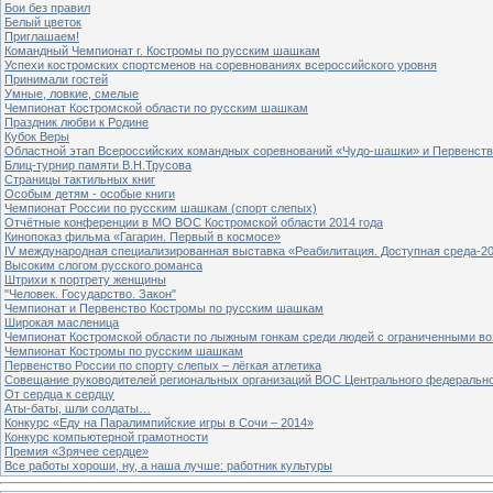
Бои без правил
Белый цветок
Приглашаем!
Командный Чемпионат г. Костромы по русским шашкам
Успехи костромских спортсменов на соревнованиях всероссийского уровня
Принимали гостей
Умные, ловкие, смелые
Чемпионат Костромской области по русским шашкам
Праздник любви к Родине
Кубок Веры
Областной этап Всероссийских командных соревнований «Чудо-шашки» и Первенст
Блиц-турнир памяти В.Н.Трусова
Страницы тактильных книг
Особым детям - особые книги
Чемпионат России по русским шашкам (спорт слепых)
Отчётные конференции в МО ВОС Костромской области 2014 года
Кинопоказ фильма «Гагарин. Первый в космосе»
IV международная специализированная выставка «Реабилитация. Доступная среда-2
Высоким слогом русского романса
Штрихи к портрету женщины
"Человек. Государство. Закон"
Чемпионат и Первенство Костромы по русским шашкам
Широкая масленица
Чемпионат Костромской области по лыжным гонкам среди людей с ограниченными в
Чемпионат Костромы по русским шашкам
Первенство России по спорту слепых – лёгкая атлетика
Совещание руководителей региональных организаций ВОС Центрального федерально
От сердца к сердцу
Аты-баты, шли солдаты…
Конкурс «Еду на Паралимпийские игры в Сочи – 2014»
Конкурс компьютерной грамотности
Премия «Зрячее сердце»
Все работы хороши, ну, а наша лучше: работник культуры