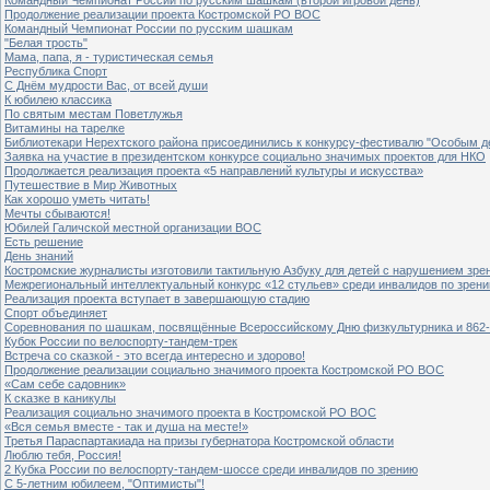
Продолжение реализации проекта Костромской РО ВОС
Командный Чемпионат России по русским шашкам
"Белая трость"
Мама, папа, я - туристическая семья
Республика Спорт
С Днём мудрости Вас, от всей души
К юбилею классика
По святым местам Поветлужья
Витамины на тарелке
Библиотекари Нерехтского района присоединились к конкурсу-фестивалю "Особым дет
Заявка на участие в президентском конкурсе социально значимых проектов для НКО
Продолжается реализация проекта «5 направлений культуры и искусства»
Путешествие в Мир Животных
Как хорошо уметь читать!
Мечты сбываются!
Юбилей Галичской местной организации ВОС
Есть решение
День знаний
Костромские журналисты изготовили тактильную Азбуку для детей с нарушением зре
Межрегиональный интеллектуальный конкурс «12 стульев» среди инвалидов по зрен
Реализация проекта вступает в завершающую стадию
Спорт объединяет
Соревнования по шашкам, посвящённые Всероссийскому Дню физкультурника и 862-
Кубок России по велоспорту-тандем-трек
Встреча со сказкой - это всегда интересно и здорово!
Продолжение реализации социально значимого проекта Костромской РО ВОС
«Сам себе садовник»
К сказке в каникулы
Реализация социально значимого проекта в Костромской РО ВОС
«Вся семья вместе - так и душа на месте!»
Третья Параспартакиада на призы губернатора Костромской области
Люблю тебя, Россия!
2 Кубка России по велоспорту-тандем-шоссе среди инвалидов по зрению
С 5-летним юбилеем, "Оптимисты"!