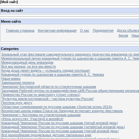
[
Мой сайт
]
Вход на сайт
Меню сайта
Главная страница
Контактная информация
О нас
Предприятия
Доска объявл
Архив
Наш
Categories
Зональный этап фестиваля самодеятельного народного творчества инвалидов по з
Межрегиональный лично-командный турнир по шахматам и шашкам памяти А. С. Чиж
Международный день инвалидов
Все мы разные, но все мы вместе
Когда душа умеет видеть – услышать сердце поспешит
Командный турнир по шахматам и шашкам памяти А. С. Чижова
Наши мамы
Завершение проекта
Чемпионат Костромской области по стоклеточным шашкам
Заседание Рабочей группы по взаимодействию ЦИК России общественными организ
Первенство России по армспорту (спорт слепых)
"Культура земли костромской – частица культуры России"
Протяни руку другу
Областные соревнования по русским шашкам «Золотая осень-2014»
Воскресная школа храма Спаса-на-Запрудне встречает конкурс-фестиваль
Чемпионат г. Костромы по стоклеточным шашкам
«Ночь искусств». Участвуй и меняйся!
Командный Чемпионат России по русским шашкам (пятый игровой день)
Командный Чемпионат России по русским шашкам (четвёртый игровой день)
Командный Чемпионат России по русским шашкам (третий игровой день)
Всё разнообразие рукодельных детских тактильных книг
Командный Чемпионат России по русским шашкам (второй игровой день)