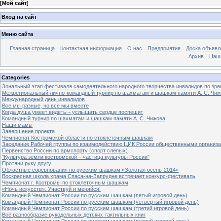
[
Мой сайт
]
Вход на сайт
Меню сайта
Главная страница
Контактная информация
О нас
Предприятия
Доска объявл
Архив
Наш
Categories
Зональный этап фестиваля самодеятельного народного творчества инвалидов по з
Межрегиональный лично-командный турнир по шахматам и шашкам памяти А. С. Чиж
Международный день инвалидов
Все мы разные, но все мы вместе
Когда душа умеет видеть – услышать сердце поспешит
Командный турнир по шахматам и шашкам памяти А. С. Чижова
Наши мамы
Завершение проекта
Чемпионат Костромской области по стоклеточным шашкам
Заседание Рабочей группы по взаимодействию ЦИК России общественными организ
Первенство России по армспорту (спорт слепых)
"Культура земли костромской – частица культуры России"
Протяни руку другу
Областные соревнования по русским шашкам «Золотая осень-2014»
Воскресная школа храма Спаса-на-Запрудне встречает конкурс-фестиваль
Чемпионат г. Костромы по стоклеточным шашкам
«Ночь искусств». Участвуй и меняйся!
Командный Чемпионат России по русским шашкам (пятый игровой день)
Командный Чемпионат России по русским шашкам (четвёртый игровой день)
Командный Чемпионат России по русским шашкам (третий игровой день)
Всё разнообразие рукодельных детских тактильных книг
Командный Чемпионат России по русским шашкам (второй игровой день)