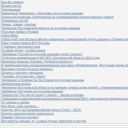
Бои без правил
Белый цветок
Приглашаем!
Командный Чемпионат г. Костромы по русским шашкам
Успехи костромских спортсменов на соревнованиях всероссийского уровня
Принимали гостей
Умные, ловкие, смелые
Чемпионат Костромской области по русским шашкам
Праздник любви к Родине
Кубок Веры
Областной этап Всероссийских командных соревнований «Чудо-шашки» и Первенст
Блиц-турнир памяти В.Н.Трусова
Страницы тактильных книг
Особым детям - особые книги
Чемпионат России по русским шашкам (спорт слепых)
Отчётные конференции в МО ВОС Костромской области 2014 года
Кинопоказ фильма «Гагарин. Первый в космосе»
IV международная специализированная выставка «Реабилитация. Доступная среда-2
Высоким слогом русского романса
Штрихи к портрету женщины
"Человек. Государство. Закон"
Чемпионат и Первенство Костромы по русским шашкам
Широкая масленица
Чемпионат Костромской области по лыжным гонкам среди людей с ограниченными в
Чемпионат Костромы по русским шашкам
Первенство России по спорту слепых – лёгкая атлетика
Совещание руководителей региональных организаций ВОС Центрального федерально
От сердца к сердцу
Аты-баты, шли солдаты…
Конкурс «Еду на Паралимпийские игры в Сочи – 2014»
Конкурс компьютерной грамотности
Премия «Зрячее сердце»
Все работы хороши, ну, а наша лучше: работник культуры