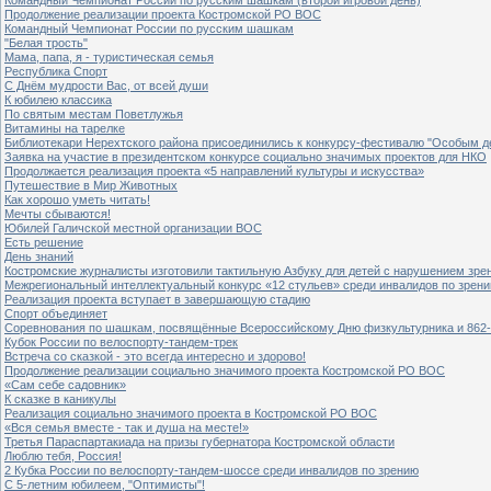
Продолжение реализации проекта Костромской РО ВОС
Командный Чемпионат России по русским шашкам
"Белая трость"
Мама, папа, я - туристическая семья
Республика Спорт
С Днём мудрости Вас, от всей души
К юбилею классика
По святым местам Поветлужья
Витамины на тарелке
Библиотекари Нерехтского района присоединились к конкурсу-фестивалю "Особым дет
Заявка на участие в президентском конкурсе социально значимых проектов для НКО
Продолжается реализация проекта «5 направлений культуры и искусства»
Путешествие в Мир Животных
Как хорошо уметь читать!
Мечты сбываются!
Юбилей Галичской местной организации ВОС
Есть решение
День знаний
Костромские журналисты изготовили тактильную Азбуку для детей с нарушением зре
Межрегиональный интеллектуальный конкурс «12 стульев» среди инвалидов по зрен
Реализация проекта вступает в завершающую стадию
Спорт объединяет
Соревнования по шашкам, посвящённые Всероссийскому Дню физкультурника и 862-
Кубок России по велоспорту-тандем-трек
Встреча со сказкой - это всегда интересно и здорово!
Продолжение реализации социально значимого проекта Костромской РО ВОС
«Сам себе садовник»
К сказке в каникулы
Реализация социально значимого проекта в Костромской РО ВОС
«Вся семья вместе - так и душа на месте!»
Третья Параспартакиада на призы губернатора Костромской области
Люблю тебя, Россия!
2 Кубка России по велоспорту-тандем-шоссе среди инвалидов по зрению
С 5-летним юбилеем, "Оптимисты"!