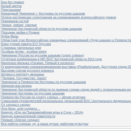
Бои без правил
Белый цветок
Приглашаем!
Командный Чемпионат г. Костромы по русским шашкам
Успехи костромских спортсменов на соревнованиях всероссийского уровня
Принимали гостей
Умные, ловкие, смелые
Чемпионат Костромской области по русским шашкам
Праздник любви к Родине
Кубок Веры
Областной этап Всероссийских командных соревнований «Чудо-шашки» и Первенст
Блиц-турнир памяти В.Н.Трусова
Страницы тактильных книг
Особым детям - особые книги
Чемпионат России по русским шашкам (спорт слепых)
Отчётные конференции в МО ВОС Костромской области 2014 года
Кинопоказ фильма «Гагарин. Первый в космосе»
IV международная специализированная выставка «Реабилитация. Доступная среда-2
Высоким слогом русского романса
Штрихи к портрету женщины
"Человек. Государство. Закон"
Чемпионат и Первенство Костромы по русским шашкам
Широкая масленица
Чемпионат Костромской области по лыжным гонкам среди людей с ограниченными в
Чемпионат Костромы по русским шашкам
Первенство России по спорту слепых – лёгкая атлетика
Совещание руководителей региональных организаций ВОС Центрального федерально
От сердца к сердцу
Аты-баты, шли солдаты…
Конкурс «Еду на Паралимпийские игры в Сочи – 2014»
Конкурс компьютерной грамотности
Премия «Зрячее сердце»
Все работы хороши, ну, а наша лучше: работник культуры