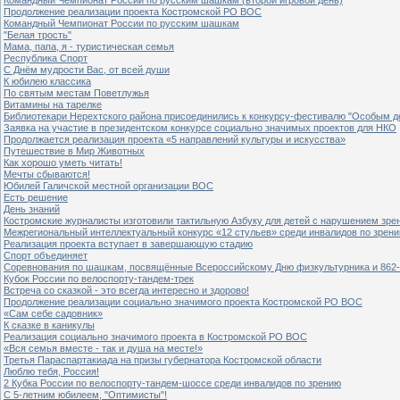
Продолжение реализации проекта Костромской РО ВОС
Командный Чемпионат России по русским шашкам
"Белая трость"
Мама, папа, я - туристическая семья
Республика Спорт
С Днём мудрости Вас, от всей души
К юбилею классика
По святым местам Поветлужья
Витамины на тарелке
Библиотекари Нерехтского района присоединились к конкурсу-фестивалю "Особым дет
Заявка на участие в президентском конкурсе социально значимых проектов для НКО
Продолжается реализация проекта «5 направлений культуры и искусства»
Путешествие в Мир Животных
Как хорошо уметь читать!
Мечты сбываются!
Юбилей Галичской местной организации ВОС
Есть решение
День знаний
Костромские журналисты изготовили тактильную Азбуку для детей с нарушением зре
Межрегиональный интеллектуальный конкурс «12 стульев» среди инвалидов по зрен
Реализация проекта вступает в завершающую стадию
Спорт объединяет
Соревнования по шашкам, посвящённые Всероссийскому Дню физкультурника и 862-
Кубок России по велоспорту-тандем-трек
Встреча со сказкой - это всегда интересно и здорово!
Продолжение реализации социально значимого проекта Костромской РО ВОС
«Сам себе садовник»
К сказке в каникулы
Реализация социально значимого проекта в Костромской РО ВОС
«Вся семья вместе - так и душа на месте!»
Третья Параспартакиада на призы губернатора Костромской области
Люблю тебя, Россия!
2 Кубка России по велоспорту-тандем-шоссе среди инвалидов по зрению
С 5-летним юбилеем, "Оптимисты"!