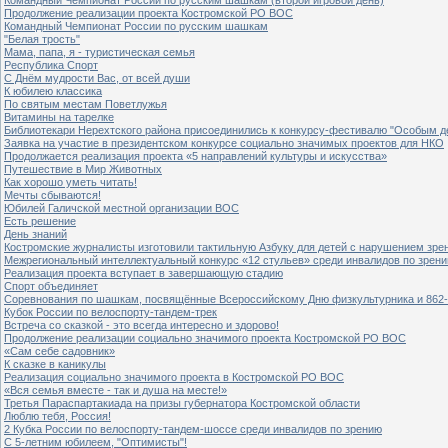
Продолжение реализации проекта Костромской РО ВОС
Командный Чемпионат России по русским шашкам
"Белая трость"
Мама, папа, я - туристическая семья
Республика Спорт
С Днём мудрости Вас, от всей души
К юбилею классика
По святым местам Поветлужья
Витамины на тарелке
Библиотекари Нерехтского района присоединились к конкурсу-фестивалю "Особым дет
Заявка на участие в президентском конкурсе социально значимых проектов для НКО
Продолжается реализация проекта «5 направлений культуры и искусства»
Путешествие в Мир Животных
Как хорошо уметь читать!
Мечты сбываются!
Юбилей Галичской местной организации ВОС
Есть решение
День знаний
Костромские журналисты изготовили тактильную Азбуку для детей с нарушением зре
Межрегиональный интеллектуальный конкурс «12 стульев» среди инвалидов по зрен
Реализация проекта вступает в завершающую стадию
Спорт объединяет
Соревнования по шашкам, посвящённые Всероссийскому Дню физкультурника и 862-
Кубок России по велоспорту-тандем-трек
Встреча со сказкой - это всегда интересно и здорово!
Продолжение реализации социально значимого проекта Костромской РО ВОС
«Сам себе садовник»
К сказке в каникулы
Реализация социально значимого проекта в Костромской РО ВОС
«Вся семья вместе - так и душа на месте!»
Третья Параспартакиада на призы губернатора Костромской области
Люблю тебя, Россия!
2 Кубка России по велоспорту-тандем-шоссе среди инвалидов по зрению
С 5-летним юбилеем, "Оптимисты"!