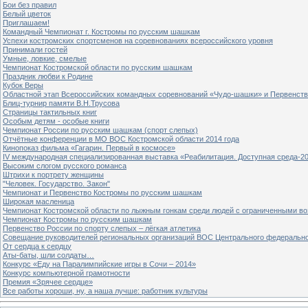
Бои без правил
Белый цветок
Приглашаем!
Командный Чемпионат г. Костромы по русским шашкам
Успехи костромских спортсменов на соревнованиях всероссийского уровня
Принимали гостей
Умные, ловкие, смелые
Чемпионат Костромской области по русским шашкам
Праздник любви к Родине
Кубок Веры
Областной этап Всероссийских командных соревнований «Чудо-шашки» и Первенст
Блиц-турнир памяти В.Н.Трусова
Страницы тактильных книг
Особым детям - особые книги
Чемпионат России по русским шашкам (спорт слепых)
Отчётные конференции в МО ВОС Костромской области 2014 года
Кинопоказ фильма «Гагарин. Первый в космосе»
IV международная специализированная выставка «Реабилитация. Доступная среда-2
Высоким слогом русского романса
Штрихи к портрету женщины
"Человек. Государство. Закон"
Чемпионат и Первенство Костромы по русским шашкам
Широкая масленица
Чемпионат Костромской области по лыжным гонкам среди людей с ограниченными в
Чемпионат Костромы по русским шашкам
Первенство России по спорту слепых – лёгкая атлетика
Совещание руководителей региональных организаций ВОС Центрального федерально
От сердца к сердцу
Аты-баты, шли солдаты…
Конкурс «Еду на Паралимпийские игры в Сочи – 2014»
Конкурс компьютерной грамотности
Премия «Зрячее сердце»
Все работы хороши, ну, а наша лучше: работник культуры