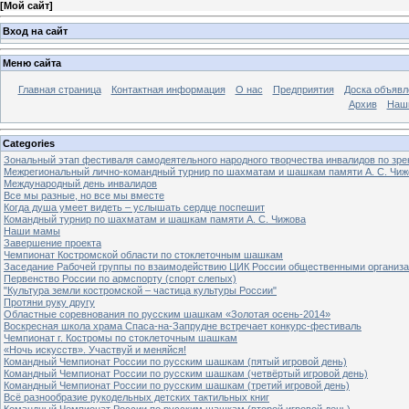
[
Мой сайт
]
Вход на сайт
Меню сайта
Главная страница
Контактная информация
О нас
Предприятия
Доска объявл
Архив
Наш
Categories
Зональный этап фестиваля самодеятельного народного творчества инвалидов по з
Межрегиональный лично-командный турнир по шахматам и шашкам памяти А. С. Чиж
Международный день инвалидов
Все мы разные, но все мы вместе
Когда душа умеет видеть – услышать сердце поспешит
Командный турнир по шахматам и шашкам памяти А. С. Чижова
Наши мамы
Завершение проекта
Чемпионат Костромской области по стоклеточным шашкам
Заседание Рабочей группы по взаимодействию ЦИК России общественными организ
Первенство России по армспорту (спорт слепых)
"Культура земли костромской – частица культуры России"
Протяни руку другу
Областные соревнования по русским шашкам «Золотая осень-2014»
Воскресная школа храма Спаса-на-Запрудне встречает конкурс-фестиваль
Чемпионат г. Костромы по стоклеточным шашкам
«Ночь искусств». Участвуй и меняйся!
Командный Чемпионат России по русским шашкам (пятый игровой день)
Командный Чемпионат России по русским шашкам (четвёртый игровой день)
Командный Чемпионат России по русским шашкам (третий игровой день)
Всё разнообразие рукодельных детских тактильных книг
Командный Чемпионат России по русским шашкам (второй игровой день)