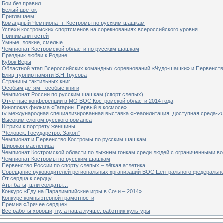
Бои без правил
Белый цветок
Приглашаем!
Командный Чемпионат г. Костромы по русским шашкам
Успехи костромских спортсменов на соревнованиях всероссийского уровня
Принимали гостей
Умные, ловкие, смелые
Чемпионат Костромской области по русским шашкам
Праздник любви к Родине
Кубок Веры
Областной этап Всероссийских командных соревнований «Чудо-шашки» и Первенст
Блиц-турнир памяти В.Н.Трусова
Страницы тактильных книг
Особым детям - особые книги
Чемпионат России по русским шашкам (спорт слепых)
Отчётные конференции в МО ВОС Костромской области 2014 года
Кинопоказ фильма «Гагарин. Первый в космосе»
IV международная специализированная выставка «Реабилитация. Доступная среда-2
Высоким слогом русского романса
Штрихи к портрету женщины
"Человек. Государство. Закон"
Чемпионат и Первенство Костромы по русским шашкам
Широкая масленица
Чемпионат Костромской области по лыжным гонкам среди людей с ограниченными в
Чемпионат Костромы по русским шашкам
Первенство России по спорту слепых – лёгкая атлетика
Совещание руководителей региональных организаций ВОС Центрального федерально
От сердца к сердцу
Аты-баты, шли солдаты…
Конкурс «Еду на Паралимпийские игры в Сочи – 2014»
Конкурс компьютерной грамотности
Премия «Зрячее сердце»
Все работы хороши, ну, а наша лучше: работник культуры