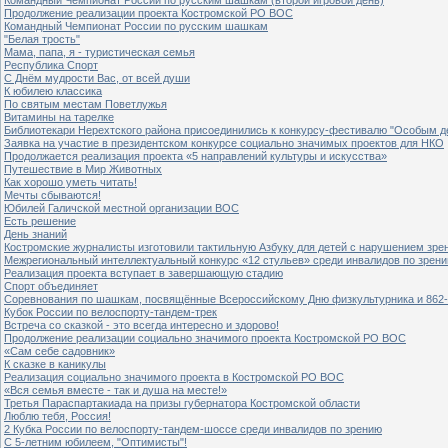
Продолжение реализации проекта Костромской РО ВОС
Командный Чемпионат России по русским шашкам
"Белая трость"
Мама, папа, я - туристическая семья
Республика Спорт
С Днём мудрости Вас, от всей души
К юбилею классика
По святым местам Поветлужья
Витамины на тарелке
Библиотекари Нерехтского района присоединились к конкурсу-фестивалю "Особым дет
Заявка на участие в президентском конкурсе социально значимых проектов для НКО
Продолжается реализация проекта «5 направлений культуры и искусства»
Путешествие в Мир Животных
Как хорошо уметь читать!
Мечты сбываются!
Юбилей Галичской местной организации ВОС
Есть решение
День знаний
Костромские журналисты изготовили тактильную Азбуку для детей с нарушением зре
Межрегиональный интеллектуальный конкурс «12 стульев» среди инвалидов по зрен
Реализация проекта вступает в завершающую стадию
Спорт объединяет
Соревнования по шашкам, посвящённые Всероссийскому Дню физкультурника и 862-
Кубок России по велоспорту-тандем-трек
Встреча со сказкой - это всегда интересно и здорово!
Продолжение реализации социально значимого проекта Костромской РО ВОС
«Сам себе садовник»
К сказке в каникулы
Реализация социально значимого проекта в Костромской РО ВОС
«Вся семья вместе - так и душа на месте!»
Третья Параспартакиада на призы губернатора Костромской области
Люблю тебя, Россия!
2 Кубка России по велоспорту-тандем-шоссе среди инвалидов по зрению
С 5-летним юбилеем, "Оптимисты"!