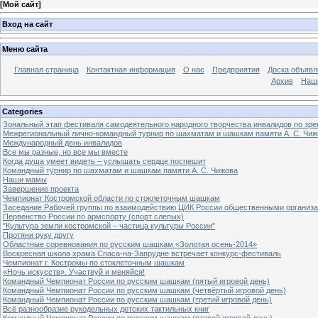
[
Мой сайт
]
Вход на сайт
Меню сайта
Главная страница
Контактная информация
О нас
Предприятия
Доска объявл
Архив
Наш
Categories
Зональный этап фестиваля самодеятельного народного творчества инвалидов по з
Межрегиональный лично-командный турнир по шахматам и шашкам памяти А. С. Чиж
Международный день инвалидов
Все мы разные, но все мы вместе
Когда душа умеет видеть – услышать сердце поспешит
Командный турнир по шахматам и шашкам памяти А. С. Чижова
Наши мамы
Завершение проекта
Чемпионат Костромской области по стоклеточным шашкам
Заседание Рабочей группы по взаимодействию ЦИК России общественными организ
Первенство России по армспорту (спорт слепых)
"Культура земли костромской – частица культуры России"
Протяни руку другу
Областные соревнования по русским шашкам «Золотая осень-2014»
Воскресная школа храма Спаса-на-Запрудне встречает конкурс-фестиваль
Чемпионат г. Костромы по стоклеточным шашкам
«Ночь искусств». Участвуй и меняйся!
Командный Чемпионат России по русским шашкам (пятый игровой день)
Командный Чемпионат России по русским шашкам (четвёртый игровой день)
Командный Чемпионат России по русским шашкам (третий игровой день)
Всё разнообразие рукодельных детских тактильных книг
Командный Чемпионат России по русским шашкам (второй игровой день)