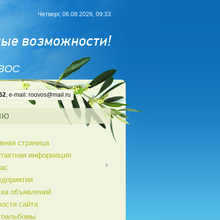
Четверг, 06.08.2026, 09:33
 ВОС
62
, e-mail: roovos@mail.ru
ню
вная страница
нтактная информация
ас
едприятия
ка объявлений
ости сайта
тоальбомы