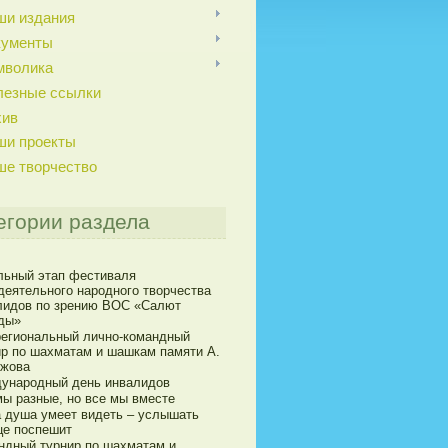
ши издания
кументы
мволика
лезные ссылки
хив
ши проекты
ше творчество
егории раздела
льный этап фестиваля
деятельного народного творчества
лидов по зрению ВОС «Салют
ды»
егиональный лично-командный
ир по шахматам и шашкам памяти А.
ижова
ународный день инвалидов
мы разные, но все мы вместе
а душа умеет видеть – услышать
це поспешит
ндный турнир по шахматам и