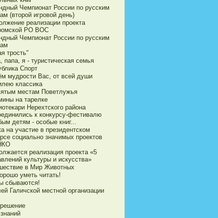
ндный Чемпионат России по русским
ам (второй игровой день)
олжение реализации проекта
ромской РО ВОС
ндный Чемпионат России по русским
ам
я трость"
 папа, я - туристическая семья
ублика Спорт
ём мудрости Вас, от всей души
илею классика
вятым местам Поветлужья
мины на тарелке
иотекари Нерехтского района
оединились к конкурсу-фестивалю
ым детям - особые книг...
ка на участие в президентском
урсе социально значимых проектов
НКО
олжается реализация проекта «5
авлений культуры и искусства»
шествие в Мир Животных
орошо уметь читать!
ы сбываются!
ей Галичской местной организации
 решение
 знаний