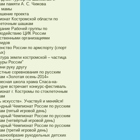
ам памяти А. С. Чижова
 мамы
ршение проекта
ионат Костромской области по
леточным шашкам
дание Рабочей группы по
модействию ЦИК России
ственными организациями
лидов
енство России по армспорту (спорт
ых)
ьтура земли костромской – частица
туры России"
яни руку другу
стные соревнования по русским
ам «Золотая осень-2014»
ресная школа храма Спаса-на-
удне встречает конкурс-фестиваль
ионат г. Костромы по стоклеточным
ам
 искусств». Участвуй и меняйся!
ндный Чемпионат России по русским
ам (пятый игровой день)
ндный Чемпионат России по русским
ам (четвёртый игровой день)
ндный Чемпионат России по русским
ам (третий игровой день)
разнообразие рукодельных детских
льных книг