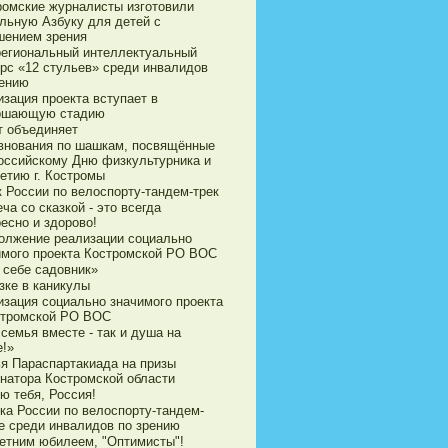
ромские журналисты изготовили
ильную Азбуку для детей с
шением зрения
егиональный интеллектуальный
урс «12 стульев» среди инвалидов
рению
зация проекта вступает в
ршающую стадию
т объединяет
внования по шашкам, посвящённые
оссийскому Дню физкультурника и
етию г. Костромы
к России по велоспорту-тандем-трек
ча со сказкой - это всегда
есно и здорово!
олжение реализации социально
имого проекта Костромской РО ВОС
 себе садовник»
зке в каникулы
изация социально значимого проекта
стромской РО ВОС
семья вместе - так и душа на
е!»
ья Параспартакиада на призы
рнатора Костромской области
ю тебя, Россия!
ка России по велоспорту-тандем-
е среди инвалидов по зрению
летним юбилеем, "Оптимисты"!