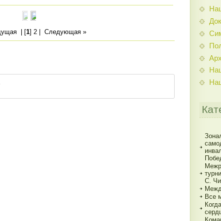
На
До
дущая
| [
1
]
2
|
Следующая »
Си
По
Ар
На
На
Кат
Зона
само
инва
Побе
Межр
турн
С. Ч
Межд
Все 
Когд
серд
Кома