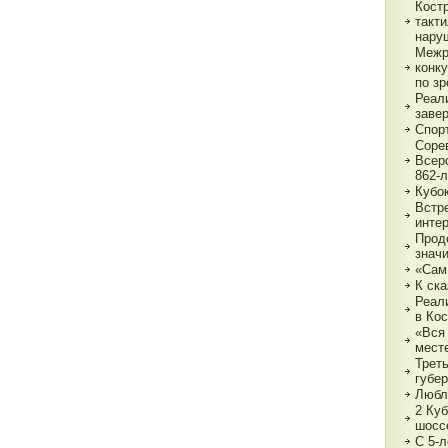
Кост
такт
нару
Межр
конк
по з
Реали
заве
Спор
Соре
Всер
862-л
Кубо
Встре
интер
Прод
знач
«Сам
К ска
Реал
в Ко
«Вся 
мест
Трет
губе
Любл
2 Куб
шосс
С 5-