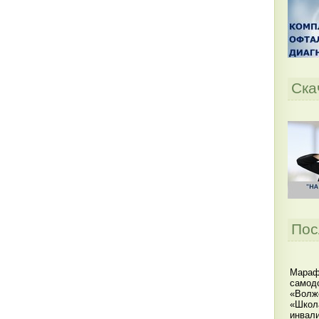
Ска
Пос
Мараф
самодо
«Волжс
«Школ
инвал