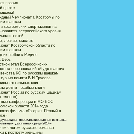
без правил
й цветок
лашаем!
ндный Чемпионат г. Костромы по
ким шашкам
хи костромских спортсменов на
внованиях всероссийского уровня
имали гостей
е, ловкие, смелые
ионат Костромской области по
ким шашкам
дник любви к Родине
к Веры
стной этап Всероссийских
ндных соревнований «Чудо-шашки»
рвенства КО по русским шашкам
-турнир памяти В.Н.Трусова
ницы тактильных книг
ым детям - особые книги
ионат России по русским шашкам
т слепых)
тные конференции в МО ВОС
ромской области 2014 года
показ фильма «Гагарин. Первый в
осе»
ждународная специализированная выставка
илитация. Доступная среда-2014»
ким слогом русского романса
хи к портрету женщины