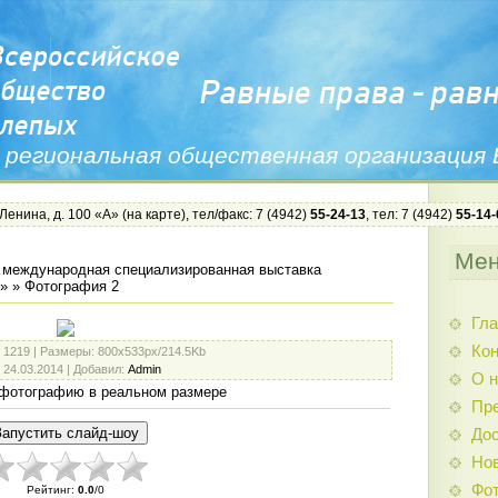
 региональная общественная организация
 Ленина, д. 100 «А» (
на карте
), тел/факс: 7 (4942)
55-24-13
, тел: 7 (4942)
55-14-
Ме
 международная специализированная выставка
4»
» Фотография 2
Гла
Ко
: 1219 |
Размеры
: 800x533px/214.5Kb
: 24.03.2014 |
Добавил
:
Admin
О н
фотографию в реальном размере
Пр
Дос
Нов
Фо
Рейтинг
:
0.0
/
0