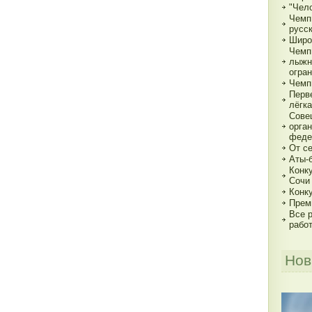
"Чело
Чемп
русс
Широ
Чемп
лыжн
огра
Чемп
Перв
лёгка
Сове
орга
феде
От с
Аты-
Конк
Сочи
Конк
Прем
Все р
рабо
Нов