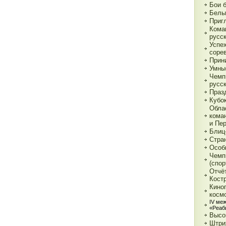
Бои 
Белы
Приг
Кома
русс
Успе
соре
Прин
Умны
Чемп
русс
Праз
Кубо
Обла
кома
и Пе
Блиц
Стра
Особ
Чемп
(спор
Отчё
Кост
Кино
косм
IV ме
«Реаб
Высо
Штри