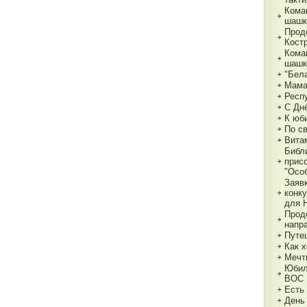
Кома
шашк
Прод
Кост
Кома
шашк
"Бела
Мама,
Респ
С Дн
К юб
По с
Вита
Библ
прис
"Особ
Заяв
конк
для 
Прод
напр
Путе
Как х
Мечт
Юбил
ВОС
Есть
День