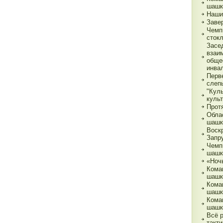
шашк
Наши
Заве
Чемп
сток
Засе
взаи
обще
инва
Перв
слеп
"Кул
куль
Прот
Обла
шашк
Воск
Запр
Чемп
шашк
«Ночь
Кома
шашк
Кома
шашк
Кома
шашк
Всё 
такти