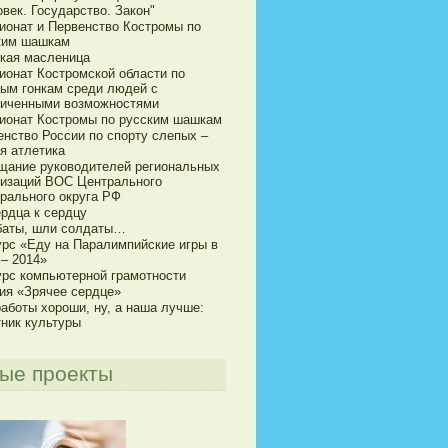
век. Государство. Закон"
ионат и Первенство Костромы по
ким шашкам
кая масленица
ионат Костромской области по
ым гонкам среди людей с
ниченными возможностями
ионат Костромы по русским шашкам
енство России по спорту слепых –
я атлетика
щание руководителей региональных
низаций ВОС Центрального
рального округа РФ
ердца к сердцу
баты, шли солдаты…
урс «Еду на Паралимпийские игры в
 – 2014»
урс компьютерной грамотности
ия «Зрячее сердце»
аботы хороши, ну, а наша лучше:
тник культуры
ые проекты