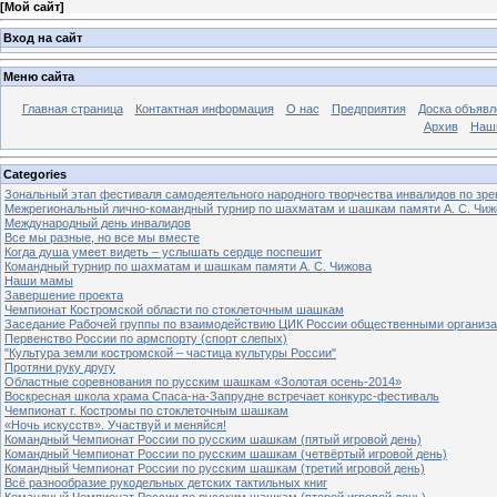
[
Мой сайт
]
Вход на сайт
Меню сайта
Главная страница
Контактная информация
О нас
Предприятия
Доска объявл
Архив
Наш
Categories
Зональный этап фестиваля самодеятельного народного творчества инвалидов по з
Межрегиональный лично-командный турнир по шахматам и шашкам памяти А. С. Чиж
Международный день инвалидов
Все мы разные, но все мы вместе
Когда душа умеет видеть – услышать сердце поспешит
Командный турнир по шахматам и шашкам памяти А. С. Чижова
Наши мамы
Завершение проекта
Чемпионат Костромской области по стоклеточным шашкам
Заседание Рабочей группы по взаимодействию ЦИК России общественными организ
Первенство России по армспорту (спорт слепых)
"Культура земли костромской – частица культуры России"
Протяни руку другу
Областные соревнования по русским шашкам «Золотая осень-2014»
Воскресная школа храма Спаса-на-Запрудне встречает конкурс-фестиваль
Чемпионат г. Костромы по стоклеточным шашкам
«Ночь искусств». Участвуй и меняйся!
Командный Чемпионат России по русским шашкам (пятый игровой день)
Командный Чемпионат России по русским шашкам (четвёртый игровой день)
Командный Чемпионат России по русским шашкам (третий игровой день)
Всё разнообразие рукодельных детских тактильных книг
Командный Чемпионат России по русским шашкам (второй игровой день)