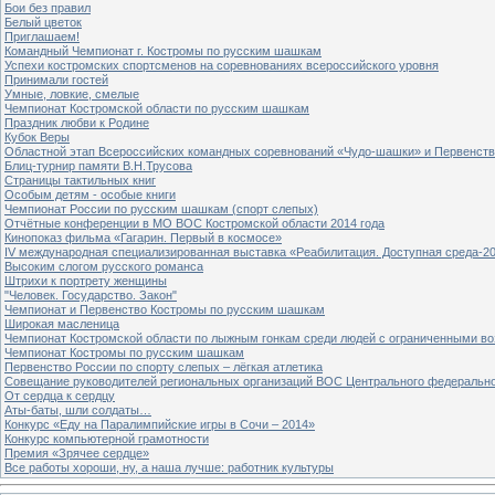
Бои без правил
Белый цветок
Приглашаем!
Командный Чемпионат г. Костромы по русским шашкам
Успехи костромских спортсменов на соревнованиях всероссийского уровня
Принимали гостей
Умные, ловкие, смелые
Чемпионат Костромской области по русским шашкам
Праздник любви к Родине
Кубок Веры
Областной этап Всероссийских командных соревнований «Чудо-шашки» и Первенст
Блиц-турнир памяти В.Н.Трусова
Страницы тактильных книг
Особым детям - особые книги
Чемпионат России по русским шашкам (спорт слепых)
Отчётные конференции в МО ВОС Костромской области 2014 года
Кинопоказ фильма «Гагарин. Первый в космосе»
IV международная специализированная выставка «Реабилитация. Доступная среда-2
Высоким слогом русского романса
Штрихи к портрету женщины
"Человек. Государство. Закон"
Чемпионат и Первенство Костромы по русским шашкам
Широкая масленица
Чемпионат Костромской области по лыжным гонкам среди людей с ограниченными в
Чемпионат Костромы по русским шашкам
Первенство России по спорту слепых – лёгкая атлетика
Совещание руководителей региональных организаций ВОС Центрального федерально
От сердца к сердцу
Аты-баты, шли солдаты…
Конкурс «Еду на Паралимпийские игры в Сочи – 2014»
Конкурс компьютерной грамотности
Премия «Зрячее сердце»
Все работы хороши, ну, а наша лучше: работник культуры