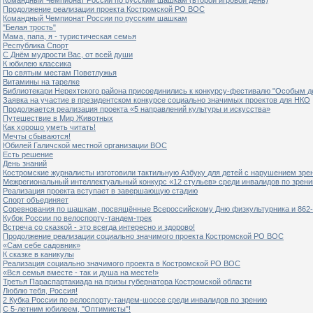
Продолжение реализации проекта Костромской РО ВОС
Командный Чемпионат России по русским шашкам
"Белая трость"
Мама, папа, я - туристическая семья
Республика Спорт
С Днём мудрости Вас, от всей души
К юбилею классика
По святым местам Поветлужья
Витамины на тарелке
Библиотекари Нерехтского района присоединились к конкурсу-фестивалю "Особым дет
Заявка на участие в президентском конкурсе социально значимых проектов для НКО
Продолжается реализация проекта «5 направлений культуры и искусства»
Путешествие в Мир Животных
Как хорошо уметь читать!
Мечты сбываются!
Юбилей Галичской местной организации ВОС
Есть решение
День знаний
Костромские журналисты изготовили тактильную Азбуку для детей с нарушением зре
Межрегиональный интеллектуальный конкурс «12 стульев» среди инвалидов по зрен
Реализация проекта вступает в завершающую стадию
Спорт объединяет
Соревнования по шашкам, посвящённые Всероссийскому Дню физкультурника и 862-
Кубок России по велоспорту-тандем-трек
Встреча со сказкой - это всегда интересно и здорово!
Продолжение реализации социально значимого проекта Костромской РО ВОС
«Сам себе садовник»
К сказке в каникулы
Реализация социально значимого проекта в Костромской РО ВОС
«Вся семья вместе - так и душа на месте!»
Третья Параспартакиада на призы губернатора Костромской области
Люблю тебя, Россия!
2 Кубка России по велоспорту-тандем-шоссе среди инвалидов по зрению
С 5-летним юбилеем, "Оптимисты"!