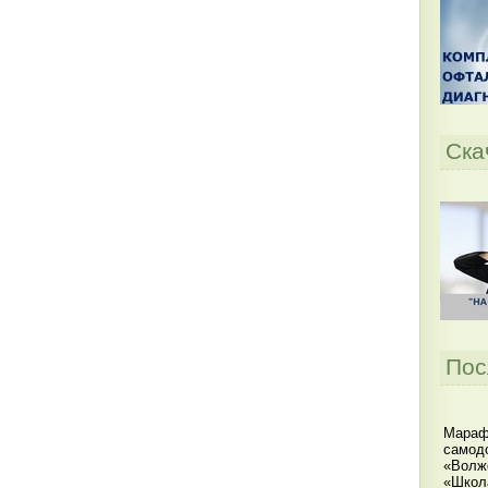
Ска
Пос
Мараф
самодо
«Волжс
«Школ