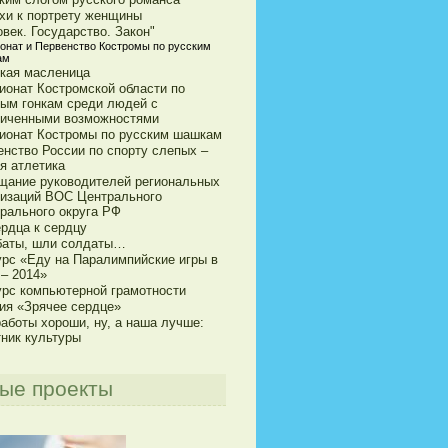
хи к портрету женщины
век. Государство. Закон"
онат и Первенство Костромы по русским
ам
кая масленица
ионат Костромской области по
ым гонкам среди людей с
ниченными возможностями
ионат Костромы по русским шашкам
енство России по спорту слепых –
я атлетика
щание руководителей региональных
низаций ВОС Центрального
рального округа РФ
ердца к сердцу
баты, шли солдаты…
урс «Еду на Паралимпийские игры в
 – 2014»
урс компьютерной грамотности
ия «Зрячее сердце»
аботы хороши, ну, а наша лучше:
тник культуры
ые проекты