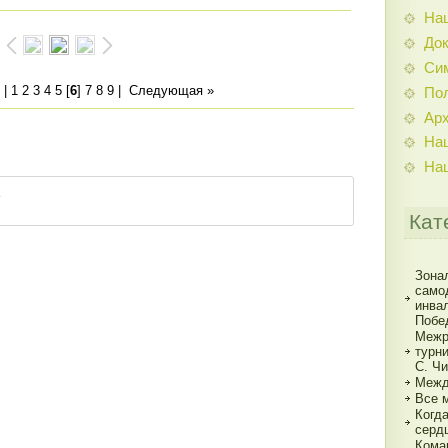
На
До
Си
|
1
2
3
4
5
[
6
]
7
8
9
|
Следующая »
По
Ар
На
На
Кат
Зона
само
инва
Побе
Межр
турн
С. Ч
Межд
Все 
Когд
серд
Кома