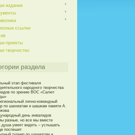
ши издания
кументы
мволика
лезные ссылки
хив
ши проекты
ше творчество
егории раздела
льный этап фестиваля
деятельного народного творчества
лидов по зрению ВОС «Салют
ды»
егиональный лично-командный
ир по шахматам и шашкам памяти А.
ижова
ународный день инвалидов
мы разные, но все мы вместе
а душа умеет видеть – услышать
це поспешит
ндный турнир по шахматам и