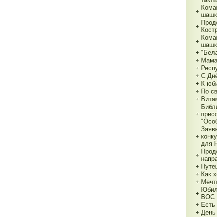
Кома
шашк
Прод
Кост
Кома
шашк
"Бела
Мама,
Респ
С Дн
К юб
По с
Вита
Библ
прис
"Особ
Заяв
конк
для 
Прод
напр
Путе
Как х
Мечт
Юбил
ВОС
Есть
День