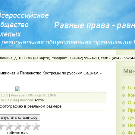
 региональная общественная организация
 Ленина, д. 100 «А» (
на карте
), тел/факс: 7 (4942)
55-24-13
, тел: 7 (4942)
55-14-
Ме
мпионат и Первенство Костромы по русским шашкам
»
Гла
Ко
: 1553 |
Размеры
: 800x600px/251.9Kb
: 07.03.2014 |
Добавил
:
Admin
О н
фотографию в реальном размере
Пр
Дос
Нов
Фо
Рейтинг
:
0.0
/
0