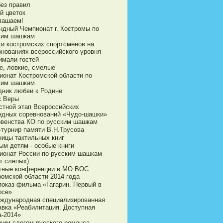
без правил
й цветок
лашаем!
ндный Чемпионат г. Костромы по
ким шашкам
хи костромских спортсменов на
внованиях всероссийского уровня
имали гостей
е, ловкие, смелые
ионат Костромской области по
ким шашкам
дник любви к Родине
к Веры
стной этап Всероссийских
ндных соревнований «Чудо-шашки»
рвенства КО по русским шашкам
-турнир памяти В.Н.Трусова
ницы тактильных книг
ым детям - особые книги
ионат России по русским шашкам
т слепых)
тные конференции в МО ВОС
ромской области 2014 года
показ фильма «Гагарин. Первый в
осе»
еждународная специализированная
авка «Реабилитация. Доступная
а-2014»
ким слогом русского романса