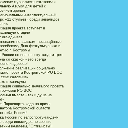
ромские журналисты изготовили
ильную Азбуку для детей с
шением зрения
егиональный интеллектуальный
урс «12 стульев» среди инвалидов
рению
зация проекта вступает в
ршающую стадию
т объединяет
внования по шашкам, посвящённые
оссийскому Дню физкультурника и
етию г. Костромы
к России по велоспорту-тандем-трек
ча со сказкой - это всегда
есно и здорово!
олжение реализации социально
имого проекта Костромской РО ВОС
 себе садовник»
зке в каникулы
изация социально значимого проекта
стромской РО ВОС
семья вместе - так и душа на
е!»
ья Параспартакиада на призы
рнатора Костромской области
ю тебя, Россия!
ка России по велоспорту-тандем-
е среди инвалидов по зрению
летним юбилеем, "Оптимисты"!