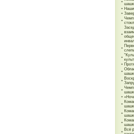
шашк
Наши
Заве
Чемп
сток
Засе
взаи
обще
инва
Перв
слеп
"Кул
куль
Прот
Обла
шашк
Воск
Запр
Чемп
шашк
«Ночь
Кома
шашк
Кома
шашк
Кома
шашк
Всё 
такти