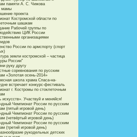
ам памяти А. С. Чижова
 мамы
ршение проекта
ионат Костромской области по
леточным шашкам
дание Рабочей группы по
модействию ЦИК России
ственными организациями
лидов
енство России по армспорту (спорт
ых)
ьтура земли костромской – частица
туры России"
яни руку другу
стные соревнования по русским
ам «Золотая осень-2014»
ресная школа храма Спаса-на-
удне встречает конкурс-фестиваль
ионат г. Костромы по стоклеточным
ам
 искусств». Участвуй и меняйся!
ндный Чемпионат России по русским
ам (пятый игровой день)
ндный Чемпионат России по русским
ам (четвёртый игровой день)
ндный Чемпионат России по русским
ам (третий игровой день)
разнообразие рукодельных детских
льных книг