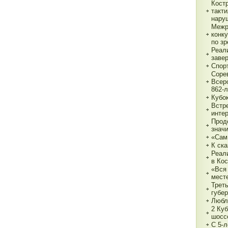
Кост
такт
нару
Межр
конк
по з
Реали
заве
Спор
Соре
Всер
862-л
Кубо
Встре
интер
Прод
знач
«Сам
К ска
Реал
в Ко
«Вся 
мест
Трет
губе
Любл
2 Куб
шосс
С 5-