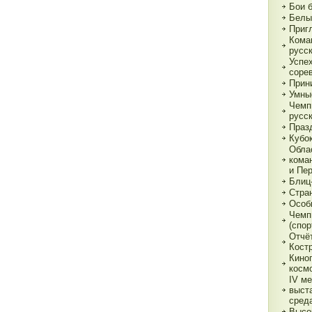
Бои 
Белы
Приг
Кома
русс
Успе
соре
Прин
Умны
Чемп
русс
Праз
Кубо
Обла
кома
и Пе
Блиц
Стра
Особ
Чемп
(спор
Отчё
Кост
Кино
косм
IV м
выст
сред
Высо