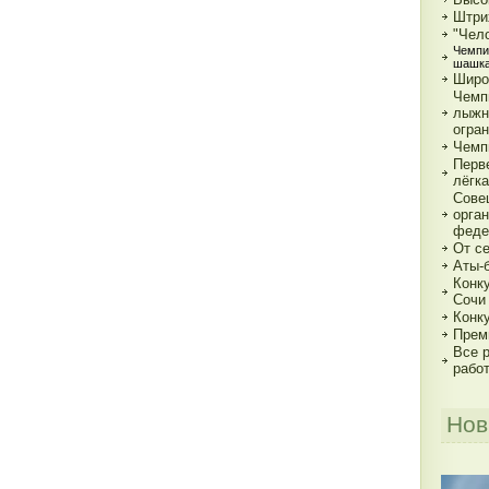
Штри
"Чело
Чемпи
шашк
Широ
Чемп
лыжн
огра
Чемп
Перв
лёгка
Сове
орга
феде
От с
Аты-
Конк
Сочи
Конк
Прем
Все р
рабо
Нов