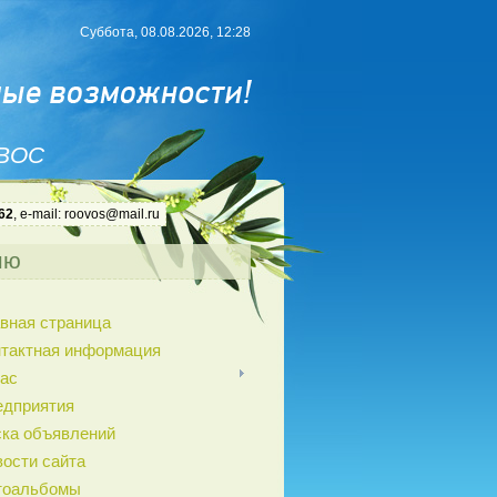
Суббота, 08.08.2026, 12:28
 ВОС
62
, e-mail: roovos@mail.ru
ню
вная страница
нтактная информация
ас
едприятия
ка объявлений
ости сайта
тоальбомы