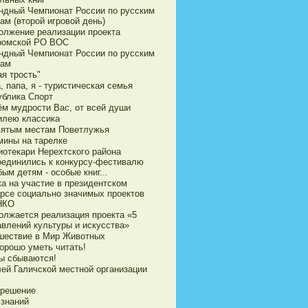
ндный Чемпионат России по русским
ам (второй игровой день)
олжение реализации проекта
ромской РО ВОС
ндный Чемпионат России по русским
ам
я трость"
 папа, я - туристическая семья
ублика Спорт
ём мудрости Вас, от всей души
илею классика
вятым местам Поветлужья
мины на тарелке
иотекари Нерехтского района
оединились к конкурсу-фестивалю
ым детям - особые книг...
ка на участие в президентском
урсе социально значимых проектов
НКО
олжается реализация проекта «5
авлений культуры и искусства»
шествие в Мир Животных
орошо уметь читать!
ы сбываются!
ей Галичской местной организации
 решение
 знаний