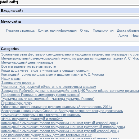
[
Мой сайт
]
Вход на сайт
Меню сайта
Главная страница
Контактная информация
О нас
Предприятия
Доска объявл
Архив
Наш
Categories
Зональный этап фестиваля самодеятельного народного творчества инвалидов по з
Межрегиональный лично-командный турнир по шахматам и шашкам памяти А. С. Чиж
Международный день инвалидов
Все мы разные, но все мы вместе
Когда душа умеет видеть – услышать сердце поспешит
Командный турнир по шахматам и шашкам памяти А. С. Чижова
Наши мамы
Завершение проекта
Чемпионат Костромской области по стоклеточным шашкам
Заседание Рабочей группы по взаимодействию ЦИК России общественными организ
Первенство России по армспорту (спорт слепых)
"Культура земли костромской – частица культуры России"
Протяни руку другу
Областные соревнования по русским шашкам «Золотая осень-2014»
Воскресная школа храма Спаса-на-Запрудне встречает конкурс-фестиваль
Чемпионат г. Костромы по стоклеточным шашкам
«Ночь искусств». Участвуй и меняйся!
Командный Чемпионат России по русским шашкам (пятый игровой день)
Командный Чемпионат России по русским шашкам (четвёртый игровой день)
Командный Чемпионат России по русским шашкам (третий игровой день)
Всё разнообразие рукодельных детских тактильных книг
Командный Чемпионат России по русским шашкам (второй игровой день)