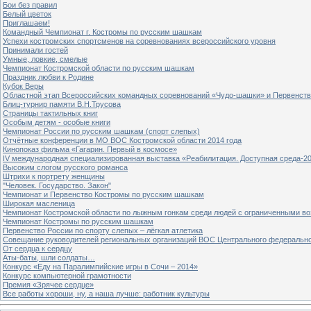
Бои без правил
Белый цветок
Приглашаем!
Командный Чемпионат г. Костромы по русским шашкам
Успехи костромских спортсменов на соревнованиях всероссийского уровня
Принимали гостей
Умные, ловкие, смелые
Чемпионат Костромской области по русским шашкам
Праздник любви к Родине
Кубок Веры
Областной этап Всероссийских командных соревнований «Чудо-шашки» и Первенст
Блиц-турнир памяти В.Н.Трусова
Страницы тактильных книг
Особым детям - особые книги
Чемпионат России по русским шашкам (спорт слепых)
Отчётные конференции в МО ВОС Костромской области 2014 года
Кинопоказ фильма «Гагарин. Первый в космосе»
IV международная специализированная выставка «Реабилитация. Доступная среда-2
Высоким слогом русского романса
Штрихи к портрету женщины
"Человек. Государство. Закон"
Чемпионат и Первенство Костромы по русским шашкам
Широкая масленица
Чемпионат Костромской области по лыжным гонкам среди людей с ограниченными в
Чемпионат Костромы по русским шашкам
Первенство России по спорту слепых – лёгкая атлетика
Совещание руководителей региональных организаций ВОС Центрального федерально
От сердца к сердцу
Аты-баты, шли солдаты…
Конкурс «Еду на Паралимпийские игры в Сочи – 2014»
Конкурс компьютерной грамотности
Премия «Зрячее сердце»
Все работы хороши, ну, а наша лучше: работник культуры