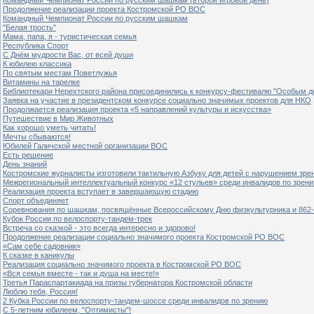
Продолжение реализации проекта Костромской РО ВОС
Командный Чемпионат России по русским шашкам
"Белая трость"
Мама, папа, я - туристическая семья
Республика Спорт
С Днём мудрости Вас, от всей души
К юбилею классика
По святым местам Поветлужья
Витамины на тарелке
Библиотекари Нерехтского района присоединились к конкурсу-фестивалю "Особым дет
Заявка на участие в президентском конкурсе социально значимых проектов для НКО
Продолжается реализация проекта «5 направлений культуры и искусства»
Путешествие в Мир Животных
Как хорошо уметь читать!
Мечты сбываются!
Юбилей Галичской местной организации ВОС
Есть решение
День знаний
Костромские журналисты изготовили тактильную Азбуку для детей с нарушением зре
Межрегиональный интеллектуальный конкурс «12 стульев» среди инвалидов по зрен
Реализация проекта вступает в завершающую стадию
Спорт объединяет
Соревнования по шашкам, посвящённые Всероссийскому Дню физкультурника и 862-
Кубок России по велоспорту-тандем-трек
Встреча со сказкой - это всегда интересно и здорово!
Продолжение реализации социально значимого проекта Костромской РО ВОС
«Сам себе садовник»
К сказке в каникулы
Реализация социально значимого проекта в Костромской РО ВОС
«Вся семья вместе - так и душа на месте!»
Третья Параспартакиада на призы губернатора Костромской области
Люблю тебя, Россия!
2 Кубка России по велоспорту-тандем-шоссе среди инвалидов по зрению
С 5-летним юбилеем, "Оптимисты"!