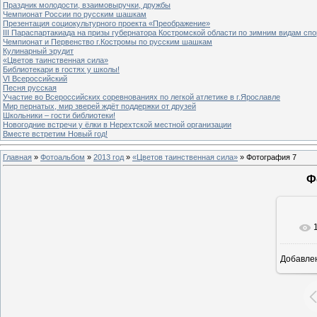
Праздник молодости, взаимовыручки, дружбы
Чемпионат России по русским шашкам
Презентация социокультурного проекта «Преображение»
III Параспартакиада на призы губернатора Костромской области по зимним видам спо
Чемпионат и Первенство г.Костромы по русским шашкам
Кулинарный эрудит
«Цветов таинственная сила»
Библиотекари в гостях у школы!
VI Всероссийский
Песня русская
Участие во Всероссийских соревнованиях по легкой атлетике в г.Ярославле
Мир пернатых, мир зверей ждёт поддержки от друзей
Школьники – гости библиотеки!
Новогодние встречи у ёлки в Нерехтской местной организации
Вместе встретим Новый год!
Главная
»
Фотоальбом
»
2013 год
»
«Цветов таинственная сила»
» Фотография 7
Ф
Добавле
8