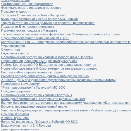
Чествование лучших спортсменов
Фестиваль спорта инвалидов по зрению
Праздник мудрости
Эстафета Олимпийского Огня в Костроме
Командный Чемпионат России по русским шашкам
"Круглый стол" по итогам реализации проекта "Преображение"
Подарок ко Дню пожилого человека
Паломническая поездка в г.Макарьев
Торжественное открытие аллеи факелоносцев Олимпийского огня в г.Костроме
"Русь православная" в Шарьинской МО ВОС
Костромская РО ВОС – победитель Всероссийского конкурса социальных проектов Н
Чудо прозрения
Синяя птица
Отдыхаем вместе
Паломническая поездка по храмам и монастырям г.Нерехты
Соревнования, посвященные Дню физкультурника
Победа Костромской РО ВОС в конкурсе социальных проектов
Новое оборудование в библиотеке-центре инвалидов по зрению
Выставка «Русь православная» в Шарье
Высокая награда библиотеки-центра инвалидов по зрению
21 июля – День празднования чудотворной иконы Казанской Божией Матери
Приобщение к духовному
"Русь православная" в Галичской МО ВОС
Праздник здоровья
Паломническая поездка по храмам г.Костромы
Командный Чемпионат г. Костромы по русским шашкам
Выпуск библиотечных материалов по православному краеведению «Костромские свя
Встреча, посвященная православной песне
Участие в Международной специализированной выставке «Реабилитация. Доступная 
Семейный альбом
И вновь премьера
Вечер «С праздником Победы» в Буйской МО ВОС
Блиц-турнир памяти В.Н.Трусова
День православной книги