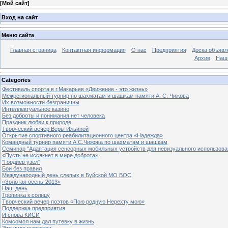
[
Мой сайт
]
Вход на сайт
Меню сайта
Главная страница
Контактная информация
О нас
Предприятия
Доска объявл
Архив
Наш
Categories
Фестиваль спорта в г.Макарьев «Движение - это жизнь»
Межрегиональный турнир по шахматам и шашкам памяти А. С. Чижова
Их возможности безграничны
Интеллектуальное казино
Без доброты и понимания нет человека
Праздник любви к природе
Творческий вечер Веры Ильиной
Открытие спортивного реабилитационного центра «Надежда»
Командный турнир памяти А.С.Чижова по шахматам и шашкам
Семинар "Адаптация сенсорных мобильных устройств для невизуального использова
«Пусть не иссякнет в мире доброта»
"Гордиев узел"
Бои без правил
Международный день слепых в Буйской МО ВОС
«Золотая осень-2013»
Наш день
Тропинка к солнцу
Творческий вечер поэтов «Пою родную Нерехту мою»
Поддержка предприятия
И снова КИСИ
Комсомол нам дал путевку в жизнь
Это чудо маркетри