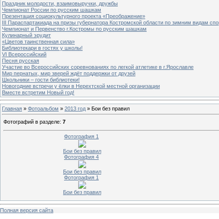
Праздник молодости, взаимовыручки, дружбы
Чемпионат России по русским шашкам
Презентация социокультурного проекта «Преображение»
III Параспартакиада на призы губернатора Костромской области по зимним видам спо
Чемпионат и Первенство г.Костромы по русским шашкам
Кулинарный эрудит
«Цветов таинственная сила»
Библиотекари в гостях у школы!
VI Всероссийский
Песня русская
Участие во Всероссийских соревнованиях по легкой атлетике в г.Ярославле
Мир пернатых, мир зверей ждёт поддержки от друзей
Школьники – гости библиотеки!
Новогодние встречи у ёлки в Нерехтской местной организации
Вместе встретим Новый год!
Главная
»
Фотоальбом
»
2013 год
» Бои без правил
Фотографий в разделе
:
7
Фотография 1
Бои без правил
Фотография 4
Бои без правил
Фотография 1
Бои без правил
Полная версия сайта