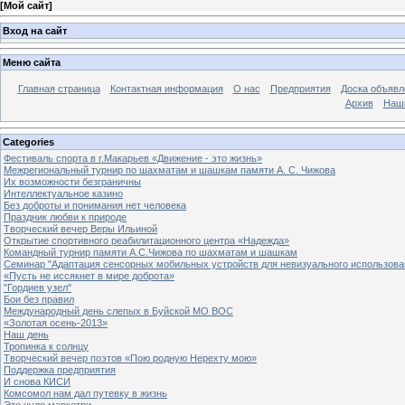
[
Мой сайт
]
Вход на сайт
Меню сайта
Главная страница
Контактная информация
О нас
Предприятия
Доска объявл
Архив
Наш
Categories
Фестиваль спорта в г.Макарьев «Движение - это жизнь»
Межрегиональный турнир по шахматам и шашкам памяти А. С. Чижова
Их возможности безграничны
Интеллектуальное казино
Без доброты и понимания нет человека
Праздник любви к природе
Творческий вечер Веры Ильиной
Открытие спортивного реабилитационного центра «Надежда»
Командный турнир памяти А.С.Чижова по шахматам и шашкам
Семинар "Адаптация сенсорных мобильных устройств для невизуального использова
«Пусть не иссякнет в мире доброта»
"Гордиев узел"
Бои без правил
Международный день слепых в Буйской МО ВОС
«Золотая осень-2013»
Наш день
Тропинка к солнцу
Творческий вечер поэтов «Пою родную Нерехту мою»
Поддержка предприятия
И снова КИСИ
Комсомол нам дал путевку в жизнь
Это чудо маркетри