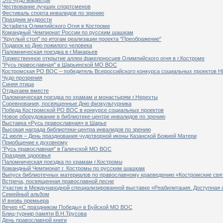
Чествование лучших спортсменов
Фестиваль спорта инвалидов по зрению
Праздник мудрости
Эстафета Олимпийского Огня в Костроме
Командный Чемпионат России по русским шашкам
"Круглый стол" по итогам реализации проекта "Преображение"
Подарок ко Дню пожилого человека
Паломническая поездка в г.Макарьев
Торжественное открытие аллеи факелоносцев Олимпийского огня в г.Костроме
"Русь православная" в Шарьинской МО ВОС
Костромская РО ВОС – победитель Всероссийского конкурса социальных проектов Н
Чудо прозрения
Синяя птица
Отдыхаем вместе
Паломническая поездка по храмам и монастырям г.Нерехты
Соревнования, посвященные Дню физкультурника
Победа Костромской РО ВОС в конкурсе социальных проектов
Новое оборудование в библиотеке-центре инвалидов по зрению
Выставка «Русь православная» в Шарье
Высокая награда библиотеки-центра инвалидов по зрению
21 июля – День празднования чудотворной иконы Казанской Божией Матери
Приобщение к духовному
"Русь православная" в Галичской МО ВОС
Праздник здоровья
Паломническая поездка по храмам г.Костромы
Командный Чемпионат г. Костромы по русским шашкам
Выпуск библиотечных материалов по православному краеведению «Костромские свя
Встреча, посвященная православной песне
Участие в Международной специализированной выставке «Реабилитация. Доступная 
Семейный альбом
И вновь премьера
Вечер «С праздником Победы» в Буйской МО ВОС
Блиц-турнир памяти В.Н.Трусова
День православной книги