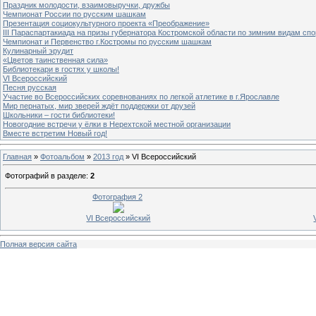
Праздник молодости, взаимовыручки, дружбы
Чемпионат России по русским шашкам
Презентация социокультурного проекта «Преображение»
III Параспартакиада на призы губернатора Костромской области по зимним видам спо
Чемпионат и Первенство г.Костромы по русским шашкам
Кулинарный эрудит
«Цветов таинственная сила»
Библиотекари в гостях у школы!
VI Всероссийский
Песня русская
Участие во Всероссийских соревнованиях по легкой атлетике в г.Ярославле
Мир пернатых, мир зверей ждёт поддержки от друзей
Школьники – гости библиотеки!
Новогодние встречи у ёлки в Нерехтской местной организации
Вместе встретим Новый год!
Главная
»
Фотоальбом
»
2013 год
» VI Всероссийский
Фотографий в разделе
:
2
Фотография 2
VI Всероссийский
Полная версия сайта