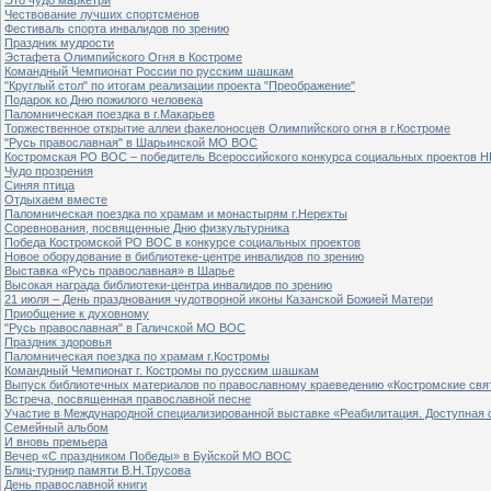
Чествование лучших спортсменов
Фестиваль спорта инвалидов по зрению
Праздник мудрости
Эстафета Олимпийского Огня в Костроме
Командный Чемпионат России по русским шашкам
"Круглый стол" по итогам реализации проекта "Преображение"
Подарок ко Дню пожилого человека
Паломническая поездка в г.Макарьев
Торжественное открытие аллеи факелоносцев Олимпийского огня в г.Костроме
"Русь православная" в Шарьинской МО ВОС
Костромская РО ВОС – победитель Всероссийского конкурса социальных проектов Н
Чудо прозрения
Синяя птица
Отдыхаем вместе
Паломническая поездка по храмам и монастырям г.Нерехты
Соревнования, посвященные Дню физкультурника
Победа Костромской РО ВОС в конкурсе социальных проектов
Новое оборудование в библиотеке-центре инвалидов по зрению
Выставка «Русь православная» в Шарье
Высокая награда библиотеки-центра инвалидов по зрению
21 июля – День празднования чудотворной иконы Казанской Божией Матери
Приобщение к духовному
"Русь православная" в Галичской МО ВОС
Праздник здоровья
Паломническая поездка по храмам г.Костромы
Командный Чемпионат г. Костромы по русским шашкам
Выпуск библиотечных материалов по православному краеведению «Костромские свя
Встреча, посвященная православной песне
Участие в Международной специализированной выставке «Реабилитация. Доступная 
Семейный альбом
И вновь премьера
Вечер «С праздником Победы» в Буйской МО ВОС
Блиц-турнир памяти В.Н.Трусова
День православной книги