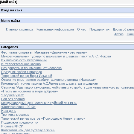
[
Мой сайт
]
Вход на сайт
Меню сайта
Главная страница
Контактная информация
О нас
Предприятия
Доска объявл
Архив
Наш
Categories
Фестиваль спорта в г.Макарьев «Движение - это жизнь»
Межрегиональный турнир по шахматам и шашкам памяти А. С. Чижова
Их возможности безграничны
Интеллектуальное казино
Без доброты и понимания нет человека
Праздник любви к природе
Творческий вечер Веры Ильиной
Открытие спортивного реабилитационного центра «Надежда»
Командный турнир памяти А.С.Чижова по шахматам и шашкам
Семинар "Адаптация сенсорных мобильных устройств для невизуального использова
«Пусть не иссякнет в мире доброта»
"Гордиев узел"
Бои без правил
Международный день слепых в Буйской МО ВОС
«Золотая осень-2013»
Наш день
Тропинка к солнцу
Творческий вечер поэтов «Пою родную Нерехту мою»
Поддержка предприятия
И снова КИСИ
Комсомол нам дал путевку в жизнь
Это чудо маркетри