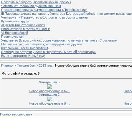
Праздник молодости, взаимовыручки, дружбы
Чемпионат России по русским шашкам
Презентация социокультурного проекта «Преображение»
III Параспартакиада на призы губернатора Костромской области по зимним видам спо
Чемпионат и Первенство г.Костромы по русским шашкам
Кулинарный эрудит
«Цветов таинственная сила»
Библиотекари в гостях у школы!
VI Всероссийский
Песня русская
Участие во Всероссийских соревнованиях по легкой атлетике в г.Ярославле
Мир пернатых, мир зверей ждёт поддержки от друзей
Школьники – гости библиотеки!
Новогодние встречи у ёлки в Нерехтской местной организации
Вместе встретим Новый год!
Главная
»
Фотоальбом
»
2013 год
» Новое оборудование в библиотеке-центре инвалид
Фотографий в разделе
:
5
Фотография 5
Новое оборудование в би...
Новое
Фотография 2
Новое оборудование в би...
Новое
Полная версия сайта