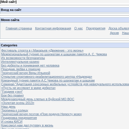
[
Мой сайт
]
Вход на сайт
Меню сайта
Главная страница
Контактная информация
О нас
Предприятия
Доска объявл
Архив
Наш
Categories
Фестиваль спорта в г.Макарьев «Движение - это жизнь»
Межрегиональный турнир по шахматам и шашкам памяти А. С. Чижова
Их возможности безграничны
Интеллектуальное казино
Без доброты и понимания нет человека
Праздник любви к природе
Творческий вечер Веры Ильиной
Открытие спортивного реабилитационного центра «Надежда»
Командный турнир памяти А.С.Чижова по шахматам и шашкам
Семинар "Адаптация сенсорных мобильных устройств для невизуального использова
«Пусть не иссякнет в мире доброта»
"Гордиев узел"
Бои без правил
Международный день слепых в Буйской МО ВОС
«Золотая осень-2013»
Наш день
Тропинка к солнцу
Творческий вечер поэтов «Пою родную Нерехту мою»
Поддержка предприятия
И снова КИСИ
Комсомол нам дал путевку в жизнь
Это чудо маркетри