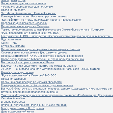
Чествование лучших спортсменов
Фестиваль спорта инвалидов по зрению
Праздник мудрости
Эстафета Олимпийского Огня в Костроме
Командный Чемпионат России по русским шашкам
"Круглый стол" по итогам реализации проекта "Преображение"
Подарок ко Дню пожилого человека
Паломническая поездка в г.Макарьев
Торжественное открытие аллеи факелоносцев Олимпийского огня в г.Костроме
"Русь православная" в Шарьинской МО ВОС
Костромская РО ВОС – победитель Всероссийского конкурса социальных проектов Н
Чудо прозрения
Синяя птица
Отдыхаем вместе
Паломническая поездка по храмам и монастырям г.Нерехты
Соревнования, посвященные Дню физкультурника
Победа Костромской РО ВОС в конкурсе социальных проектов
Новое оборудование в библиотеке-центре инвалидов по зрению
Выставка «Русь православная» в Шарье
Высокая награда библиотеки-центра инвалидов по зрению
21 июля – День празднования чудотворной иконы Казанской Божией Матери
Приобщение к духовному
"Русь православная" в Галичской МО ВОС
Праздник здоровья
Паломническая поездка по храмам г.Костромы
Командный Чемпионат г. Костромы по русским шашкам
Выпуск библиотечных материалов по православному краеведению «Костромские свя
Встреча, посвященная православной песне
Участие в Международной специализированной выставке «Реабилитация. Доступная 
Семейный альбом
И вновь премьера
Вечер «С праздником Победы» в Буйской МО ВОС
Блиц-турнир памяти В.Н.Трусова
День православной книги