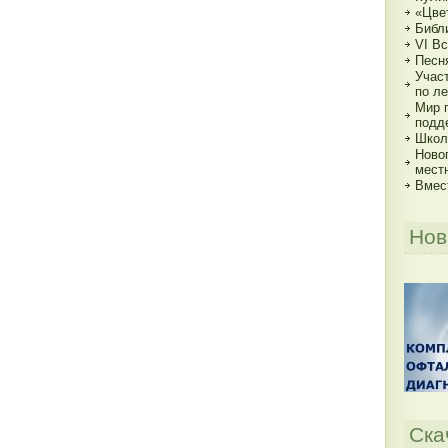
«Цве
Библи
VI В
Песн
Учас
по ле
Мир 
подд
Школь
Ново
мест
Вмес
Нов
Ска