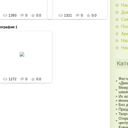
На
До
1393
0
0.0
1321
0
0.0
Си
По
ография 1
Ар
На
На
18.12.2013
Admin
Кат
Фест
1272
0
0.0
«Дви
Межр
шашк
Их в
Интел
Без 
Праз
Твор
Откр
цент
Кома