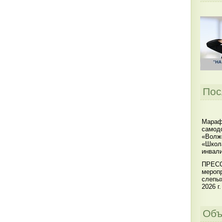
Пос
Мараф
самодо
«Волжс
«Школ
инвал
ПРЕСС
меропр
слепы
2026 г.
Объ