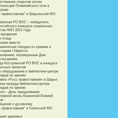
ественное открытие аллеи
лоносцев Олимпийского огня в
троме
ь православная" в Шарьинской МО
ромская РО ВОС – победитель
оссийского конкурса социальных
ктов ННО 2013 года
 прозрения
я птица
хаем вместе
мническая поездка по храмам и
стырям г.Нерехты
внования, посвященные Дню
ультурника
да Костромской РО ВОС в конкурсе
альных проектов
е оборудование в библиотеке-центре
лидов по зрению
авка «Русь православная» в Шарье
кая награда библиотеки-центра
лидов по зрению
юля – День празднования
творной иконы Казанской Божией
ри
бщение к духовному
ь православная" в Галичской МО
дник здоровья