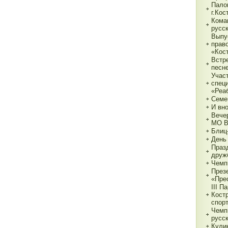
Пало
г.Ко
Кома
русс
Выпу
прав
«Кос
Встр
песн
Учас
спец
«Реа
Семе
И вн
Вече
МО 
Блиц
День
Праз
друж
Чемп
През
«Пре
III П
Кост
спор
Чемп
русс
Кули