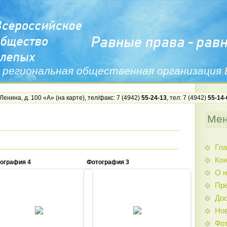
 региональная общественная организация
 Ленина, д. 100 «А» (
на карте
), тел/факс: 7 (4942)
55-24-13
, тел: 7 (4942)
55-14-
Ме
Гла
Ко
ография 4
Фотография 3
О н
Пр
Дос
18.12.2013
18.12.2013
Нов
Admin
Admin
Фо