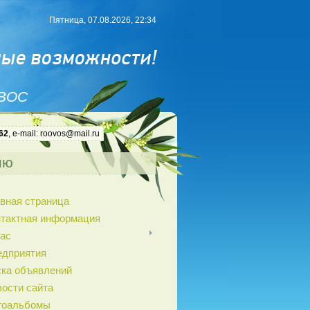
Пятница, 07.08.2026, 22:34
 ВОС
62
, e-mail: roovos@mail.ru
ню
вная страница
нтактная информация
ас
едприятия
ка объявлений
ости сайта
тоальбомы