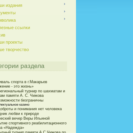
ши издания
кументы
мволика
лезные ссылки
хив
ши проекты
ше творчество
егории раздела
иваль спорта в г.Макарьев
жение - это жизнь»
егиональный турнир по шахматам и
ам памяти А. С. Чижова
озможности безграничны
лектуальное казино
доброты и понимания нет человека
дник любви к природе
ческий вечер Веры Ильиной
ытие спортивного реабилитационного
ра «Надежда»
ндный турнир памяти А.С.Чижова по