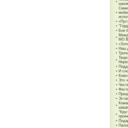
шахм
Семи
моби
испо
«Пуст
"Горд
Бои 
Межд
МО 
«Зол
Наш 
Тропи
Твор
Нере
Подд
И сн
Комс
Это 
Чест
Фест
Праз
Эста
Кома
шашк
"Круг
прое
Пода
Пало