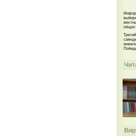
Инфор
выбор
местны
общест
Третий
самоде
инвал
Побед
Чит
Вир