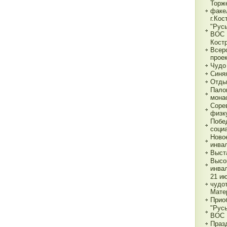
Торж
факе
г.Кос
"Рус
ВОС
Кост
Всер
прое
Чудо
Синя
Отды
Пало
мона
Соре
физк
Побе
соци
Ново
инва
Выст
Высо
инва
21 и
чудо
Мате
Прио
"Рус
ВОС
Праз