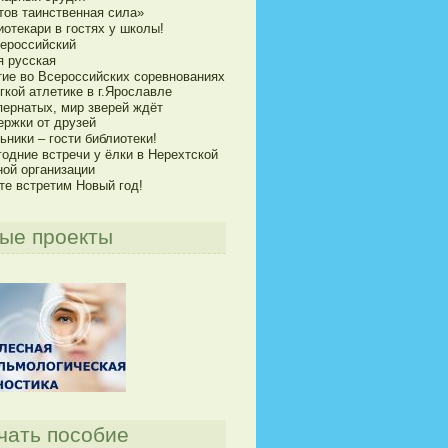
тов таинственная сила»
отекари в гостях у школы!
сероссийский
я русская
тие во Всероссийских соревнованиях
гкой атлетике в г.Ярославле
пернатых, мир зверей ждёт
ержки от друзей
ники – гости библиотеки!
годние встречи у ёлки в Нерехтской
ной организации
те встретим Новый год!
ые проекты
чать пособие