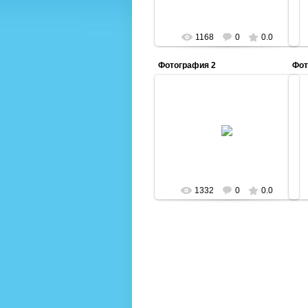
1168
0
0.0
Фотография 2
Фот
18.12.2013
Admin
1332
0
0.0