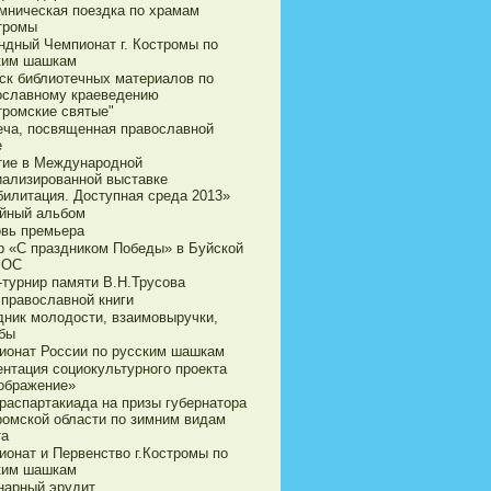
мническая поездка по храмам
стромы
ндный Чемпионат г. Костромы по
ким шашкам
ск библиотечных материалов по
ославному краеведению
тромские святые"
еча, посвященная православной
е
тие в Международной
иализированной выставке
билитация. Доступная среда 2013»
йный альбом
овь премьера
р «С праздником Победы» в Буйской
ВОС
-турнир памяти В.Н.Трусова
 православной книги
дник молодости, взаимовыручки,
бы
ионат России по русским шашкам
ентация социокультурного проекта
ображение»
араспартакиада на призы губернатора
ромской области по зимним видам
та
ионат и Первенство г.Костромы по
ким шашкам
нарный эрудит