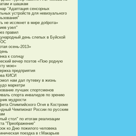
атам и шашкам
нар "Адаптация сенсорных
льных устройств для невизуального
льзования"
ь не иссякнет в мире доброта»
иев узел"
без правил
ународный день слепых в Буйской
ВОС
отая осень-2013»
день
нка к солнцу
ческий вечер поэтов «Пою родную
хту мою»
ержка предприятия
ова КИСИ
омол нам дал путевку в жизнь
чудо маркетри
вование лучших спортсменов
иваль спорта инвалидов по зрению
дник мудрости
фета Олимпийского Огня в Костроме
ндный Чемпионат России по русским
ам
лый стол" по итогам реализации
кта "Преображение"
рок ко Дню пожилого человека
мническая поездка в г.Макарьев