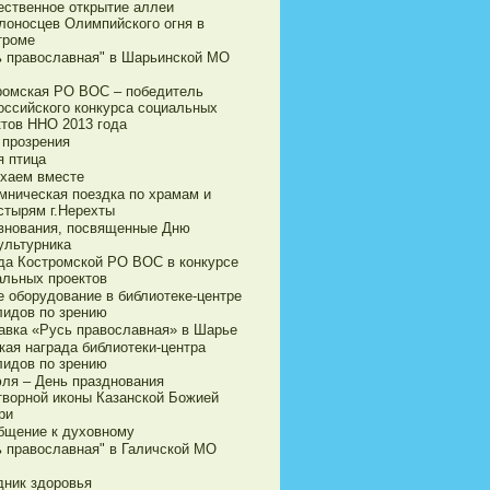
ественное открытие аллеи
лоносцев Олимпийского огня в
троме
ь православная" в Шарьинской МО
ромская РО ВОС – победитель
оссийского конкурса социальных
ктов ННО 2013 года
 прозрения
я птица
хаем вместе
мническая поездка по храмам и
стырям г.Нерехты
внования, посвященные Дню
ультурника
да Костромской РО ВОС в конкурсе
альных проектов
е оборудование в библиотеке-центре
лидов по зрению
авка «Русь православная» в Шарье
кая награда библиотеки-центра
лидов по зрению
юля – День празднования
творной иконы Казанской Божией
ри
бщение к духовному
ь православная" в Галичской МО
дник здоровья