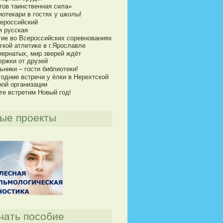
тов таинственная сила»
отекари в гостях у школы!
сероссийский
я русская
тие во Всероссийских соревнованиях
гкой атлетике в г.Ярославле
пернатых, мир зверей ждёт
ержки от друзей
ники – гости библиотеки!
годние встречи у ёлки в Нерехтской
ной организации
те встретим Новый год!
ые проекты
чать пособие