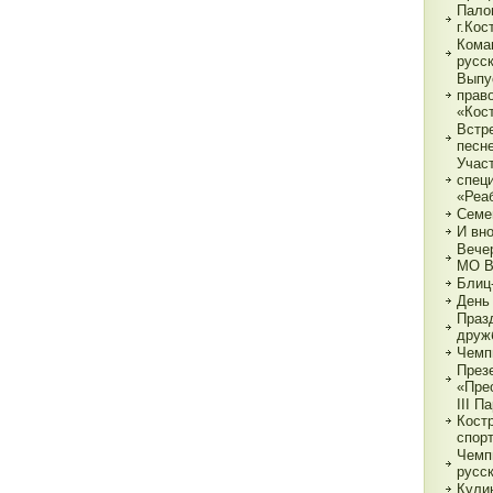
Пало
г.Ко
Кома
русс
Выпу
прав
«Кос
Встр
песн
Учас
спец
«Реа
Семе
И вн
Вече
МО 
Блиц
День
Праз
друж
Чемп
През
«Пре
III П
Кост
спор
Чемп
русс
Кули