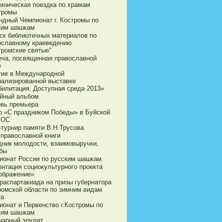
мническая поездка по храмам
стромы
ндный Чемпионат г. Костромы по
ким шашкам
ск библиотечных материалов по
ославному краеведению
тромские святые"
еча, посвященная православной
е
тие в Международной
иализированной выставке
билитация. Доступная среда 2013»
йный альбом
овь премьера
р «С праздником Победы» в Буйской
ВОС
-турнир памяти В.Н.Трусова
 православной книги
дник молодости, взаимовыручки,
бы
ионат России по русским шашкам
ентация социокультурного проекта
ображение»
араспартакиада на призы губернатора
ромской области по зимним видам
та
ионат и Первенство г.Костромы по
ким шашкам
нарный эрудит