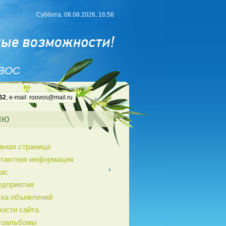
Суббота, 08.08.2026, 16:56
 ВОС
62
, e-mail: roovos@mail.ru
ню
вная страница
нтактная информация
ас
едприятия
ка объявлений
ости сайта
тоальбомы