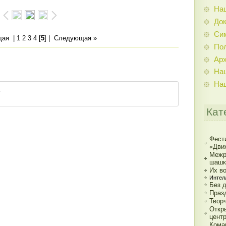
На
До
Си
щая
|
1
2
3
4
[
5
] |
Следующая »
По
Ар
На
На
Кат
Фест
«Дви
Межр
шашк
Их в
Интел
Без 
Праз
Твор
Откр
цент
Кома