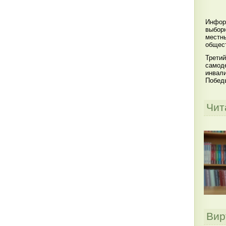
Инфор
выбор
местны
общест
Третий
самоде
инвал
Побед
Чит
Вир