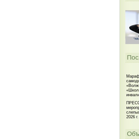
Пос
Мараф
самодо
«Волжс
«Школ
инвал
ПРЕСС
меропр
слепы
2026 г.
Объ