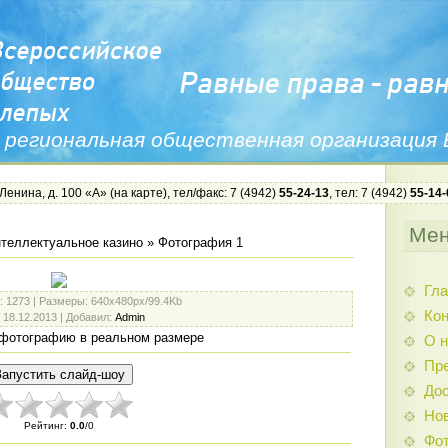
 региональная общественная организация
 Ленина, д. 100 «А» (
на карте
), тел/факс: 7 (4942)
55-24-13
, тел: 7 (4942)
55-14-
Ме
теллектуальное казино
» Фотография 1
Гла
: 1273 |
Размеры
: 640x480px/99.4Kb
Ко
: 18.12.2013 |
Добавил
:
Admin
фотографию в реальном размере
О н
Пр
Дос
Нов
Рейтинг
:
0.0
/
0
Фо