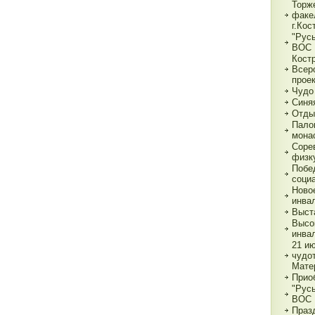
Торж
факе
г.Кос
"Рус
ВОС
Кост
Всер
прое
Чудо
Синя
Отды
Пало
мона
Соре
физк
Побе
соци
Ново
инва
Выст
Высо
инва
21 и
чудо
Мате
Прио
"Рус
ВОС
Праз