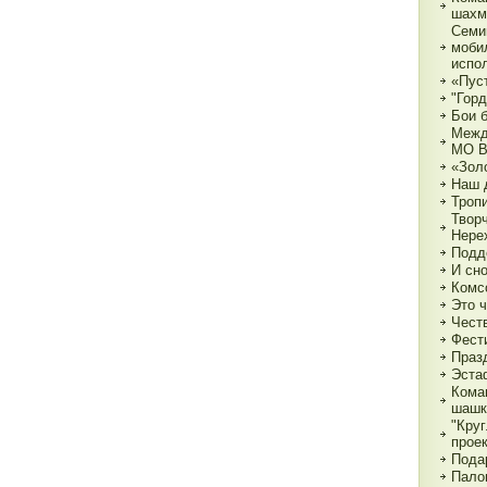
шахм
Семи
моби
испо
«Пуст
"Горд
Бои 
Межд
МО 
«Зол
Наш 
Тропи
Твор
Нере
Подд
И сн
Комс
Это 
Чест
Фест
Праз
Эста
Кома
шашк
"Круг
прое
Пода
Пало