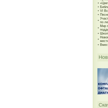
«Цве
Библи
VI В
Песн
Учас
по ле
Мир 
подд
Школь
Ново
мест
Вмес
Нов
Ска