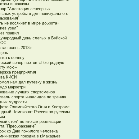
атам и шашкам
нар "Адаптация сенсорных
льных устройств для невизуального
льзования"
ь не иссякнет в мире доброта»
иев узел"
без правил
ународный день слепых в Буйской
ВОС
отая осень-2013»
день
нка к солнцу
ческий вечер поэтов «Пою родную
хту мою»
ержка предприятия
ова КИСИ
омол нам дал путевку в жизнь
чудо маркетри
вование лучших спортсменов
иваль спорта инвалидов по зрению
дник мудрости
фета Олимпийского Огня в Костроме
ндный Чемпионат России по русским
ам
лый стол" по итогам реализации
кта "Преображение"
рок ко Дню пожилого человека
мническая поездка в г.Макарьев