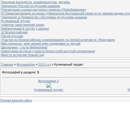
Праздник молодости, взаимовыручки, дружбы
Чемпионат России по русским шашкам
Презентация социокультурного проекта «Преображение»
III Параспартакиада на призы губернатора Костромской области по зимним видам спо
Чемпионат и Первенство г.Костромы по русским шашкам
Кулинарный эрудит
«Цветов таинственная сила»
Библиотекари в гостях у школы!
VI Всероссийский
Песня русская
Участие во Всероссийских соревнованиях по легкой атлетике в г.Ярославле
Мир пернатых, мир зверей ждёт поддержки от друзей
Школьники – гости библиотеки!
Новогодние встречи у ёлки в Нерехтской местной организации
Вместе встретим Новый год!
Главная
»
Фотоальбом
»
2013 год
» Кулинарный эрудит
Фотографий в разделе
:
3
Фотография 3
Кулинарный эрудит
К
Полная версия сайта