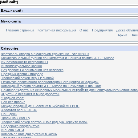
[
Мой сайт
]
Вход на сайт
Меню сайта
Главная страница
Контактная информация
О нас
Предприятия
Доска объявл
Архив
Наш
Categories
Фестиваль спорта в г.Макарьев «Движение - это жизнь»
Межрегиональный турнир по шахматам и шашкам памяти А. С. Чижова
Их возможности безграничны
Интеллектуальное казино
Без доброты и понимания нет человека
Праздник любви к природе
Творческий вечер Веры Ильиной
Открытие спортивного реабилитационного центра «Надежда»
Командный турнир памяти А.С.Чижова по шахматам и шашкам
Семинар "Адаптация сенсорных мобильных устройств для невизуального использова
«Пусть не иссякнет в мире доброта»
"Гордиев узел"
Бои без правил
Международный день слепых в Буйской МО ВОС
«Золотая осень-2013»
Наш день
Тропинка к солнцу
Творческий вечер поэтов «Пою родную Нерехту мою»
Поддержка предприятия
И снова КИСИ
Комсомол нам дал путевку в жизнь
Это чудо маркетри