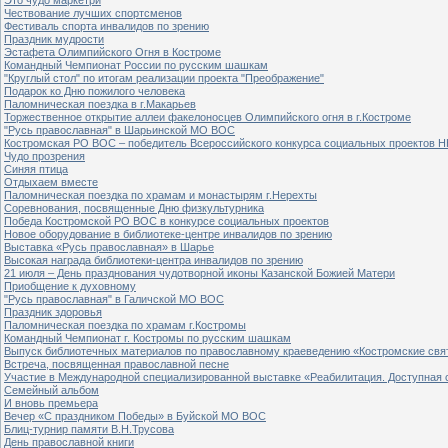
Чествование лучших спортсменов
Фестиваль спорта инвалидов по зрению
Праздник мудрости
Эстафета Олимпийского Огня в Костроме
Командный Чемпионат России по русским шашкам
"Круглый стол" по итогам реализации проекта "Преображение"
Подарок ко Дню пожилого человека
Паломническая поездка в г.Макарьев
Торжественное открытие аллеи факелоносцев Олимпийского огня в г.Костроме
"Русь православная" в Шарьинской МО ВОС
Костромская РО ВОС – победитель Всероссийского конкурса социальных проектов Н
Чудо прозрения
Синяя птица
Отдыхаем вместе
Паломническая поездка по храмам и монастырям г.Нерехты
Соревнования, посвященные Дню физкультурника
Победа Костромской РО ВОС в конкурсе социальных проектов
Новое оборудование в библиотеке-центре инвалидов по зрению
Выставка «Русь православная» в Шарье
Высокая награда библиотеки-центра инвалидов по зрению
21 июля – День празднования чудотворной иконы Казанской Божией Матери
Приобщение к духовному
"Русь православная" в Галичской МО ВОС
Праздник здоровья
Паломническая поездка по храмам г.Костромы
Командный Чемпионат г. Костромы по русским шашкам
Выпуск библиотечных материалов по православному краеведению «Костромские свя
Встреча, посвященная православной песне
Участие в Международной специализированной выставке «Реабилитация. Доступная 
Семейный альбом
И вновь премьера
Вечер «С праздником Победы» в Буйской МО ВОС
Блиц-турнир памяти В.Н.Трусова
День православной книги