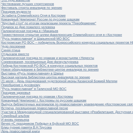
Чествование лучших спортсменов
Фестиваль спорта инвалидов по зрению
Праздник мудрости
Эстафета Олимпийского Огня в Костроме
Командный Чемпионат России по русским шашкам
"Круглый стол" по итогам реализации проекта "Преображение"
Подарок ко Дню пожилого человека
Паломническая поездка в г.Макарьев
Торжественное открытие аллеи факелоносцев Олимпийского огня в г.Костроме
"Русь православная" в Шарьинской МО ВОС
Костромская РО ВОС – победитель Всероссийского конкурса социальных проектов Н
Чудо прозрения
Синяя птица
Отдыхаем вместе
Паломническая поездка по храмам и монастырям г.Нерехты
Соревнования, посвященные Дню физкультурника
Победа Костромской РО ВОС в конкурсе социальных проектов
Новое оборудование в библиотеке-центре инвалидов по зрению
Выставка «Русь православная» в Шарье
Высокая награда библиотеки-центра инвалидов по зрению
21 июля – День празднования чудотворной иконы Казанской Божией Матери
Приобщение к духовному
"Русь православная" в Галичской МО ВОС
Праздник здоровья
Паломническая поездка по храмам г.Костромы
Командный Чемпионат г. Костромы по русским шашкам
Выпуск библиотечных материалов по православному краеведению «Костромские свя
Встреча, посвященная православной песне
Участие в Международной специализированной выставке «Реабилитация. Доступная 
Семейный альбом
И вновь премьера
Вечер «С праздником Победы» в Буйской МО ВОС
Блиц-турнир памяти В.Н.Трусова
День православной книги