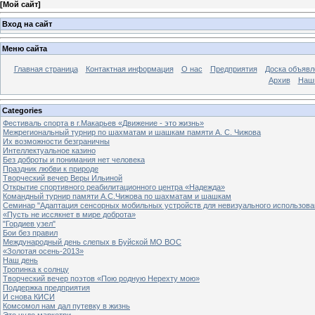
[
Мой сайт
]
Вход на сайт
Меню сайта
Главная страница
Контактная информация
О нас
Предприятия
Доска объявл
Архив
Наш
Categories
Фестиваль спорта в г.Макарьев «Движение - это жизнь»
Межрегиональный турнир по шахматам и шашкам памяти А. С. Чижова
Их возможности безграничны
Интеллектуальное казино
Без доброты и понимания нет человека
Праздник любви к природе
Творческий вечер Веры Ильиной
Открытие спортивного реабилитационного центра «Надежда»
Командный турнир памяти А.С.Чижова по шахматам и шашкам
Семинар "Адаптация сенсорных мобильных устройств для невизуального использова
«Пусть не иссякнет в мире доброта»
"Гордиев узел"
Бои без правил
Международный день слепых в Буйской МО ВОС
«Золотая осень-2013»
Наш день
Тропинка к солнцу
Творческий вечер поэтов «Пою родную Нерехту мою»
Поддержка предприятия
И снова КИСИ
Комсомол нам дал путевку в жизнь
Это чудо маркетри