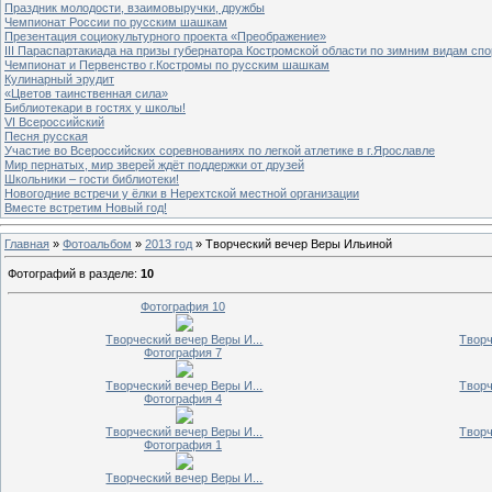
Праздник молодости, взаимовыручки, дружбы
Чемпионат России по русским шашкам
Презентация социокультурного проекта «Преображение»
III Параспартакиада на призы губернатора Костромской области по зимним видам спо
Чемпионат и Первенство г.Костромы по русским шашкам
Кулинарный эрудит
«Цветов таинственная сила»
Библиотекари в гостях у школы!
VI Всероссийский
Песня русская
Участие во Всероссийских соревнованиях по легкой атлетике в г.Ярославле
Мир пернатых, мир зверей ждёт поддержки от друзей
Школьники – гости библиотеки!
Новогодние встречи у ёлки в Нерехтской местной организации
Вместе встретим Новый год!
Главная
»
Фотоальбом
»
2013 год
» Творческий вечер Веры Ильиной
Фотографий в разделе
:
10
Фотография 10
Творческий вечер Веры И...
Творч
Фотография 7
Творческий вечер Веры И...
Творч
Фотография 4
Творческий вечер Веры И...
Творч
Фотография 1
Творческий вечер Веры И...