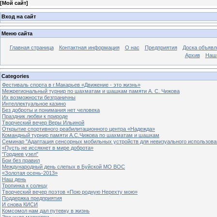
[
Мой сайт
]
Вход на сайт
Меню сайта
Главная страница
Контактная информация
О нас
Предприятия
Доска объявл
Архив
Наш
Categories
Фестиваль спорта в г.Макарьев «Движение - это жизнь»
Межрегиональный турнир по шахматам и шашкам памяти А. С. Чижова
Их возможности безграничны
Интеллектуальное казино
Без доброты и понимания нет человека
Праздник любви к природе
Творческий вечер Веры Ильиной
Открытие спортивного реабилитационного центра «Надежда»
Командный турнир памяти А.С.Чижова по шахматам и шашкам
Семинар "Адаптация сенсорных мобильных устройств для невизуального использова
«Пусть не иссякнет в мире доброта»
"Гордиев узел"
Бои без правил
Международный день слепых в Буйской МО ВОС
«Золотая осень-2013»
Наш день
Тропинка к солнцу
Творческий вечер поэтов «Пою родную Нерехту мою»
Поддержка предприятия
И снова КИСИ
Комсомол нам дал путевку в жизнь
Это чудо маркетри