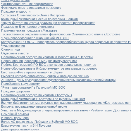
Чествование лучших спортсменов
Фестиваль спорта инвалидов по зрению
Праздник мудрости
Эстафета Олимпийского Огня в Костроме
Командный Чемпионат России по русским шашкам
"Круглый стол" по итогам реализации проекта "Преображение"
Подарок ко Дню пожилого человека
Паломническая поездка в г.Макарьев
Торжественное открытие аллеи факелоносцев Олимпийского огня в г.Костроме
"Русь православная" в Шарьинской МО ВОС
Костромская РО ВОС – победитель Всероссийского конкурса социальных проектов Н
Чудо прозрения
Синяя птица
Отдыхаем вместе
Паломническая поездка по храмам и монастырям г.Нерехты
Соревнования, посвященные Дню физкультурника
Победа Костромской РО ВОС в конкурсе социальных проектов
Новое оборудование в библиотеке-центре инвалидов по зрению
Выставка «Русь православная» в Шарье
Высокая награда библиотеки-центра инвалидов по зрению
21 июля – День празднования чудотворной иконы Казанской Божией Матери
Приобщение к духовному
"Русь православная" в Галичской МО ВОС
Праздник здоровья
Паломническая поездка по храмам г.Костромы
Командный Чемпионат г. Костромы по русским шашкам
Выпуск библиотечных материалов по православному краеведению «Костромские свя
Встреча, посвященная православной песне
Участие в Международной специализированной выставке «Реабилитация. Доступная 
Семейный альбом
И вновь премьера
Вечер «С праздником Победы» в Буйской МО ВОС
Блиц-турнир памяти В.Н.Трусова
День православной книги