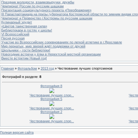
Праздник молодости, взаимовыручки, дружбы
Чемпионат России по русским шашкам
Презентация социокультурного проекта «Преображение»
III Параспартакиада на призы губернатора Костромской области по зимним видам спо
Чемпионат и Первенство г.Костромы по русским шашкам
Кулинарный эрудит
«Цветов таинственная сила»
Библиотекари в гостях у школы!
VI Всероссийский
Песня русская
Участие во Всероссийских соревнованиях по легкой атлетике в г.Ярославле
Мир пернатых, мир зверей ждёт поддержки от друзей
Школьники – гости библиотеки!
Новогодние встречи у ёлки в Нерехтской местной организации
Вместе встретим Новый год!
Главная
»
Фотоальбом
»
2013 год
» Чествование лучших спортсменов
Фотографий в разделе
:
8
Фотография 8
Чествование лучших спор...
Честв
Фотография 5
Чествование лучших спор...
Честв
Фотография 2
Чествование лучших спор...
Честв
Полная версия сайта