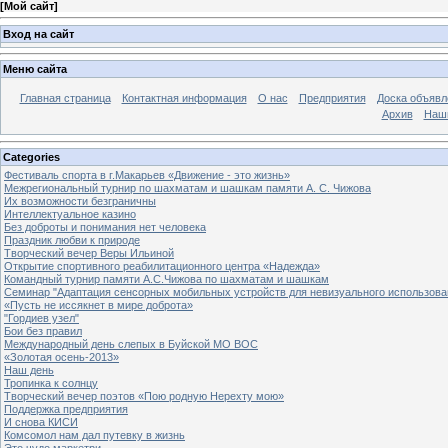
[
Мой сайт
]
Вход на сайт
Меню сайта
Главная страница
Контактная информация
О нас
Предприятия
Доска объявл
Архив
Наш
Categories
Фестиваль спорта в г.Макарьев «Движение - это жизнь»
Межрегиональный турнир по шахматам и шашкам памяти А. С. Чижова
Их возможности безграничны
Интеллектуальное казино
Без доброты и понимания нет человека
Праздник любви к природе
Творческий вечер Веры Ильиной
Открытие спортивного реабилитационного центра «Надежда»
Командный турнир памяти А.С.Чижова по шахматам и шашкам
Семинар "Адаптация сенсорных мобильных устройств для невизуального использова
«Пусть не иссякнет в мире доброта»
"Гордиев узел"
Бои без правил
Международный день слепых в Буйской МО ВОС
«Золотая осень-2013»
Наш день
Тропинка к солнцу
Творческий вечер поэтов «Пою родную Нерехту мою»
Поддержка предприятия
И снова КИСИ
Комсомол нам дал путевку в жизнь
Это чудо маркетри