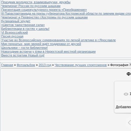
Праздник молодости, взаимовыручки, дружбы
Чемпионат России по русским шашкам
Презентация социокультурного проекта «Преображение»
III Параспартакиада на призы губернатора Костромской области по зимним видам спо
Чемпионат и Первенство г.Костромы по русским шашкам
Кулинарный эрудит
«Цветов таинственная сила»
Библиотекари в гостях у школы!
VI Всероссийский
Песня русская
Участие во Всероссийских соревнованиях по легкой атлетике в г.Ярославле
Мир пернатых, мир зверей ждёт поддержки от друзей
Школьники – гости библиотеки!
Новогодние встречи у ёлки в Нерехтской местной организации
Вместе встретим Новый год!
Главная
»
Фотоальбом
»
2013 год
»
Чествование лучших спортсменов
» Фотография 7
Ф
Добавле
6