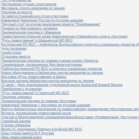
Чествование лучших спортсменов
Фестиваль спорта инвалидов по зрению
Праздник мудрости
Эстафета Олимпийского Огня в Костроме
Командный Чемпионат России по русским шашкам
"Круглый стол" по итогам реализации проекта "Преображение"
Подарок ко Дню пожилого человека
Паломническая поездка в г.Макарьев
Торжественное открытие аллеи факелоносцев Олимпийского огня в г.Костроме
"Русь православная" в Шарьинской МО ВОС
Костромская РО ВОС – победитель Всероссийского конкурса социальных проектов Н
Чудо прозрения
Синяя птица
Отдыхаем вместе
Паломническая поездка по храмам и монастырям г.Нерехты
Соревнования, посвященные Дню физкультурника
Победа Костромской РО ВОС в конкурсе социальных проектов
Новое оборудование в библиотеке-центре инвалидов по зрению
Выставка «Русь православная» в Шарье
Высокая награда библиотеки-центра инвалидов по зрению
21 июля – День празднования чудотворной иконы Казанской Божией Матери
Приобщение к духовному
"Русь православная" в Галичской МО ВОС
Праздник здоровья
Паломническая поездка по храмам г.Костромы
Командный Чемпионат г. Костромы по русским шашкам
Выпуск библиотечных материалов по православному краеведению «Костромские свя
Встреча, посвященная православной песне
Участие в Международной специализированной выставке «Реабилитация. Доступная 
Семейный альбом
И вновь премьера
Вечер «С праздником Победы» в Буйской МО ВОС
Блиц-турнир памяти В.Н.Трусова
День православной книги