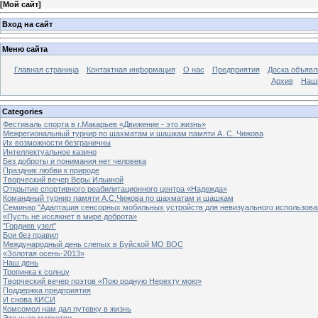
[
Мой сайт
]
Вход на сайт
Меню сайта
Главная страница
Контактная информация
О нас
Предприятия
Доска объявл
Архив
Наш
Categories
Фестиваль спорта в г.Макарьев «Движение - это жизнь»
Межрегиональный турнир по шахматам и шашкам памяти А. С. Чижова
Их возможности безграничны
Интеллектуальное казино
Без доброты и понимания нет человека
Праздник любви к природе
Творческий вечер Веры Ильиной
Открытие спортивного реабилитационного центра «Надежда»
Командный турнир памяти А.С.Чижова по шахматам и шашкам
Семинар "Адаптация сенсорных мобильных устройств для невизуального использова
«Пусть не иссякнет в мире доброта»
"Гордиев узел"
Бои без правил
Международный день слепых в Буйской МО ВОС
«Золотая осень-2013»
Наш день
Тропинка к солнцу
Творческий вечер поэтов «Пою родную Нерехту мою»
Поддержка предприятия
И снова КИСИ
Комсомол нам дал путевку в жизнь
Это чудо маркетри