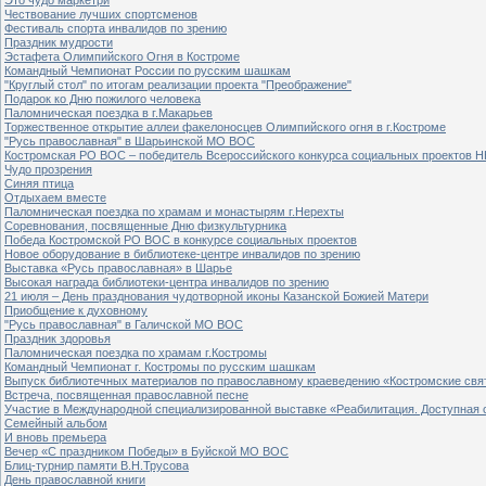
Чествование лучших спортсменов
Фестиваль спорта инвалидов по зрению
Праздник мудрости
Эстафета Олимпийского Огня в Костроме
Командный Чемпионат России по русским шашкам
"Круглый стол" по итогам реализации проекта "Преображение"
Подарок ко Дню пожилого человека
Паломническая поездка в г.Макарьев
Торжественное открытие аллеи факелоносцев Олимпийского огня в г.Костроме
"Русь православная" в Шарьинской МО ВОС
Костромская РО ВОС – победитель Всероссийского конкурса социальных проектов Н
Чудо прозрения
Синяя птица
Отдыхаем вместе
Паломническая поездка по храмам и монастырям г.Нерехты
Соревнования, посвященные Дню физкультурника
Победа Костромской РО ВОС в конкурсе социальных проектов
Новое оборудование в библиотеке-центре инвалидов по зрению
Выставка «Русь православная» в Шарье
Высокая награда библиотеки-центра инвалидов по зрению
21 июля – День празднования чудотворной иконы Казанской Божией Матери
Приобщение к духовному
"Русь православная" в Галичской МО ВОС
Праздник здоровья
Паломническая поездка по храмам г.Костромы
Командный Чемпионат г. Костромы по русским шашкам
Выпуск библиотечных материалов по православному краеведению «Костромские свя
Встреча, посвященная православной песне
Участие в Международной специализированной выставке «Реабилитация. Доступная 
Семейный альбом
И вновь премьера
Вечер «С праздником Победы» в Буйской МО ВОС
Блиц-турнир памяти В.Н.Трусова
День православной книги