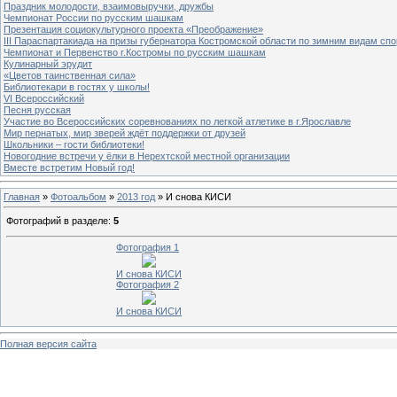
Праздник молодости, взаимовыручки, дружбы
Чемпионат России по русским шашкам
Презентация социокультурного проекта «Преображение»
III Параспартакиада на призы губернатора Костромской области по зимним видам спо
Чемпионат и Первенство г.Костромы по русским шашкам
Кулинарный эрудит
«Цветов таинственная сила»
Библиотекари в гостях у школы!
VI Всероссийский
Песня русская
Участие во Всероссийских соревнованиях по легкой атлетике в г.Ярославле
Мир пернатых, мир зверей ждёт поддержки от друзей
Школьники – гости библиотеки!
Новогодние встречи у ёлки в Нерехтской местной организации
Вместе встретим Новый год!
Главная
»
Фотоальбом
»
2013 год
» И снова КИСИ
Фотографий в разделе
:
5
Фотография 1
И снова КИСИ
Фотография 2
И снова КИСИ
Полная версия сайта