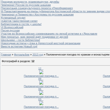
Праздник молодости, взаимовыручки, дружбы
Чемпионат России по русским шашкам
Презентация социокультурного проекта «Преображение»
III Параспартакиада на призы губернатора Костромской области по зимним видам спо
Чемпионат и Первенство г.Костромы по русским шашкам
Кулинарный эрудит
«Цветов таинственная сила»
Библиотекари в гостях у школы!
VI Всероссийский
Песня русская
Участие во Всероссийских соревнованиях по легкой атлетике в г.Ярославле
Мир пернатых, мир зверей ждёт поддержки от друзей
Школьники – гости библиотеки!
Новогодние встречи у ёлки в Нерехтской местной организации
Вместе встретим Новый год!
Главная
»
Фотоальбом
»
2013 год
» Паломническая поездка по храмам и монастырям 
Фотографий в разделе
:
12
12_
Паломническая поездка п...
Палом
09_
Паломническая поездка п...
Палом
06_
Паломническая поездка п...
Палом
03_
Паломническая поездка п...
Палом