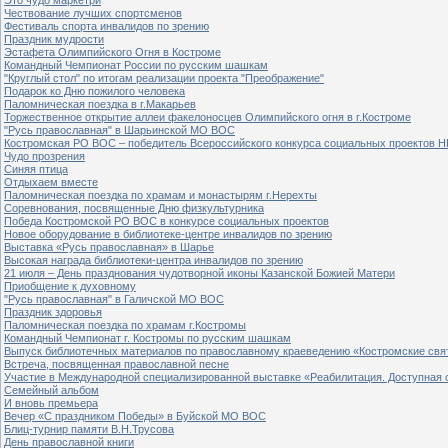
Чествование лучших спортсменов
Фестиваль спорта инвалидов по зрению
Праздник мудрости
Эстафета Олимпийского Огня в Костроме
Командный Чемпионат России по русским шашкам
"Круглый стол" по итогам реализации проекта "Преображение"
Подарок ко Дню пожилого человека
Паломническая поездка в г.Макарьев
Торжественное открытие аллеи факелоносцев Олимпийского огня в г.Костроме
"Русь православная" в Шарьинской МО ВОС
Костромская РО ВОС – победитель Всероссийского конкурса социальных проектов Н
Чудо прозрения
Синяя птица
Отдыхаем вместе
Паломническая поездка по храмам и монастырям г.Нерехты
Соревнования, посвященные Дню физкультурника
Победа Костромской РО ВОС в конкурсе социальных проектов
Новое оборудование в библиотеке-центре инвалидов по зрению
Выставка «Русь православная» в Шарье
Высокая награда библиотеки-центра инвалидов по зрению
21 июля – День празднования чудотворной иконы Казанской Божией Матери
Приобщение к духовному
"Русь православная" в Галичской МО ВОС
Праздник здоровья
Паломническая поездка по храмам г.Костромы
Командный Чемпионат г. Костромы по русским шашкам
Выпуск библиотечных материалов по православному краеведению «Костромские свя
Встреча, посвященная православной песне
Участие в Международной специализированной выставке «Реабилитация. Доступная 
Семейный альбом
И вновь премьера
Вечер «С праздником Победы» в Буйской МО ВОС
Блиц-турнир памяти В.Н.Трусова
День православной книги