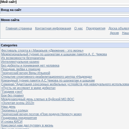
[
Мой сайт
]
Вход на сайт
Меню сайта
Главная страница
Контактная информация
О нас
Предприятия
Доска объявл
Архив
Наш
Categories
Фестиваль спорта в г.Макарьев «Движение - это жизнь»
Межрегиональный турнир по шахматам и шашкам памяти А. С. Чижова
Их возможности безграничны
Интеллектуальное казино
Без доброты и понимания нет человека
Праздник любви к природе
Творческий вечер Веры Ильиной
Открытие спортивного реабилитационного центра «Надежда»
Командный турнир памяти А.С.Чижова по шахматам и шашкам
Семинар "Адаптация сенсорных мобильных устройств для невизуального использова
«Пусть не иссякнет в мире доброта»
"Гордиев узел"
Бои без правил
Международный день слепых в Буйской МО ВОС
«Золотая осень-2013»
Наш день
Тропинка к солнцу
Творческий вечер поэтов «Пою родную Нерехту мою»
Поддержка предприятия
И снова КИСИ
Комсомол нам дал путевку в жизнь
Это чудо маркетри