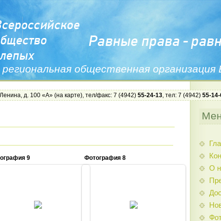
 региональная общественная организация
 Ленина, д. 100 «А» (
на карте
), тел/факс: 7 (4942)
55-24-13
, тел: 7 (4942)
55-14-
Ме
Гла
Ко
ография 9
Фотография 8
О н
Пр
Дос
06.03.2013
06.03.2013
Нов
Admin
Admin
Фо