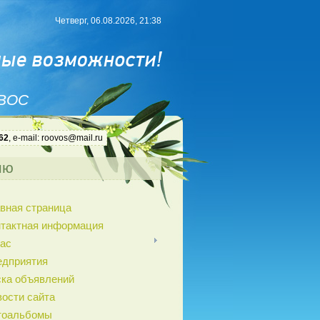
Четверг, 06.08.2026, 21:38
 ВОС
62
, e-mail: roovos@mail.ru
ню
вная страница
нтактная информация
ас
едприятия
ка объявлений
ости сайта
тоальбомы