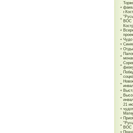
Торж
факе
г.Кос
"Рус
ВОС
Кост
Всер
прое
Чудо
Синя
Отды
Пало
мона
Соре
физк
Побе
соци
Ново
инва
Выст
Высо
инва
21 и
чудо
Мате
Прио
"Рус
ВОС
Праз