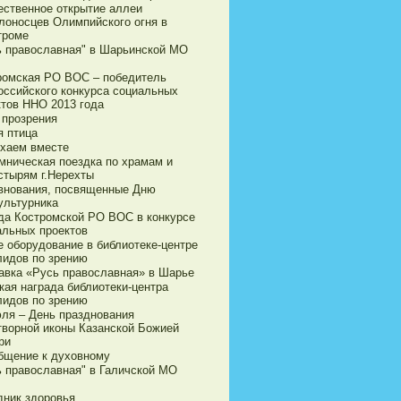
ественное открытие аллеи
лоносцев Олимпийского огня в
троме
ь православная" в Шарьинской МО
ромская РО ВОС – победитель
оссийского конкурса социальных
ктов ННО 2013 года
 прозрения
я птица
хаем вместе
мническая поездка по храмам и
стырям г.Нерехты
внования, посвященные Дню
ультурника
да Костромской РО ВОС в конкурсе
альных проектов
е оборудование в библиотеке-центре
лидов по зрению
авка «Русь православная» в Шарье
кая награда библиотеки-центра
лидов по зрению
юля – День празднования
творной иконы Казанской Божией
ри
бщение к духовному
ь православная" в Галичской МО
дник здоровья