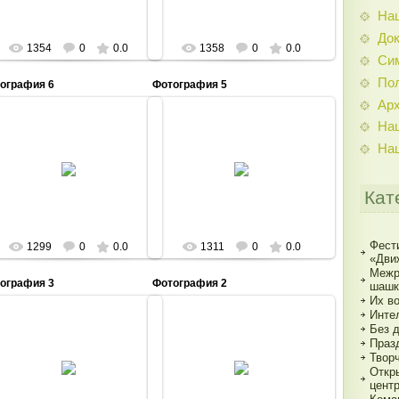
На
До
1354
0
0.0
1358
0
0.0
Си
По
ография 6
Фотография 5
Ар
На
На
06.03.2013
06.03.2013
Admin
Admin
Кат
Фест
1299
0
0.0
1311
0
0.0
«Дви
Межр
ография 3
Фотография 2
шашк
Их в
Инте
Без 
Праз
06.03.2013
06.03.2013
Твор
Откр
Admin
Admin
цент