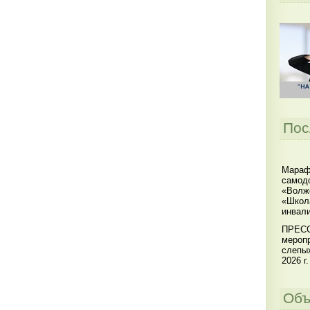
Пос
Мараф
самодо
«Волжс
«Школ
инвал
ПРЕСС
меропр
слепы
2026 г.
Объ