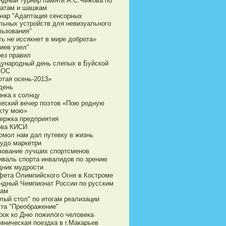
ндный турнир памяти А.С.Чижова по
атам и шашкам
нар "Адаптация сенсорных
льных устройств для невизуального
льзования"
ь не иссякнет в мире доброта»
иев узел"
без правил
ународный день слепых в Буйской
ВОС
отая осень-2013»
день
нка к солнцу
ческий вечер поэтов «Пою родную
хту мою»
ержка предприятия
ова КИСИ
омол нам дал путевку в жизнь
чудо маркетри
вование лучших спортсменов
иваль спорта инвалидов по зрению
дник мудрости
фета Олимпийского Огня в Костроме
ндный Чемпионат России по русским
ам
лый стол" по итогам реализации
кта "Преображение"
рок ко Дню пожилого человека
мническая поездка в г.Макарьев