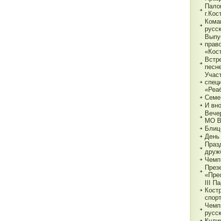
Пало
г.Ко
Кома
русс
Выпу
прав
«Кос
Встр
песн
Учас
спец
«Реа
Семе
И вн
Вече
МО 
Блиц
День
Праз
друж
Чемп
През
«Пре
III П
Кост
спор
Чемп
русс
Кули