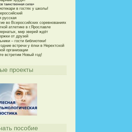
ов таинственная сила»
отекари в гостях у школы!
сероссийский
я русская
тие во Всероссийских соревнованиях
гкой атлетике в г.Ярославле
пернатых, мир зверей ждёт
ержки от друзей
ники – гости библиотеки!
годние встречи у ёлки в Нерехтской
ной организации
те встретим Новый год!
ые проекты
чать пособие