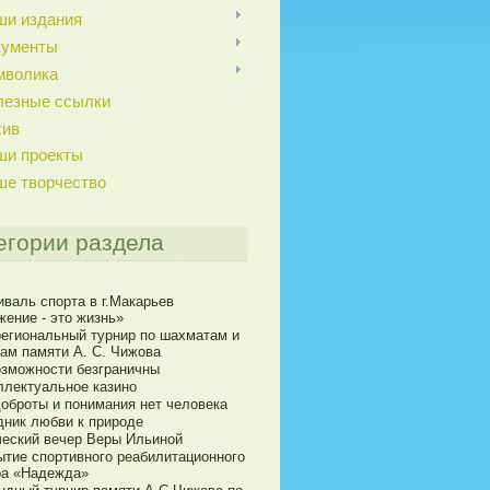
ши издания
кументы
мволика
лезные ссылки
хив
ши проекты
ше творчество
егории раздела
иваль спорта в г.Макарьев
жение - это жизнь»
егиональный турнир по шахматам и
ам памяти А. С. Чижова
озможности безграничны
ллектуальное казино
доброты и понимания нет человека
дник любви к природе
ческий вечер Веры Ильиной
ытие спортивного реабилитационного
ра «Надежда»