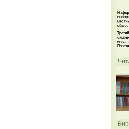
Инфор
выбор
местны
общест
Третий
самоде
инвал
Побед
Чит
Вир