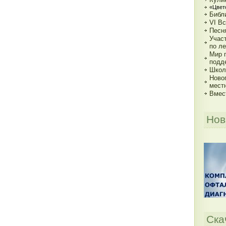
«Цвет
Библи
VI В
Песн
Учас
по ле
Мир 
подд
Школь
Ново
мест
Вмес
Нов
Ска