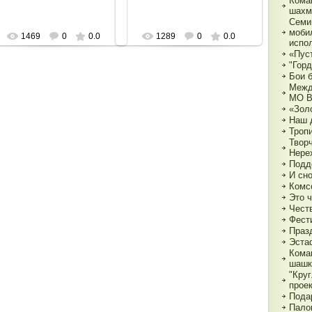
Кома
шахм
Семи
моби
1469
0
0.0
1289
0
0.0
испо
«Пуст
"Горд
Бои 
Межд
МО 
«Зол
Наш 
Тропи
Твор
Нере
Подд
И сн
Комс
Это 
Чест
Фест
Праз
Эста
Кома
шашк
"Круг
прое
Пода
Пало