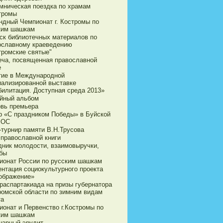
мническая поездка по храмам
стромы
ндный Чемпионат г. Костромы по
ким шашкам
ск библиотечных материалов по
ославному краеведению
тромские святые"
еча, посвященная православной
е
тие в Международной
иализированной выставке
билитация. Доступная среда 2013»
йный альбом
овь премьера
р «С праздником Победы» в Буйской
ВОС
-турнир памяти В.Н.Трусова
 православной книги
дник молодости, взаимовыручки,
бы
ионат России по русским шашкам
ентация социокультурного проекта
ображение»
араспартакиада на призы губернатора
ромской области по зимним видам
та
ионат и Первенство г.Костромы по
ким шашкам
нарный эрудит