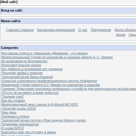
[
Мой сайт
]
Вход на сайт
Меню сайта
Главная страница
Контактная информация
О нас
Предприятия
Доска объявл
Архив
Наш
Categories
Фестиваль спорта в г.Макарьев «Движение - это жизнь»
Межрегиональный турнир по шахматам и шашкам памяти А. С. Чижова
Их возможности безграничны
Интеллектуальное казино
Без доброты и понимания нет человека
Праздник любви к природе
Творческий вечер Веры Ильиной
Открытие спортивного реабилитационного центра «Надежда»
Командный турнир памяти А.С.Чижова по шахматам и шашкам
Семинар "Адаптация сенсорных мобильных устройств для невизуального использова
«Пусть не иссякнет в мире доброта»
"Гордиев узел"
Бои без правил
Международный день слепых в Буйской МО ВОС
«Золотая осень-2013»
Наш день
Тропинка к солнцу
Творческий вечер поэтов «Пою родную Нерехту мою»
Поддержка предприятия
И снова КИСИ
Комсомол нам дал путевку в жизнь
Это чудо маркетри