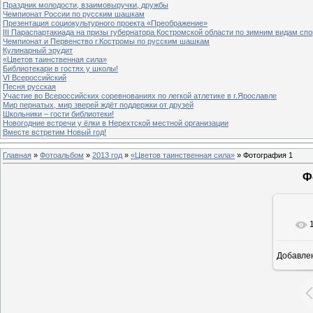
Праздник молодости, взаимовыручки, дружбы
Чемпионат России по русским шашкам
Презентация социокультурного проекта «Преображение»
III Параспартакиада на призы губернатора Костромской области по зимним видам спо
Чемпионат и Первенство г.Костромы по русским шашкам
Кулинарный эрудит
«Цветов таинственная сила»
Библиотекари в гостях у школы!
VI Всероссийский
Песня русская
Участие во Всероссийских соревнованиях по легкой атлетике в г.Ярославле
Мир пернатых, мир зверей ждёт поддержки от друзей
Школьники – гости библиотеки!
Новогодние встречи у ёлки в Нерехтской местной организации
Вместе встретим Новый год!
Главная
»
Фотоальбом
»
2013 год
»
«Цветов таинственная сила»
» Фотография 1
Ф
Добавле
8