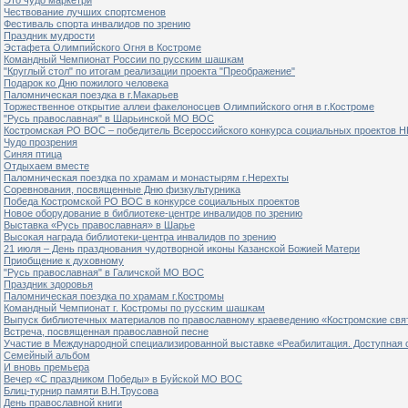
Чествование лучших спортсменов
Фестиваль спорта инвалидов по зрению
Праздник мудрости
Эстафета Олимпийского Огня в Костроме
Командный Чемпионат России по русским шашкам
"Круглый стол" по итогам реализации проекта "Преображение"
Подарок ко Дню пожилого человека
Паломническая поездка в г.Макарьев
Торжественное открытие аллеи факелоносцев Олимпийского огня в г.Костроме
"Русь православная" в Шарьинской МО ВОС
Костромская РО ВОС – победитель Всероссийского конкурса социальных проектов Н
Чудо прозрения
Синяя птица
Отдыхаем вместе
Паломническая поездка по храмам и монастырям г.Нерехты
Соревнования, посвященные Дню физкультурника
Победа Костромской РО ВОС в конкурсе социальных проектов
Новое оборудование в библиотеке-центре инвалидов по зрению
Выставка «Русь православная» в Шарье
Высокая награда библиотеки-центра инвалидов по зрению
21 июля – День празднования чудотворной иконы Казанской Божией Матери
Приобщение к духовному
"Русь православная" в Галичской МО ВОС
Праздник здоровья
Паломническая поездка по храмам г.Костромы
Командный Чемпионат г. Костромы по русским шашкам
Выпуск библиотечных материалов по православному краеведению «Костромские свя
Встреча, посвященная православной песне
Участие в Международной специализированной выставке «Реабилитация. Доступная 
Семейный альбом
И вновь премьера
Вечер «С праздником Победы» в Буйской МО ВОС
Блиц-турнир памяти В.Н.Трусова
День православной книги