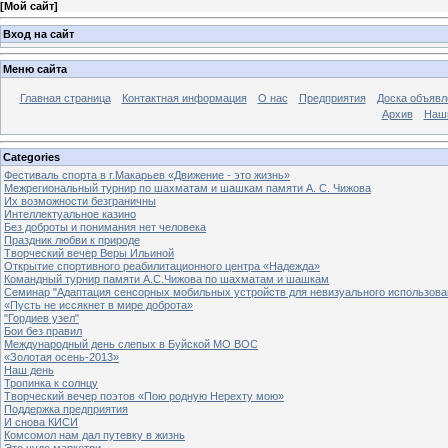
[
Мой сайт
]
Вход на сайт
Меню сайта
Главная страница
Контактная информация
О нас
Предприятия
Доска объявл
Архив
Наш
Categories
Фестиваль спорта в г.Макарьев «Движение - это жизнь»
Межрегиональный турнир по шахматам и шашкам памяти А. С. Чижова
Их возможности безграничны
Интеллектуальное казино
Без доброты и понимания нет человека
Праздник любви к природе
Творческий вечер Веры Ильиной
Открытие спортивного реабилитационного центра «Надежда»
Командный турнир памяти А.С.Чижова по шахматам и шашкам
Семинар "Адаптация сенсорных мобильных устройств для невизуального использова
«Пусть не иссякнет в мире доброта»
"Гордиев узел"
Бои без правил
Международный день слепых в Буйской МО ВОС
«Золотая осень-2013»
Наш день
Тропинка к солнцу
Творческий вечер поэтов «Пою родную Нерехту мою»
Поддержка предприятия
И снова КИСИ
Комсомол нам дал путевку в жизнь
Это чудо маркетри