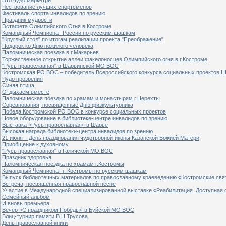
Чествование лучших спортсменов
Фестиваль спорта инвалидов по зрению
Праздник мудрости
Эстафета Олимпийского Огня в Костроме
Командный Чемпионат России по русским шашкам
"Круглый стол" по итогам реализации проекта "Преображение"
Подарок ко Дню пожилого человека
Паломническая поездка в г.Макарьев
Торжественное открытие аллеи факелоносцев Олимпийского огня в г.Костроме
"Русь православная" в Шарьинской МО ВОС
Костромская РО ВОС – победитель Всероссийского конкурса социальных проектов Н
Чудо прозрения
Синяя птица
Отдыхаем вместе
Паломническая поездка по храмам и монастырям г.Нерехты
Соревнования, посвященные Дню физкультурника
Победа Костромской РО ВОС в конкурсе социальных проектов
Новое оборудование в библиотеке-центре инвалидов по зрению
Выставка «Русь православная» в Шарье
Высокая награда библиотеки-центра инвалидов по зрению
21 июля – День празднования чудотворной иконы Казанской Божией Матери
Приобщение к духовному
"Русь православная" в Галичской МО ВОС
Праздник здоровья
Паломническая поездка по храмам г.Костромы
Командный Чемпионат г. Костромы по русским шашкам
Выпуск библиотечных материалов по православному краеведению «Костромские свя
Встреча, посвященная православной песне
Участие в Международной специализированной выставке «Реабилитация. Доступная 
Семейный альбом
И вновь премьера
Вечер «С праздником Победы» в Буйской МО ВОС
Блиц-турнир памяти В.Н.Трусова
День православной книги