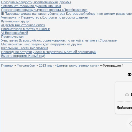
Праздник молодости, взаимовыручки, дружбы
Чемпионат России по русским шашкам
Презентация социокультурного проекта «Преображение»
III Параспартакиада на призы губернатора Костромской области по зимним видам спо
Чемпионат и Первенство г.Костромы по русским шашкам
Кулинарный эрудит
«Цветов таинственная сила»
Библиотекари в гостях у школы!
VI Всероссийский
Песня русская
Участие во Всероссийских соревнованиях по легкой атлетике в г.Ярославле
Мир пернатых, мир зверей ждёт поддержки от друзей
Школьники – гости библиотеки!
Новогодние встречи у ёлки в Нерехтской местной организации
Вместе встретим Новый год!
Главная
»
Фотоальбом
»
2013 год
»
«Цветов таинственная сила»
» Фотография 4
Ф
Добавле
8