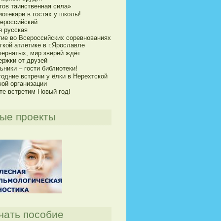
тов таинственная сила»
отекари в гостях у школы!
сероссийский
я русская
тие во Всероссийских соревнованиях
гкой атлетике в г.Ярославле
пернатых, мир зверей ждёт
ержки от друзей
ники – гости библиотеки!
годние встречи у ёлки в Нерехтской
ной организации
те встретим Новый год!
ые проекты
чать пособие