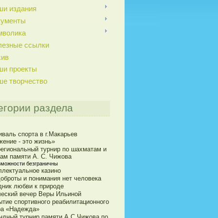
ши издания
кументы
мволика
лезные ссылки
хив
ши проекты
ше творчество
егории раздела
иваль спорта в г.Макарьев
жение - это жизнь»
егиональный турнир по шахматам и
ам памяти А. С. Чижова
зможности безграничны
ллектуальное казино
доброты и понимания нет человека
дник любви к природе
ческий вечер Веры Ильиной
ытие спортивного реабилитационного
ра «Надежда»
ндный турнир памяти А.С.Чижова по