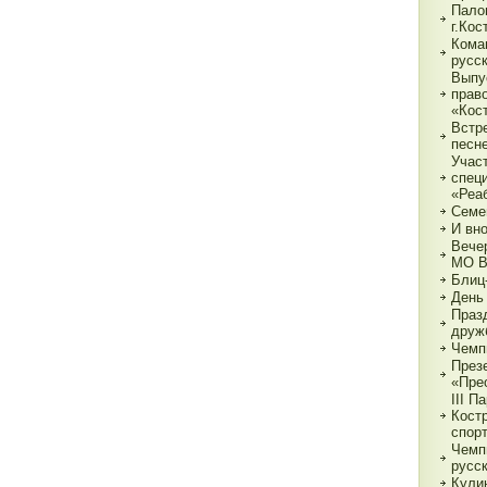
Пало
г.Ко
Кома
русс
Выпу
прав
«Кос
Встр
песн
Учас
спец
«Реа
Семе
И вн
Вече
МО 
Блиц
День
Праз
друж
Чемп
През
«Пре
III П
Кост
спор
Чемп
русс
Кули