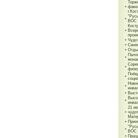
Торж
факе
г.Кос
"Рус
ВОС
Кост
Всер
прое
Чудо
Синя
Отды
Пало
мона
Соре
физк
Побе
соци
Ново
инва
Выст
Высо
инва
21 и
чудо
Мате
Прио
"Рус
ВОС
Праз