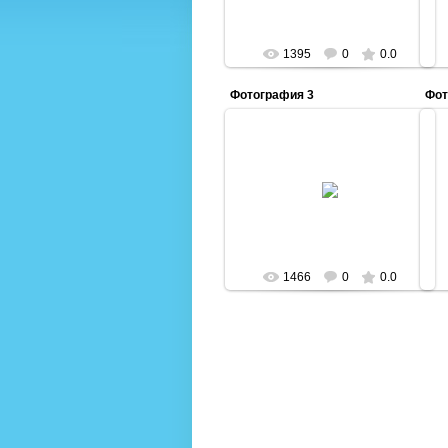
1395
0
0.0
Фотография 3
Фот
18.12.2013
Admin
1466
0
0.0