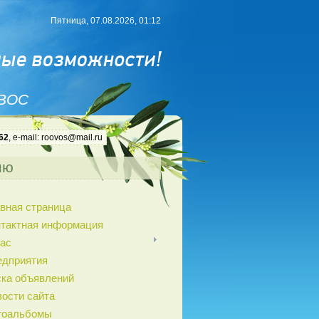
Пятница, 07.08.2026, 01:12
 ВОС
62
, e-mail: roovos@mail.ru
ню
вная страница
нтактная информация
ас
едприятия
ка объявлений
ости сайта
тоальбомы