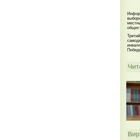
Инфор
выбор
местны
общест
Третий
самоде
инвал
Побед
Чит
Вир