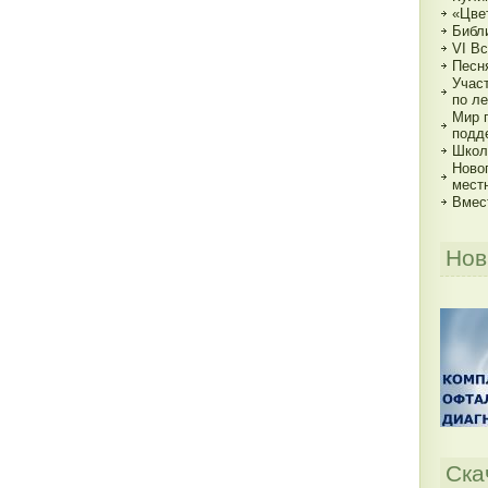
«Цве
Библи
VI В
Песн
Учас
по ле
Мир 
подд
Школь
Ново
мест
Вмес
Нов
Ска