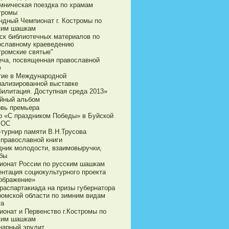
мническая поездка по храмам
стромы
ндный Чемпионат г. Костромы по
ким шашкам
ск библиотечных материалов по
ославному краеведению
тромские святые"
еча, посвященная православной
е
тие в Международной
иализированной выставке
билитация. Доступная среда 2013»
йный альбом
овь премьера
р «С праздником Победы» в Буйской
ВОС
-турнир памяти В.Н.Трусова
 православной книги
дник молодости, взаимовыручки,
бы
ионат России по русским шашкам
ентация социокультурного проекта
ображение»
араспартакиада на призы губернатора
ромской области по зимним видам
та
ионат и Первенство г.Костромы по
ким шашкам
нарный эрудит