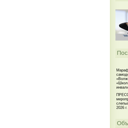
Пос
Мараф
самодо
«Волжс
«Школ
инвал
ПРЕСС
меропр
слепы
2026 г.
Объ