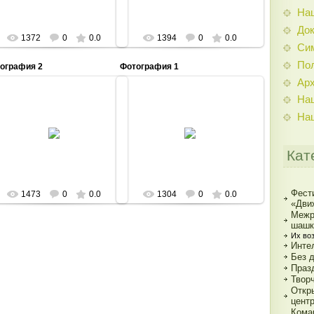
На
До
1372
0
0.0
1394
0
0.0
Си
По
ография 2
Фотография 1
Ар
На
На
18.12.2013
18.12.2013
Admin
Admin
Кат
Фест
1473
0
0.0
1304
0
0.0
«Дви
Межр
шашк
Их во
Инте
Без 
Праз
Твор
Откр
цент
Кома