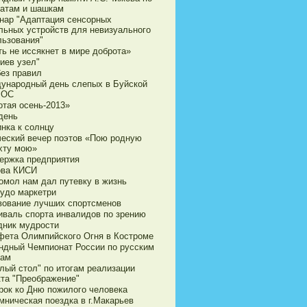
атам и шашкам
нар "Адаптация сенсорных
льных устройств для невизуального
льзования"
ь не иссякнет в мире доброта»
иев узел"
без правил
ународный день слепых в Буйской
ВОС
отая осень-2013»
день
нка к солнцу
ческий вечер поэтов «Пою родную
хту мою»
ержка предприятия
ова КИСИ
омол нам дал путевку в жизнь
чудо маркетри
вование лучших спортсменов
иваль спорта инвалидов по зрению
дник мудрости
фета Олимпийского Огня в Костроме
ндный Чемпионат России по русским
ам
лый стол" по итогам реализации
кта "Преображение"
рок ко Дню пожилого человека
мническая поездка в г.Макарьев