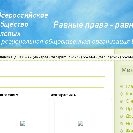
 региональная общественная организация
 Ленина, д. 100 «А» (
на карте
), тел/факс: 7 (4942)
55-24-13
, тел: 7 (4942)
55-14-
Ме
Гла
Ко
ография 5
Фотография 4
О н
Пр
Дос
18.12.2013
18.12.2013
Нов
Admin
Admin
Фо