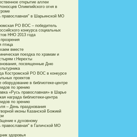
ественное открытие аллеи
лоносцев Олимпийского огня в
троме
ь православная" в Шарьинской МО
ромская РО ВОС – победитель
оссийского конкурса социальных
ктов ННО 2013 года
 прозрения
я птица
хаем вместе
мническая поездка по храмам и
стырям г.Нерехты
внования, посвященные Дню
ультурника
да Костромской РО ВОС в конкурсе
альных проектов
е оборудование в библиотеке-центре
лидов по зрению
авка «Русь православная» в Шарье
кая награда библиотеки-центра
лидов по зрению
юля – День празднования
творной иконы Казанской Божией
ри
бщение к духовному
ь православная" в Галичской МО
дник здоровья