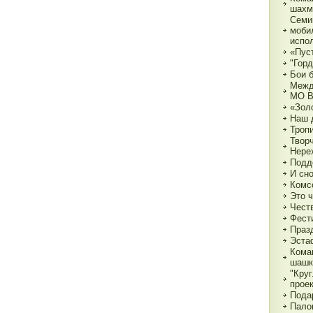
шахм
Семи
моби
испо
«Пуст
"Горд
Бои 
Межд
МО 
«Зол
Наш 
Тропи
Твор
Нере
Подд
И сн
Комс
Это 
Чест
Фест
Праз
Эста
Кома
шашк
"Круг
прое
Пода
Пало