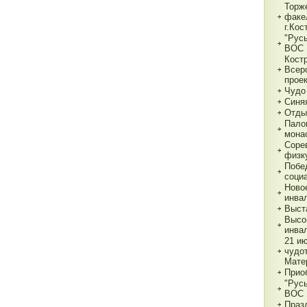
Торж
факе
г.Кос
"Рус
ВОС
Кост
Всер
прое
Чудо
Синя
Отды
Пало
мона
Соре
физк
Побе
соци
Ново
инва
Выст
Высо
инва
21 и
чудо
Мате
Прио
"Рус
ВОС
Праз