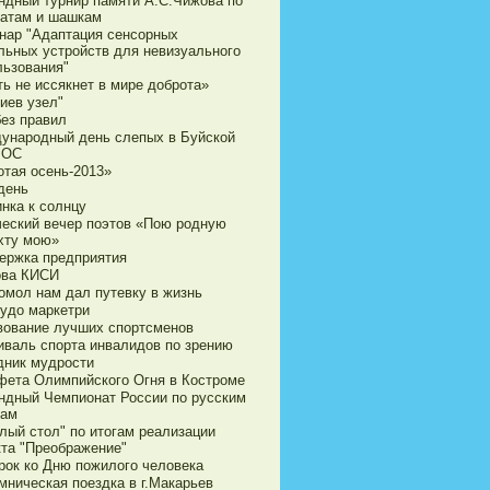
ндный турнир памяти А.С.Чижова по
атам и шашкам
нар "Адаптация сенсорных
льных устройств для невизуального
льзования"
ь не иссякнет в мире доброта»
иев узел"
без правил
ународный день слепых в Буйской
ВОС
отая осень-2013»
день
нка к солнцу
ческий вечер поэтов «Пою родную
хту мою»
ержка предприятия
ова КИСИ
омол нам дал путевку в жизнь
чудо маркетри
вование лучших спортсменов
иваль спорта инвалидов по зрению
дник мудрости
фета Олимпийского Огня в Костроме
ндный Чемпионат России по русским
ам
лый стол" по итогам реализации
кта "Преображение"
рок ко Дню пожилого человека
мническая поездка в г.Макарьев