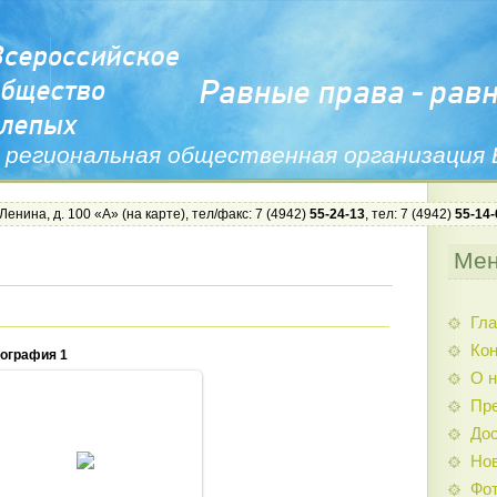
 региональная общественная организация
 Ленина, д. 100 «А» (
на карте
), тел/факс: 7 (4942)
55-24-13
, тел: 7 (4942)
55-14-
Ме
Гла
Ко
ография 1
О н
Пр
Дос
29.04.2013
Нов
Admin
Фо