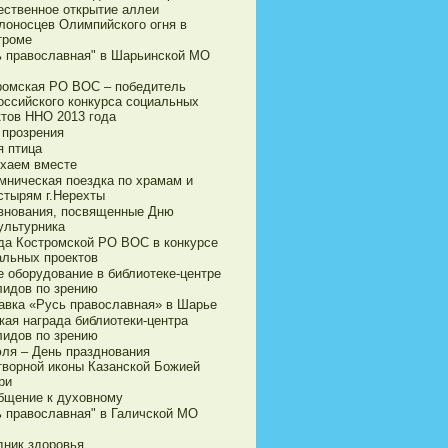
ественное открытие аллеи
лоносцев Олимпийского огня в
троме
ь православная" в Шарьинской МО
ромская РО ВОС – победитель
оссийского конкурса социальных
ктов ННО 2013 года
 прозрения
я птица
хаем вместе
мническая поездка по храмам и
стырям г.Нерехты
внования, посвященные Дню
ультурника
да Костромской РО ВОС в конкурсе
альных проектов
е оборудование в библиотеке-центре
лидов по зрению
авка «Русь православная» в Шарье
кая награда библиотеки-центра
лидов по зрению
юля – День празднования
творной иконы Казанской Божией
ри
бщение к духовному
ь православная" в Галичской МО
дник здоровья