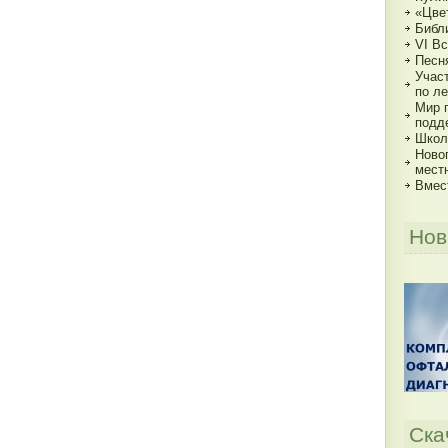
«Цве
Библи
VI В
Песн
Учас
по ле
Мир 
подд
Школь
Ново
мест
Вмес
Нов
Ска