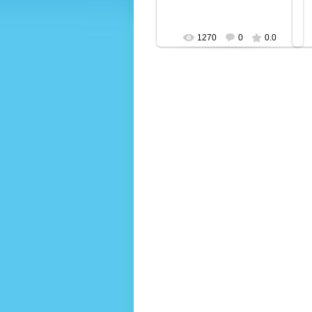
1270
0
0.0