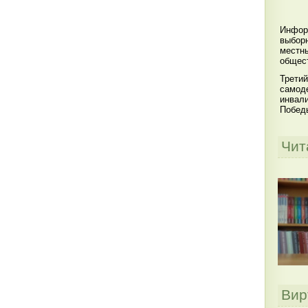
Инфор
выбор
местны
общест
Третий
самоде
инвал
Побед
Чит
Вир