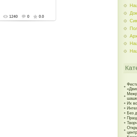
На
До
1240
0
0.0
Си
По
Ар
На
На
Кат
Фест
«Дви
Межр
шашк
Их в
Инте
Без 
Праз
Твор
Откр
цент