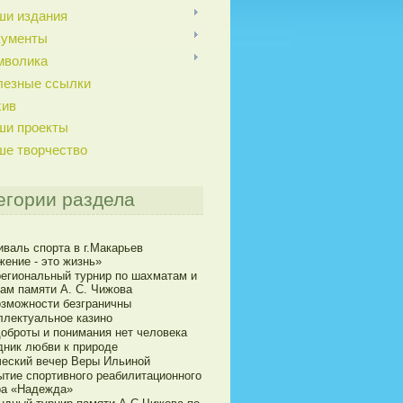
ши издания
кументы
мволика
лезные ссылки
хив
ши проекты
ше творчество
егории раздела
иваль спорта в г.Макарьев
жение - это жизнь»
егиональный турнир по шахматам и
ам памяти А. С. Чижова
озможности безграничны
ллектуальное казино
доброты и понимания нет человека
дник любви к природе
ческий вечер Веры Ильиной
ытие спортивного реабилитационного
ра «Надежда»