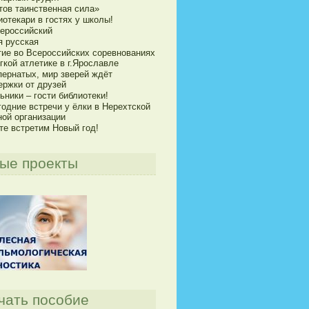
тов таинственная сила»
отекари в гостях у школы!
сероссийский
я русская
тие во Всероссийских соревнованиях
гкой атлетике в г.Ярославле
пернатых, мир зверей ждёт
ержки от друзей
ники – гости библиотеки!
годние встречи у ёлки в Нерехтской
ной организации
те встретим Новый год!
ые проекты
чать пособие