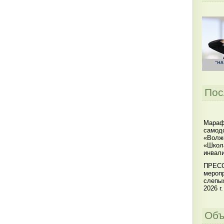
Пос
Мараф
самодо
«Волжс
«Школ
инвал
ПРЕСС
меропр
слепы
2026 г.
Объ