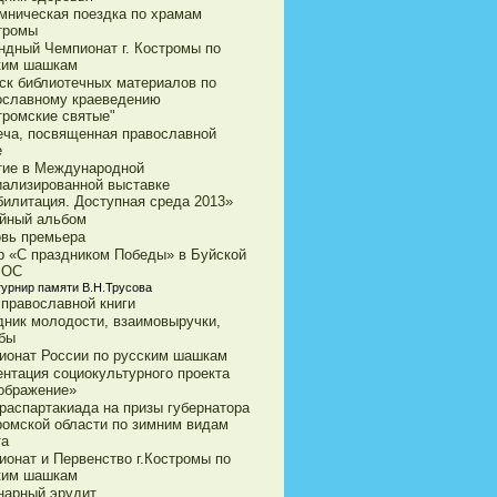
мническая поездка по храмам
стромы
ндный Чемпионат г. Костромы по
ким шашкам
ск библиотечных материалов по
ославному краеведению
тромские святые"
еча, посвященная православной
е
тие в Международной
иализированной выставке
билитация. Доступная среда 2013»
йный альбом
овь премьера
р «С праздником Победы» в Буйской
ВОС
турнир памяти В.Н.Трусова
 православной книги
дник молодости, взаимовыручки,
бы
ионат России по русским шашкам
ентация социокультурного проекта
ображение»
араспартакиада на призы губернатора
ромской области по зимним видам
та
ионат и Первенство г.Костромы по
ким шашкам
нарный эрудит