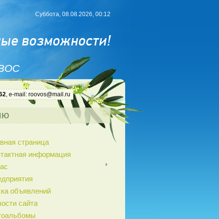
Суббота, 08.08.2026, 00:12
 ВОС
62
, e-mail: roovos@mail.ru
ню
вная страница
нтактная информация
ас
едприятия
ка объявлений
ости сайта
тоальбомы