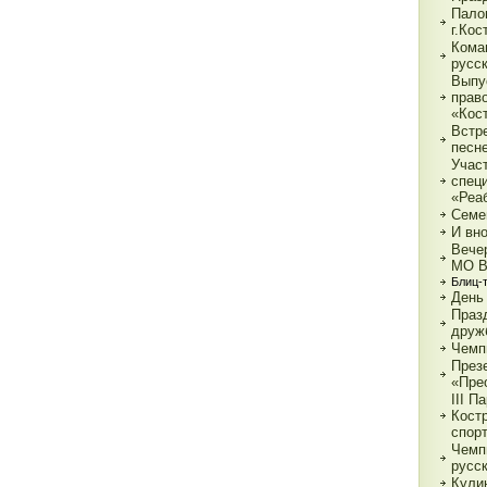
Пало
г.Ко
Кома
русс
Выпу
прав
«Кос
Встр
песн
Учас
спец
«Реа
Семе
И вн
Вече
МО 
Блиц-
День
Праз
друж
Чемп
През
«Пре
III П
Кост
спор
Чемп
русс
Кули