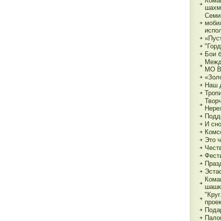
Кома
шахм
Семи
моби
испо
«Пуст
"Горд
Бои 
Межд
МО 
«Зол
Наш 
Тропи
Твор
Нере
Подд
И сн
Комс
Это 
Чест
Фест
Праз
Эста
Кома
шашк
"Круг
прое
Пода
Пало