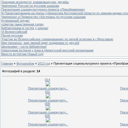
Праздник молодости, взаимовыручки, дружбы
Чемпионат России по русским шашкам
Презентация социокультурного проекта «Преображение»
III Параспартакиада на призы губернатора Костромской области по зимним видам спо
Чемпионат и Первенство г.Костромы по русским шашкам
Кулинарный эрудит
«Цветов таинственная сила»
Библиотекари в гостях у школы!
VI Всероссийский
Песня русская
Участие во Всероссийских соревнованиях по легкой атлетике в г.Ярославле
Мир пернатых, мир зверей ждёт поддержки от друзей
Школьники – гости библиотеки!
Новогодние встречи у ёлки в Нерехтской местной организации
Вместе встретим Новый год!
Главная
»
Фотоальбом
»
2013 год
» Презентация социокультурного проекта «Преобра
Фотографий в разделе
:
14
014
Презентация социокульту...
Презе
011
Презентация социокульту...
Презе
008
Презентация социокульту...
Презе
005
Презентация социокульту...
Презе