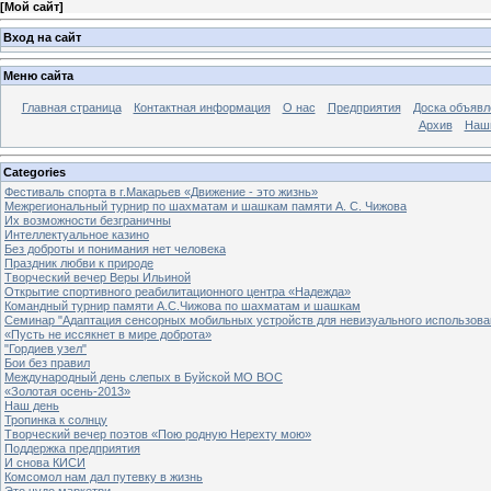
[
Мой сайт
]
Вход на сайт
Меню сайта
Главная страница
Контактная информация
О нас
Предприятия
Доска объявл
Архив
Наш
Categories
Фестиваль спорта в г.Макарьев «Движение - это жизнь»
Межрегиональный турнир по шахматам и шашкам памяти А. С. Чижова
Их возможности безграничны
Интеллектуальное казино
Без доброты и понимания нет человека
Праздник любви к природе
Творческий вечер Веры Ильиной
Открытие спортивного реабилитационного центра «Надежда»
Командный турнир памяти А.С.Чижова по шахматам и шашкам
Семинар "Адаптация сенсорных мобильных устройств для невизуального использова
«Пусть не иссякнет в мире доброта»
"Гордиев узел"
Бои без правил
Международный день слепых в Буйской МО ВОС
«Золотая осень-2013»
Наш день
Тропинка к солнцу
Творческий вечер поэтов «Пою родную Нерехту мою»
Поддержка предприятия
И снова КИСИ
Комсомол нам дал путевку в жизнь
Это чудо маркетри