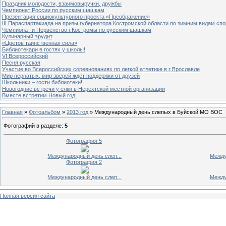
Праздник молодости, взаимовыручки, дружбы
Чемпионат России по русским шашкам
Презентация социокультурного проекта «Преображение»
III Параспартакиада на призы губернатора Костромской области по зимним видам спо
Чемпионат и Первенство г.Костромы по русским шашкам
Кулинарный эрудит
«Цветов таинственная сила»
Библиотекари в гостях у школы!
VI Всероссийский
Песня русская
Участие во Всероссийских соревнованиях по легкой атлетике в г.Ярославле
Мир пернатых, мир зверей ждёт поддержки от друзей
Школьники – гости библиотеки!
Новогодние встречи у ёлки в Нерехтской местной организации
Вместе встретим Новый год!
Главная
»
Фотоальбом
»
2013 год
» Международный день слепых в Буйской МО ВОС
Фотографий в разделе
:
5
Фотография 5
Международный день слеп...
Между
Фотография 2
Международный день слеп...
Между
Полная версия сайта