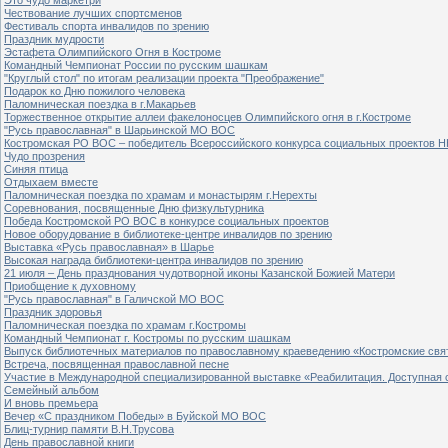
Чествование лучших спортсменов
Фестиваль спорта инвалидов по зрению
Праздник мудрости
Эстафета Олимпийского Огня в Костроме
Командный Чемпионат России по русским шашкам
"Круглый стол" по итогам реализации проекта "Преображение"
Подарок ко Дню пожилого человека
Паломническая поездка в г.Макарьев
Торжественное открытие аллеи факелоносцев Олимпийского огня в г.Костроме
"Русь православная" в Шарьинской МО ВОС
Костромская РО ВОС – победитель Всероссийского конкурса социальных проектов Н
Чудо прозрения
Синяя птица
Отдыхаем вместе
Паломническая поездка по храмам и монастырям г.Нерехты
Соревнования, посвященные Дню физкультурника
Победа Костромской РО ВОС в конкурсе социальных проектов
Новое оборудование в библиотеке-центре инвалидов по зрению
Выставка «Русь православная» в Шарье
Высокая награда библиотеки-центра инвалидов по зрению
21 июля – День празднования чудотворной иконы Казанской Божией Матери
Приобщение к духовному
"Русь православная" в Галичской МО ВОС
Праздник здоровья
Паломническая поездка по храмам г.Костромы
Командный Чемпионат г. Костромы по русским шашкам
Выпуск библиотечных материалов по православному краеведению «Костромские свя
Встреча, посвященная православной песне
Участие в Международной специализированной выставке «Реабилитация. Доступная 
Семейный альбом
И вновь премьера
Вечер «С праздником Победы» в Буйской МО ВОС
Блиц-турнир памяти В.Н.Трусова
День православной книги