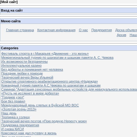
[
Мой сайт
]
Вход на сайт
Меню сайта
Главная страница
Контактная информация
О нас
Предприятия
Доска объявл
Архив
Наш
Categories
Фестиваль спорта в г.Макарьев «Движение - это жизнь»
Межрегиональный турнир по шахматам и шашкам памяти А. С. Чижова
Их возможности безграничны
Интеллектуальное казино
Без доброты и понимания нет человека
Праздник любви к природе
Творческий вечер Веры Ильиной
Открытие спортивного реабилитационного центра «Надежда»
Командный турнир памяти А.С.Чижова по шахматам и шашкам
Семинар "Адаптация сенсорных мобильных устройств для невизуального использова
«Пусть не иссякнет в мире доброта»
"Гордиев узел"
Бои без правил
Международный день слепых в Буйской МО ВОС
«Золотая осень-2013»
Наш день
Тропинка к солнцу
Творческий вечер поэтов «Пою родную Нерехту мою»
Поддержка предприятия
И снова КИСИ
Комсомол нам дал путевку в жизнь
Это чудо маркетри