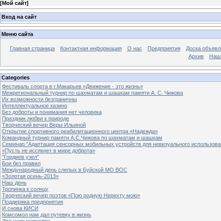
[
Мой сайт
]
Вход на сайт
Меню сайта
Главная страница
Контактная информация
О нас
Предприятия
Доска объявл
Архив
Наш
Categories
Фестиваль спорта в г.Макарьев «Движение - это жизнь»
Межрегиональный турнир по шахматам и шашкам памяти А. С. Чижова
Их возможности безграничны
Интеллектуальное казино
Без доброты и понимания нет человека
Праздник любви к природе
Творческий вечер Веры Ильиной
Открытие спортивного реабилитационного центра «Надежда»
Командный турнир памяти А.С.Чижова по шахматам и шашкам
Семинар "Адаптация сенсорных мобильных устройств для невизуального использова
«Пусть не иссякнет в мире доброта»
"Гордиев узел"
Бои без правил
Международный день слепых в Буйской МО ВОС
«Золотая осень-2013»
Наш день
Тропинка к солнцу
Творческий вечер поэтов «Пою родную Нерехту мою»
Поддержка предприятия
И снова КИСИ
Комсомол нам дал путевку в жизнь
Это чудо маркетри