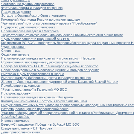
Чествование лучших спортсменов
Фестиваль спорта инвалидов по зрению
Праздник мудрости
Эстафета Олимпийского Огня в Костроме
Командный Чемпионат России по русским шашкам
"Круглый стол" по итогам реализации проекта "Преображение"
Подарок ко Дню пожилого человека
Паломническая поездка в г.Макарьев
Торжественное открытие аллеи факелоносцев Олимпийского огня в г.Костроме
"Русь православная" в Шарьинской МО ВОС
Костромская РО ВОС – победитель Всероссийского конкурса социальных проектов Н
Чудо прозрения
Синяя птица
Отдыхаем вместе
Паломническая поездка по храмам и монастырям г.Нерехты
Соревнования, посвященные Дню физкультурника
Победа Костромской РО ВОС в конкурсе социальных проектов
Новое оборудование в библиотеке-центре инвалидов по зрению
Выставка «Русь православная» в Шарье
Высокая награда библиотеки-центра инвалидов по зрению
21 июля – День празднования чудотворной иконы Казанской Божией Матери
Приобщение к духовному
"Русь православная" в Галичской МО ВОС
Праздник здоровья
Паломническая поездка по храмам г.Костромы
Командный Чемпионат г. Костромы по русским шашкам
Выпуск библиотечных материалов по православному краеведению «Костромские свя
Встреча, посвященная православной песне
Участие в Международной специализированной выставке «Реабилитация. Доступная 
Семейный альбом
И вновь премьера
Вечер «С праздником Победы» в Буйской МО ВОС
Блиц-турнир памяти В.Н.Трусова
День православной книги