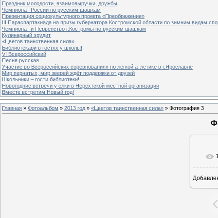
Праздник молодости, взаимовыручки, дружбы
Чемпионат России по русским шашкам
Презентация социокультурного проекта «Преображение»
III Параспартакиада на призы губернатора Костромской области по зимним видам спо
Чемпионат и Первенство г.Костромы по русским шашкам
Кулинарный эрудит
«Цветов таинственная сила»
Библиотекари в гостях у школы!
VI Всероссийский
Песня русская
Участие во Всероссийских соревнованиях по легкой атлетике в г.Ярославле
Мир пернатых, мир зверей ждёт поддержки от друзей
Школьники – гости библиотеки!
Новогодние встречи у ёлки в Нерехтской местной организации
Вместе встретим Новый год!
Главная
»
Фотоальбом
»
2013 год
»
«Цветов таинственная сила»
» Фотография 3
Ф
Добавле
8