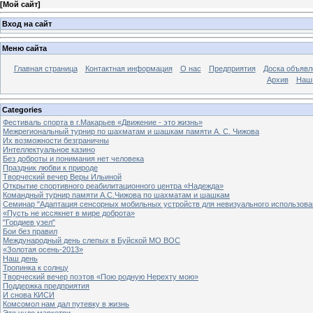
[
Мой сайт
]
Вход на сайт
Меню сайта
Главная страница
Контактная информация
О нас
Предприятия
Доска объявл
Архив
Наш
Categories
Фестиваль спорта в г.Макарьев «Движение - это жизнь»
Межрегиональный турнир по шахматам и шашкам памяти А. С. Чижова
Их возможности безграничны
Интеллектуальное казино
Без доброты и понимания нет человека
Праздник любви к природе
Творческий вечер Веры Ильиной
Открытие спортивного реабилитационного центра «Надежда»
Командный турнир памяти А.С.Чижова по шахматам и шашкам
Семинар "Адаптация сенсорных мобильных устройств для невизуального использова
«Пусть не иссякнет в мире доброта»
"Гордиев узел"
Бои без правил
Международный день слепых в Буйской МО ВОС
«Золотая осень-2013»
Наш день
Тропинка к солнцу
Творческий вечер поэтов «Пою родную Нерехту мою»
Поддержка предприятия
И снова КИСИ
Комсомол нам дал путевку в жизнь
Это чудо маркетри