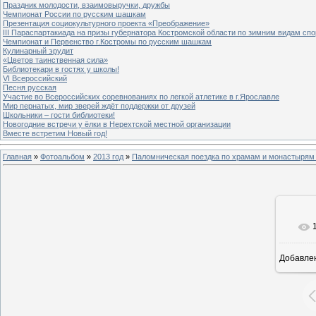
Праздник молодости, взаимовыручки, дружбы
Чемпионат России по русским шашкам
Презентация социокультурного проекта «Преображение»
III Параспартакиада на призы губернатора Костромской области по зимним видам спо
Чемпионат и Первенство г.Костромы по русским шашкам
Кулинарный эрудит
«Цветов таинственная сила»
Библиотекари в гостях у школы!
VI Всероссийский
Песня русская
Участие во Всероссийских соревнованиях по легкой атлетике в г.Ярославле
Мир пернатых, мир зверей ждёт поддержки от друзей
Школьники – гости библиотеки!
Новогодние встречи у ёлки в Нерехтской местной организации
Вместе встретим Новый год!
Главная
»
Фотоальбом
»
2013 год
»
Паломническая поездка по храмам и монастырям 
Добавле
8