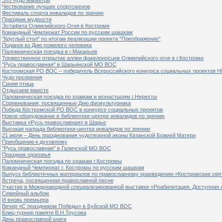
Чествование лучших спортсменов
Фестиваль спорта инвалидов по зрению
Праздник мудрости
Эстафета Олимпийского Огня в Костроме
Командный Чемпионат России по русским шашкам
"Круглый стол" по итогам реализации проекта "Преображение"
Подарок ко Дню пожилого человека
Паломническая поездка в г.Макарьев
Торжественное открытие аллеи факелоносцев Олимпийского огня в г.Костроме
"Русь православная" в Шарьинской МО ВОС
Костромская РО ВОС – победитель Всероссийского конкурса социальных проектов Н
Чудо прозрения
Синяя птица
Отдыхаем вместе
Паломническая поездка по храмам и монастырям г.Нерехты
Соревнования, посвященные Дню физкультурника
Победа Костромской РО ВОС в конкурсе социальных проектов
Новое оборудование в библиотеке-центре инвалидов по зрению
Выставка «Русь православная» в Шарье
Высокая награда библиотеки-центра инвалидов по зрению
21 июля – День празднования чудотворной иконы Казанской Божией Матери
Приобщение к духовному
"Русь православная" в Галичской МО ВОС
Праздник здоровья
Паломническая поездка по храмам г.Костромы
Командный Чемпионат г. Костромы по русским шашкам
Выпуск библиотечных материалов по православному краеведению «Костромские свя
Встреча, посвященная православной песне
Участие в Международной специализированной выставке «Реабилитация. Доступная 
Семейный альбом
И вновь премьера
Вечер «С праздником Победы» в Буйской МО ВОС
Блиц-турнир памяти В.Н.Трусова
День православной книги