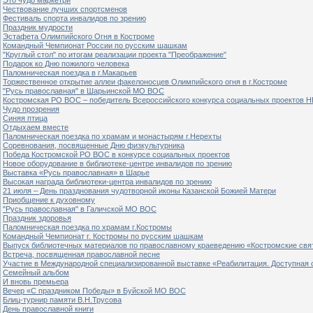
Чествование лучших спортсменов
Фестиваль спорта инвалидов по зрению
Праздник мудрости
Эстафета Олимпийского Огня в Костроме
Командный Чемпионат России по русским шашкам
"Круглый стол" по итогам реализации проекта "Преображение"
Подарок ко Дню пожилого человека
Паломническая поездка в г.Макарьев
Торжественное открытие аллеи факелоносцев Олимпийского огня в г.Костроме
"Русь православная" в Шарьинской МО ВОС
Костромская РО ВОС – победитель Всероссийского конкурса социальных проектов Н
Чудо прозрения
Синяя птица
Отдыхаем вместе
Паломническая поездка по храмам и монастырям г.Нерехты
Соревнования, посвященные Дню физкультурника
Победа Костромской РО ВОС в конкурсе социальных проектов
Новое оборудование в библиотеке-центре инвалидов по зрению
Выставка «Русь православная» в Шарье
Высокая награда библиотеки-центра инвалидов по зрению
21 июля – День празднования чудотворной иконы Казанской Божией Матери
Приобщение к духовному
"Русь православная" в Галичской МО ВОС
Праздник здоровья
Паломническая поездка по храмам г.Костромы
Командный Чемпионат г. Костромы по русским шашкам
Выпуск библиотечных материалов по православному краеведению «Костромские свя
Встреча, посвященная православной песне
Участие в Международной специализированной выставке «Реабилитация. Доступная 
Семейный альбом
И вновь премьера
Вечер «С праздником Победы» в Буйской МО ВОС
Блиц-турнир памяти В.Н.Трусова
День православной книги