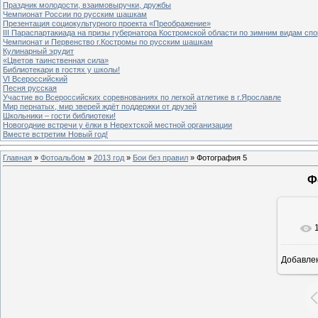
Праздник молодости, взаимовыручки, дружбы
Чемпионат России по русским шашкам
Презентация социокультурного проекта «Преображение»
III Параспартакиада на призы губернатора Костромской области по зимним видам спо
Чемпионат и Первенство г.Костромы по русским шашкам
Кулинарный эрудит
«Цветов таинственная сила»
Библиотекари в гостях у школы!
VI Всероссийский
Песня русская
Участие во Всероссийских соревнованиях по легкой атлетике в г.Ярославле
Мир пернатых, мир зверей ждёт поддержки от друзей
Школьники – гости библиотеки!
Новогодние встречи у ёлки в Нерехтской местной организации
Вместе встретим Новый год!
Главная
»
Фотоальбом
»
2013 год
»
Бои без правил
» Фотография 5
Ф
Добавле
8