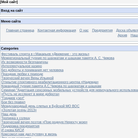
[
Мой сайт
]
Вход на сайт
Меню сайта
Главная страница
Контактная информация
О нас
Предприятия
Доска объявл
Архив
Наш
Categories
Фестиваль спорта в г.Макарьев «Движение - это жизнь»
Межрегиональный турнир по шахматам и шашкам памяти А. С. Чижова
Их возможности безграничны
Интеллектуальное казино
Без доброты и понимания нет человека
Праздник любви к природе
Творческий вечер Веры Ильиной
Открытие спортивного реабилитационного центра «Надежда»
Командный турнир памяти А.С.Чижова по шахматам и шашкам
Семинар "Адаптация сенсорных мобильных устройств для невизуального использова
«Пусть не иссякнет в мире доброта»
"Гордиев узел"
Бои без правил
Международный день слепых в Буйской МО ВОС
«Золотая осень-2013»
Наш день
Тропинка к солнцу
Творческий вечер поэтов «Пою родную Нерехту мою»
Поддержка предприятия
И снова КИСИ
Комсомол нам дал путевку в жизнь
Это чудо маркетри