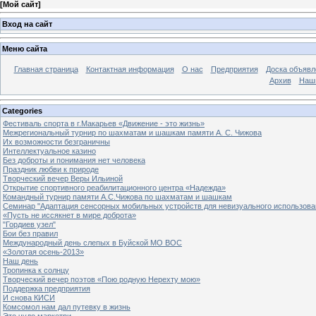
[
Мой сайт
]
Вход на сайт
Меню сайта
Главная страница
Контактная информация
О нас
Предприятия
Доска объявл
Архив
Наш
Categories
Фестиваль спорта в г.Макарьев «Движение - это жизнь»
Межрегиональный турнир по шахматам и шашкам памяти А. С. Чижова
Их возможности безграничны
Интеллектуальное казино
Без доброты и понимания нет человека
Праздник любви к природе
Творческий вечер Веры Ильиной
Открытие спортивного реабилитационного центра «Надежда»
Командный турнир памяти А.С.Чижова по шахматам и шашкам
Семинар "Адаптация сенсорных мобильных устройств для невизуального использова
«Пусть не иссякнет в мире доброта»
"Гордиев узел"
Бои без правил
Международный день слепых в Буйской МО ВОС
«Золотая осень-2013»
Наш день
Тропинка к солнцу
Творческий вечер поэтов «Пою родную Нерехту мою»
Поддержка предприятия
И снова КИСИ
Комсомол нам дал путевку в жизнь
Это чудо маркетри