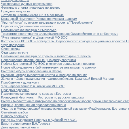
Чествование лучших спортсменов
Фестиваль спорта инвалидов по зрению
Праздник мудрости
Эстафета Олимпийского Огня в Костроме
Командный Чемпионат России по русским шашкам
"Круглый стол" по итогам реализации проекта "Преображение"
Подарок ко Дню пожилого человека
Паломническая поездка в г.Макарьев
Торжественное открытие аллеи факелоносцев Олимпийского огня в г.Костроме
"Русь православная" в Шарьинской МО ВОС
Костромская РО ВОС – победитель Всероссийского конкурса социальных проектов Н
Чудо прозрения
Синяя птица
Отдыхаем вместе
Паломническая поездка по храмам и монастырям г.Нерехты
Соревнования, посвященные Дню физкультурника
Победа Костромской РО ВОС в конкурсе социальных проектов
Новое оборудование в библиотеке-центре инвалидов по зрению
Выставка «Русь православная» в Шарье
Высокая награда библиотеки-центра инвалидов по зрению
21 июля – День празднования чудотворной иконы Казанской Божией Матери
Приобщение к духовному
"Русь православная" в Галичской МО ВОС
Праздник здоровья
Паломническая поездка по храмам г.Костромы
Командный Чемпионат г. Костромы по русским шашкам
Выпуск библиотечных материалов по православному краеведению «Костромские свя
Встреча, посвященная православной песне
Участие в Международной специализированной выставке «Реабилитация. Доступная 
Семейный альбом
И вновь премьера
Вечер «С праздником Победы» в Буйской МО ВОС
Блиц-турнир памяти В.Н.Трусова
День православной книги