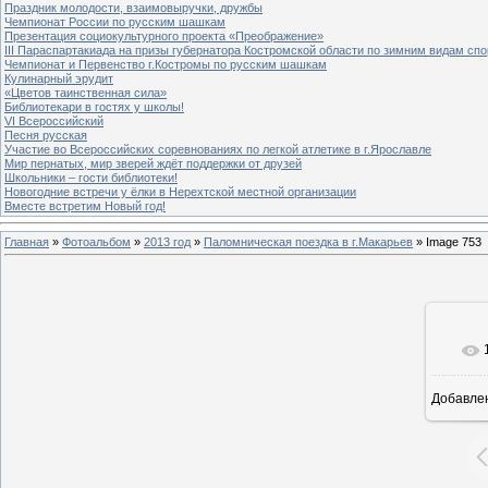
Праздник молодости, взаимовыручки, дружбы
Чемпионат России по русским шашкам
Презентация социокультурного проекта «Преображение»
III Параспартакиада на призы губернатора Костромской области по зимним видам спо
Чемпионат и Первенство г.Костромы по русским шашкам
Кулинарный эрудит
«Цветов таинственная сила»
Библиотекари в гостях у школы!
VI Всероссийский
Песня русская
Участие во Всероссийских соревнованиях по легкой атлетике в г.Ярославле
Мир пернатых, мир зверей ждёт поддержки от друзей
Школьники – гости библиотеки!
Новогодние встречи у ёлки в Нерехтской местной организации
Вместе встретим Новый год!
Главная
»
Фотоальбом
»
2013 год
»
Паломническая поездка в г.Макарьев
» Image 753
Добавле
8